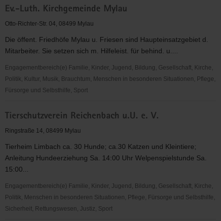
Ev.-Luth. Kirchgemeinde Mylau
Burg
Mylau
Otto-Richter-Str. 04, 08499 Mylau
e.
Die öffent. Friedhöfe Mylau u. Friesen sind Haupteinsatzgebiet d.
V.
Mitarbeiter. Sie setzen sich m. Hilfeleist. für behind. u....
Engagementbereich(e) Familie, Kinder, Jugend, Bildung, Gesellschaft, Kirche,
Politik, Kultur, Musik, Brauchtum, Menschen in besonderen Situationen, Pflege,
Fürsorge und Selbsthilfe, Sport
Ev.-
Tierschutzverein Reichenbach u.U. e. V.
Luth.
Kirchgemeinde
Ringstraße 14, 08499 Mylau
Mylau
Tierheim Limbach ca. 30 Hunde; ca.30 Katzen und Kleintiere;
Anleitung Hundeerziehung Sa. 14:00 Uhr Welpenspielstunde Sa.
15:00...
Engagementbereich(e) Familie, Kinder, Jugend, Bildung, Gesellschaft, Kirche,
Politik, Menschen in besonderen Situationen, Pflege, Fürsorge und Selbsthilfe,
Sicherheit, Rettungswesen, Justiz, Sport