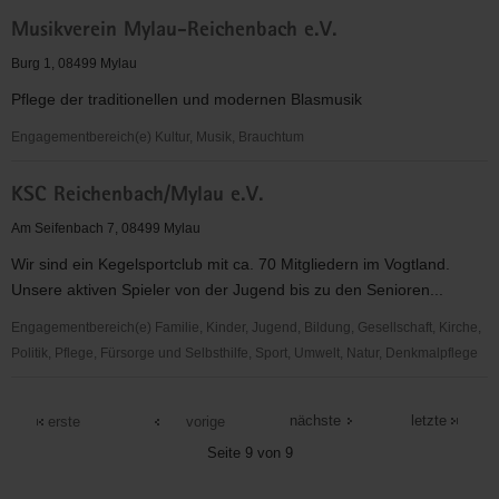
Tierschutzverein
Musikverein Mylau-Reichenbach e.V.
Reichenbach
u.U.
Burg 1, 08499 Mylau
e.
Pflege der traditionellen und modernen Blasmusik
V.
Engagementbereich(e) Kultur, Musik, Brauchtum
Musikverein
KSC Reichenbach/Mylau e.V.
Mylau-
Reichenbach
Am Seifenbach 7, 08499 Mylau
e.V.
Wir sind ein Kegelsportclub mit ca. 70 Mitgliedern im Vogtland.
Unsere aktiven Spieler von der Jugend bis zu den Senioren...
Engagementbereich(e) Familie, Kinder, Jugend, Bildung, Gesellschaft, Kirche,
Politik, Pflege, Fürsorge und Selbsthilfe, Sport, Umwelt, Natur, Denkmalpflege
KSC
Reichenbach/Mylau
nächste
letzte
erste
vorige
e.V.
Seite 9 von 9