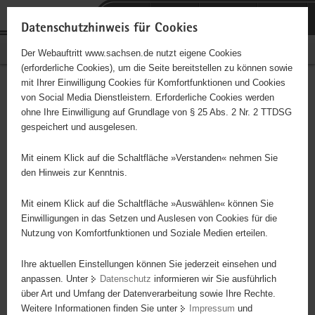
P
Portalübergreifende
o
H
Navigation
Datenschutzhinweis für Cookies
r
a
S
Bürgerschaftliches Engagement
Der Webauftritt www.sachsen.de nutzt eigene Cookies
t
u
e
(erforderliche Cookies), um die Seite bereitstellen zu können sowie
a
p
r
mit Ihrer Einwilligung Cookies für Komfortfunktionen und Cookies
l
t
v
Hauptinhalt
Engagementbörse
von Social Media Dienstleistern. Erforderliche Cookies werden
ü
i
i
ohne Ihre Einwilligung auf Grundlage von § 25 Abs. 2 Nr. 2 TTDSG
b
n
c
gespeichert und ausgelesen.
e
h
e
Ergebnisse auf Karte anzeigen
r
a
Mit einem Klick auf die Schaltfläche »Verstanden« nehmen Sie
g
l
den Hinweis zur Kenntnis.
r
t
Alles
Initiativen
Projekte
e
Mit einem Klick auf die Schaltfläche »Auswählen« können Sie
Nach Alphabet
Nach Postleitzahl
i
Einwilligungen in das Setzen und Auslesen von Cookies für die
Nutzung von Komfortfunktionen und Soziale Medien erteilen.
f
e
Ihre aktuellen Einstellungen können Sie jederzeit einsehen und
87 Suchergebnisse
n
anpassen. Unter
Datenschutz
informieren wir Sie ausführlich
d
über Art und Umfang der Datenverarbeitung sowie Ihre Rechte.
Neumarker Schützenverein 1865 e.V.
e
Weitere Informationen finden Sie unter
Impressum
und
N