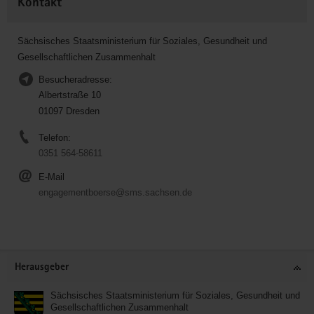
Kontakt
Sächsisches Staatsministerium für Soziales, Gesundheit und
Gesellschaftlichen Zusammenhalt
Besucheradresse:
Albertstraße 10
01097 Dresden
Telefon:
0351 564-58611
E-Mail
engagementboerse@sms.sachsen.de
Service
Herausgeber
Sächsisches Staatsministerium für Soziales, Gesundheit und
Gesellschaftlichen Zusammenhalt