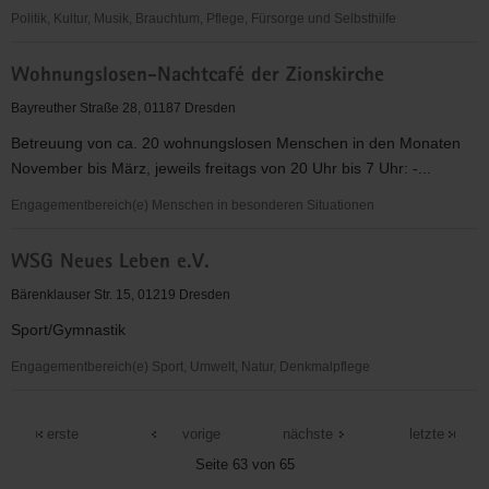
Politik, Kultur, Musik, Brauchtum, Pflege, Fürsorge und Selbsthilfe
Wir
Wohnungslosen-Nachtcafé der Zionskirche
e.
V.
Bayreuther Straße 28, 01187 Dresden
Betreuung von ca. 20 wohnungslosen Menschen in den Monaten
November bis März, jeweils freitags von 20 Uhr bis 7 Uhr: -...
Engagementbereich(e) Menschen in besonderen Situationen
Wohnungslosen-
WSG Neues Leben e.V.
Nachtcafé
der
Bärenklauser Str. 15, 01219 Dresden
Zionskirche
Sport/Gymnastik
Engagementbereich(e) Sport, Umwelt, Natur, Denkmalpflege
WSG
Neues
erste
vorige
nächste
letzte
Leben
Seite 63 von 65
e.V.