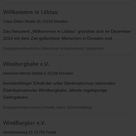
Willkommen
Willkommen in Löbtau
in
Johannstadt
Clara-Zetkin-Straße 30, 01159 Dresden
e.
Das Netzwerk „Willkommen in Löbtau” gründete sich im Dezember
V.
2014 mit dem Ziel geflüchtete Menschen in Dresden und...
Engagementbereich(e) Menschen in besonderen Situationen
Willkommen
Windbergbahn e.V.
in
Löbtau
Hermann-Michel-Straße 5, 01189 Dresden
betriebsfähiger Erhalt der unter Denkmalschutz stehenden
Eisenbahnstrecke Windbergbahn, älteste regelspurige
Gebirgsbahn...
Engagementbereich(e) Umwelt, Natur, Denkmalpflege
Windbergbahn
WindBurgker e.V.
e.V.
Gemeindeweg 23, 01705 Freital