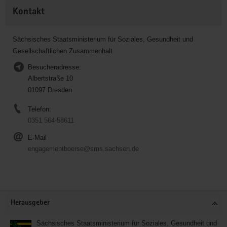
Kontakt
Sächsisches Staatsministerium für Soziales, Gesundheit und
Gesellschaftlichen Zusammenhalt
Besucheradresse:
Albertstraße 10
01097 Dresden
Telefon:
0351 564-58611
E-Mail
engagementboerse@sms.sachsen.de
Service
Herausgeber
Sächsisches Staatsministerium für Soziales, Gesundheit und