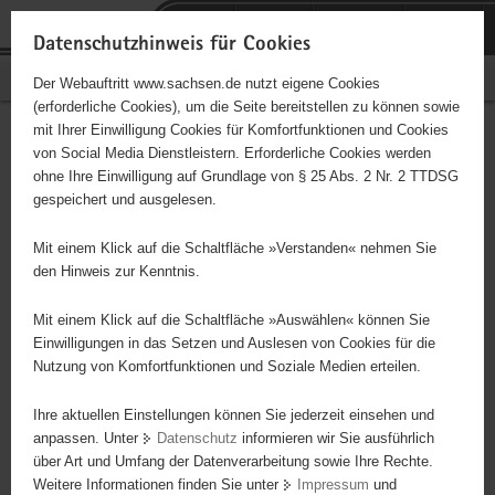
P
Portalübergreifende
o
H
Navigation
Datenschutzhinweis für Cookies
r
a
S
Bürgerschaftliches Engagement
Der Webauftritt www.sachsen.de nutzt eigene Cookies
t
u
e
(erforderliche Cookies), um die Seite bereitstellen zu können sowie
a
p
r
mit Ihrer Einwilligung Cookies für Komfortfunktionen und Cookies
l
t
v
Hauptinhalt
Engagementbörse
von Social Media Dienstleistern. Erforderliche Cookies werden
ü
i
i
ohne Ihre Einwilligung auf Grundlage von § 25 Abs. 2 Nr. 2 TTDSG
b
n
c
gespeichert und ausgelesen.
e
h
e
Ergebnisse auf Karte anzeigen
r
a
Mit einem Klick auf die Schaltfläche »Verstanden« nehmen Sie
g
l
den Hinweis zur Kenntnis.
r
t
Alles
Initiativen
Projekte
e
Mit einem Klick auf die Schaltfläche »Auswählen« können Sie
Nach Alphabet
Nach Postleitzahl
i
Einwilligungen in das Setzen und Auslesen von Cookies für die
Nutzung von Komfortfunktionen und Soziale Medien erteilen.
f
e
Ihre aktuellen Einstellungen können Sie jederzeit einsehen und
643 Suchergebnisse
n
anpassen. Unter
Datenschutz
informieren wir Sie ausführlich
d
über Art und Umfang der Datenverarbeitung sowie Ihre Rechte.
Werk- Stadtpirat*innen
e
Weitere Informationen finden Sie unter
Impressum
und
N