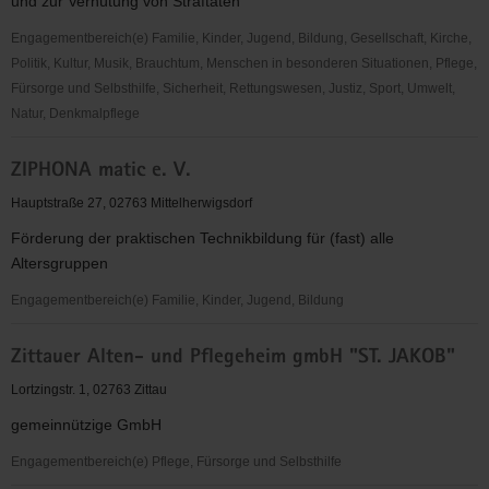
und zur Verhütung von Straftaten
e.V.
Engagementbereich(e) Familie, Kinder, Jugend, Bildung, Gesellschaft, Kirche,
Politik, Kultur, Musik, Brauchtum, Menschen in besonderen Situationen, Pflege,
Fürsorge und Selbsthilfe, Sicherheit, Rettungswesen, Justiz, Sport, Umwelt,
Natur, Denkmalpflege
Weißer
ZIPHONA matic e. V.
Ring
e.
Hauptstraße 27, 02763 Mittelherwigsdorf
V.
Förderung der praktischen Technikbildung für (fast) alle
-
Altersgruppen
Außenstelle
Löbau-
Engagementbereich(e) Familie, Kinder, Jugend, Bildung
Zittau
ZIPHONA
Zittauer Alten- und Pflegeheim gmbH "ST. JAKOB"
matic
e.
Lortzingstr. 1, 02763 Zittau
V.
gemeinnützige GmbH
Engagementbereich(e) Pflege, Fürsorge und Selbsthilfe