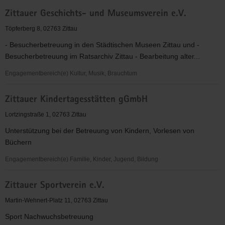
Zittauer
Zittauer Geschichts- und Museumsverein e.V.
Alten-
und
Töpferberg 8, 02763 Zittau
Pflegeheim
- Besucherbetreuung in den Städtischen Museen Zittau und -
gmbH
Besucherbetreuung im Ratsarchiv Zittau - Bearbeitung alter...
"ST.
JAKOB"
Engagementbereich(e) Kultur, Musik, Brauchtum
Zittauer
Zittauer Kindertagesstätten gGmbH
Geschichts-
und
Lortzingstraße 1, 02763 Zittau
Museumsverein
Unterstützung bei der Betreuung von Kindern, Vorlesen von
e.V.
Büchern
Engagementbereich(e) Familie, Kinder, Jugend, Bildung
Zittauer
Zittauer Sportverein e.V.
Kindertagesstätten
gGmbH
Martin-Wehnert-Platz 11, 02763 Zittau
Sport Nachwuchsbetreuung