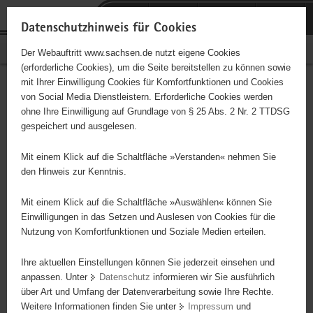
P
Portalübergreifende
o
H
Navigation
Datenschutzhinweis für Cookies
r
a
S
Bürgerschaftliches Engagement
Der Webauftritt www.sachsen.de nutzt eigene Cookies
t
u
e
(erforderliche Cookies), um die Seite bereitstellen zu können sowie
a
p
r
mit Ihrer Einwilligung Cookies für Komfortfunktionen und Cookies
l
t
v
Hauptinhalt
Engagementbörse
von Social Media Dienstleistern. Erforderliche Cookies werden
ü
i
i
ohne Ihre Einwilligung auf Grundlage von § 25 Abs. 2 Nr. 2 TTDSG
b
n
c
gespeichert und ausgelesen.
e
h
e
Ergebnisse auf Karte anzeigen
r
a
Mit einem Klick auf die Schaltfläche »Verstanden« nehmen Sie
g
l
den Hinweis zur Kenntnis.
r
t
Alles
Initiativen
Projekte
e
Mit einem Klick auf die Schaltfläche »Auswählen« können Sie
Nach Alphabet
Nach Postleitzahl
i
Einwilligungen in das Setzen und Auslesen von Cookies für die
Nutzung von Komfortfunktionen und Soziale Medien erteilen.
f
e
Ihre aktuellen Einstellungen können Sie jederzeit einsehen und
100 Suchergebnisse
n
anpassen. Unter
Datenschutz
informieren wir Sie ausführlich
d
über Art und Umfang der Datenverarbeitung sowie Ihre Rechte.
Verein "Knirpshauen" e. V.
e
Weitere Informationen finden Sie unter
Impressum
und
N