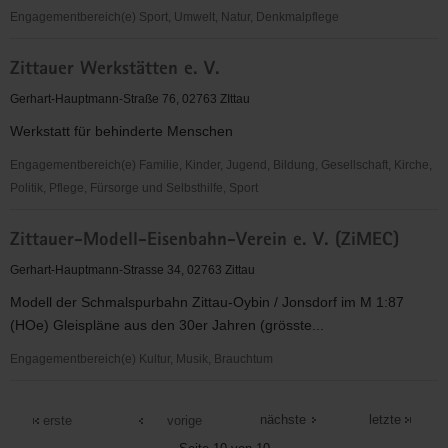
Engagementbereich(e) Sport, Umwelt, Natur, Denkmalpflege
Zittauer
Zittauer Werkstätten e. V.
Sportverein
e.V.
Gerhart-Hauptmann-Straße 76, 02763 ZIttau
Werkstatt für behinderte Menschen
Engagementbereich(e) Familie, Kinder, Jugend, Bildung, Gesellschaft, Kirche,
Politik, Pflege, Fürsorge und Selbsthilfe, Sport
Zittauer
Zittauer-Modell-Eisenbahn-Verein e. V. (ZiMEC)
Werkstätten
e.
Gerhart-Hauptmann-Strasse 34, 02763 Zittau
V.
Modell der Schmalspurbahn Zittau-Oybin / Jonsdorf im M 1:87
(HOe) Gleispläne aus den 30er Jahren (grösste...
Engagementbereich(e) Kultur, Musik, Brauchtum
Zittauer-
Modell-
nächste
letzte
erste
vorige
Eisenbahn-