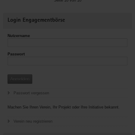
Seite 10 von 10
Verein
e.
Weitere
V.
Login Engagementbörse
Informationen
(ZiMEC)
Nutzername
Passwort
Anmelden
Passwort vergessen
Machen Sie Ihren Verein, Ihr Projekt oder Ihre Initiative bekannt.
Verein neu registrieren