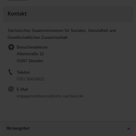
Kontakt
Sächsisches Staatsministerium für Soziales, Gesundheit und
Gesellschaftlichen Zusammenhalt
Besucheradresse:
Albertstraße 10
01097 Dresden
Telefon:
0351 564-58611
E-Mail
engagementboerse@sms.sachsen.de
Service
Herausgeber