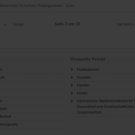
ereich(e) Sicherheit, Rettungswesen, Justiz
r
Seite 3 von 10
vorige
nächste
Verwandte Portale
ht
Publikationen
sum
Soziales
Familie
Kinder
ur
Sächsisches Staatsministerium für 
Gesundheit und Gesellschaftlichen
hutz
Zusammenhalt
freiheit
renzgesetz