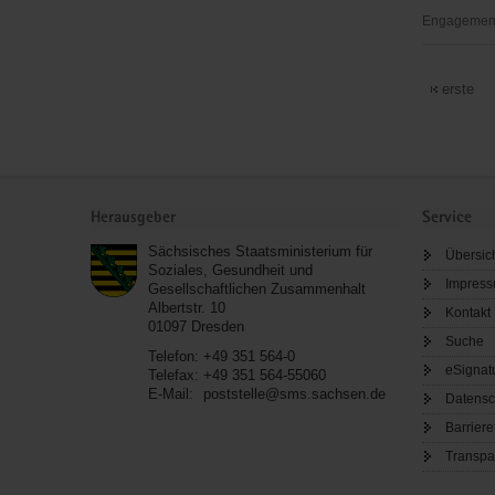
Engagementb
Freiwillige
Feuerweh
erste
Zittau
Service
Herausgeber
Service
Sächsisches Staatsministerium für
Übersic
Soziales, Gesundheit und
Impres
Gesellschaftlichen Zusammenhalt
Albertstr. 10
Kontakt
01097
Dresden
Suche
Telefon:
+49 351 564-0
eSignat
Telefax:
+49 351 564-55060
E-Mail:
poststelle@sms.sachsen.de
Datensc
Barriere
Transpa