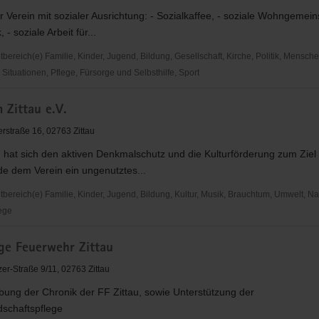
er Verein mit sozialer Ausrichtung: - Sozialkaffee, - soziale Wohngemeins
 - soziale Arbeit für...
ereich(e) Familie, Kinder, Jugend, Bildung, Gesellschaft, Kirche, Politik, Mensche
ituationen, Pflege, Fürsorge und Selbsthilfe, Sport
 Zittau e.V.
er­stra­ße 16, 02763 Zittau
 hat sich den aktiven Denkmalschutz und die Kulturförderung zum Ziel 
de dem Verein ein ungenutztes...
ereich(e) Familie, Kinder, Jugend, Bildung, Kultur, Musik, Brauchtum, Umwelt, Nat
ege
ige Feuerwehr Zittau
er-Straße 9/11, 02763 Zittau
bung der Chronik der FF Zittau, sowie Unterstützung der
chaftspflege