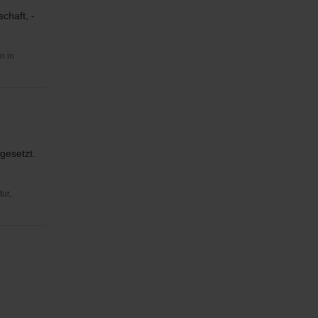
chaft, -
n in
gesetzt.
ur,