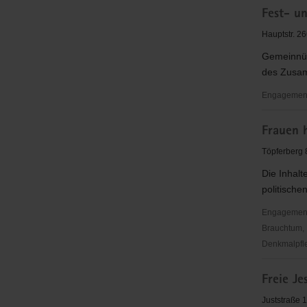
Fest- u
Luth.
Kirchgeme
Hauptstr. 26
Zittau
Gemeinnütz
des Zusam
Engagementbe
Fest-
Frauen h
und
Heimatver
Töpferberg 
Wittgendor
Die Inhalt
e.V.
politische
Engagementbe
Brauchtum, 
Denkmalpfl
Frauen
Freie Je
helfen
Frauen
Juststraße 1