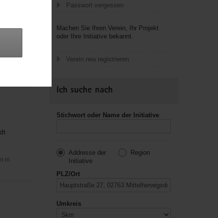
Passwort vergessen
Machen Sie Ihren Verein, Ihr Projekt
oder Ihre Initiative bekannt.
Verein neu registrieren
usik,
Ich suche nach
Stichwort oder Name der Initiative
dt
Addresse der
Region
n in
Initiative
PLZ/Ort
Umkreis