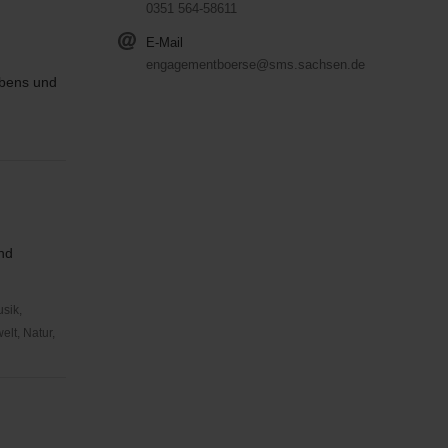
0351 564-58611
E-Mail
engagementboerse@sms.sachsen.de
ebens und
und
usik,
lt, Natur,