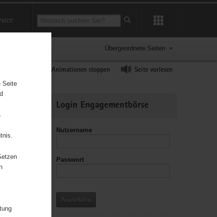
Suchbegriff
rvice
Suche starten
Übergeordnete Seiten
ast erhöhen
Animationen stoppen
Seite vorlesen
 Seite
nd
Weitere
Login Engagementbörse
Informationen
.
Nutzername
tnis.
Setzen
Passwort
leitzahl
n
Anmelden
itung