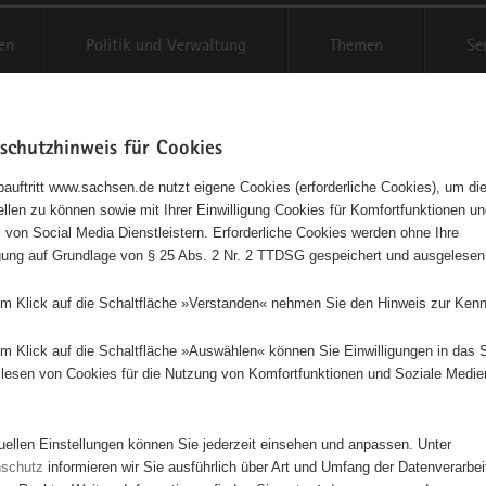
en
Politik und Verwaltung
Themen
Se
schutzhinweis für Cookies
Schriftgröße anpassen
Kontr
auftritt www.sachsen.de nutzt eigene Cookies (erforderliche Cookies), um die
tellen zu können sowie mit Ihrer Einwilligung Cookies für Komfortfunktionen u
t
agementbörse
 von Social Media Dienstleistern. Erforderliche Cookies werden ohne Ihre
igung auf Grundlage von § 25 Abs. 2 Nr. 2 TTDSG gespeichert und ausgelesen
isse auf Karte anzeigen
em Klick auf die Schaltfläche »Verstanden« nehmen Sie den Hinweis zur Kenn
em Klick auf die Schaltfläche »Auswählen« können Sie Einwilligungen in das 
Initiativen
Projekte
Nach Alphabet
Nach Post
lesen von Cookies für die Nutzung von Komfortfunktionen und Soziale Medie
tuellen Einstellungen können Sie jederzeit einsehen und anpassen. Unter
100 Suchergebnisse
nschutz
informieren wir Sie ausführlich über Art und Umfang der Datenverarbe