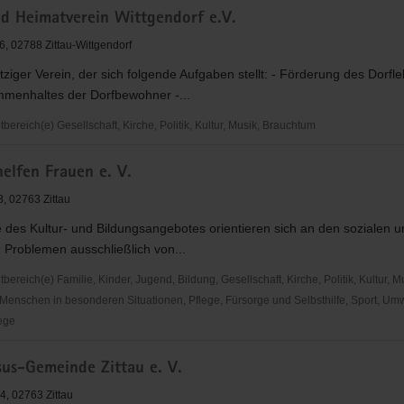
nd Heimatverein Wittgendorf e.V.
inde
6, 02788 Zittau-Wittgendorf
iger Verein, der sich folgende Aufgaben stellt: - Förderung des Dorfl
menhaltes der Dorfbewohner -...
reich(e) Gesellschaft, Kirche, Politik, Kultur, Musik, Brauchtum
elfen Frauen e. V.
ein
8, 02763 Zittau
f
e des Kultur- und Bildungsangebotes orientieren sich an den sozialen 
n Problemen ausschließlich von...
reich(e) Familie, Kinder, Jugend, Bildung, Gesellschaft, Kirche, Politik, Kultur, M
Menschen in besonderen Situationen, Pflege, Fürsorge und Selbsthilfe, Sport, Umwe
ege
sus-Gemeinde Zittau e. V.
4, 02763 Zittau