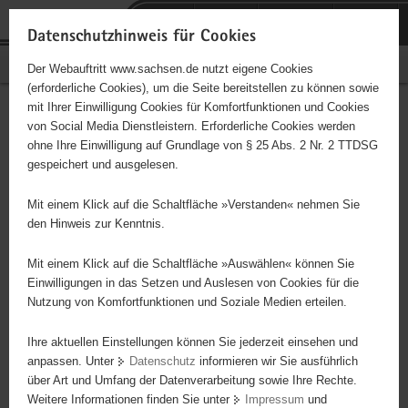
P
Portalübergreifende
o
H
Navigation
Datenschutzhinweis für Cookies
r
a
S
Bürgerschaftliches Engagement
Der Webauftritt www.sachsen.de nutzt eigene Cookies
t
u
e
(erforderliche Cookies), um die Seite bereitstellen zu können sowie
a
p
r
mit Ihrer Einwilligung Cookies für Komfortfunktionen und Cookies
l
t
v
Hauptinhalt
Engagementbörse
von Social Media Dienstleistern. Erforderliche Cookies werden
ü
i
i
ohne Ihre Einwilligung auf Grundlage von § 25 Abs. 2 Nr. 2 TTDSG
b
n
c
gespeichert und ausgelesen.
e
h
e
Ergebnisse auf Karte anzeigen
r
a
Mit einem Klick auf die Schaltfläche »Verstanden« nehmen Sie
g
l
den Hinweis zur Kenntnis.
r
t
Alles
Initiativen
Projekte
e
Mit einem Klick auf die Schaltfläche »Auswählen« können Sie
Nach Alphabet
Nach Postleitzahl
i
Einwilligungen in das Setzen und Auslesen von Cookies für die
Nutzung von Komfortfunktionen und Soziale Medien erteilen.
f
e
Ihre aktuellen Einstellungen können Sie jederzeit einsehen und
26 Suchergebnisse
n
anpassen. Unter
Datenschutz
informieren wir Sie ausführlich
d
über Art und Umfang der Datenverarbeitung sowie Ihre Rechte.
Tierschutzverein Reichenbach u.U. e. V.
e
Weitere Informationen finden Sie unter
Impressum
und
N