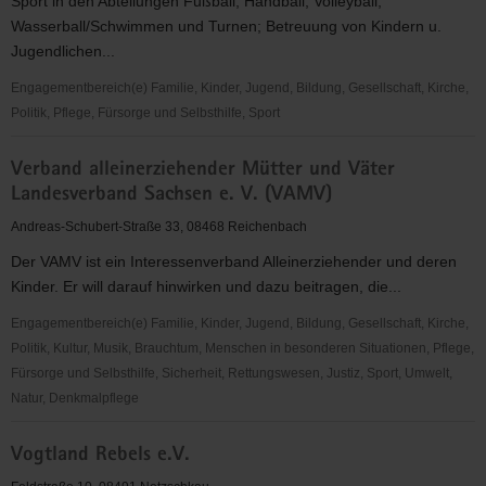
Sport in den Abteilungen Fußball, Handball, Volleyball,
e.
Wasserball/Schwimmen und Turnen; Betreuung von Kindern u.
V.
Jugendlichen...
Engagementbereich(e) Familie, Kinder, Jugend, Bildung, Gesellschaft, Kirche,
Politik, Pflege, Fürsorge und Selbsthilfe, Sport
TSV
Verband alleinerziehender Mütter und Väter
Nema
Landesverband Sachsen e. V. (VAMV)
Netzschkau
e.V.
Andreas-Schubert-Straße 33, 08468 Reichenbach
Der VAMV ist ein Interessenverband Alleinerziehender und deren
Kinder. Er will darauf hinwirken und dazu beitragen, die...
Engagementbereich(e) Familie, Kinder, Jugend, Bildung, Gesellschaft, Kirche,
Politik, Kultur, Musik, Brauchtum, Menschen in besonderen Situationen, Pflege,
Fürsorge und Selbsthilfe, Sicherheit, Rettungswesen, Justiz, Sport, Umwelt,
Natur, Denkmalpflege
Verband
Vogtland Rebels e.V.
alleinerziehender
Mütter