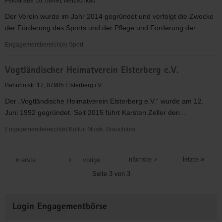
Feldstraße 10, 08491 Netzschkau
und
Der Verein wurde im Jahr 2014 gegründet und verfolgt die Zwecke
Väter
der Förderung des Sports und der Pflege und Förderung der...
Landesverband
Sachsen
Engagementbereich(e) Sport
e.
Vogtland
V.
Vogtländischer Heimatverein Elsterberg e.V.
Rebels
(VAMV)
e.V.
Bahnhofstr. 17, 07985 Elsterberg i.V.
Der „Vogtländische Heimatverein Elsterberg e.V.“ wurde am 12.
Juni 1992 gegründet. Seit 2015 führt Karsten Zeller den...
Engagementbereich(e) Kultur, Musik, Brauchtum
Vogtländischer
Heimatverein
nächste
letzte
erste
vorige
Elsterberg
Seite 3 von 3
e.V.
Weitere
Login Engagementbörse
Informationen