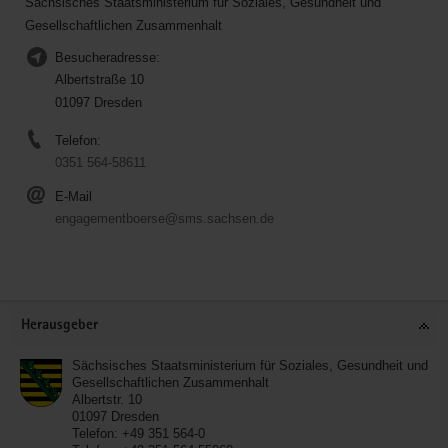
Sächsisches Staatsministerium für Soziales, Gesundheit und
Gesellschaftlichen Zusammenhalt
Besucheradresse:
Albertstraße 10
01097 Dresden
Telefon:
0351 564-58611
E-Mail
engagementboerse@sms.sachsen.de
Service
Herausgeber
Sächsisches Staatsministerium für Soziales, Gesundheit und
Gesellschaftlichen Zusammenhalt
Albertstr. 10
01097
Dresden
Telefon:
+49 351 564-0