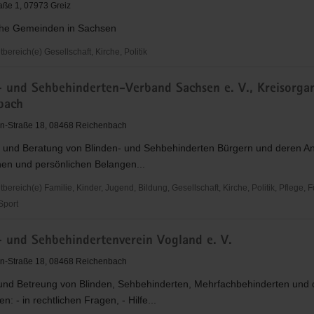
ße 1, 07973 Greiz
che Gemeinden in Sachsen
ereich(e) Gesellschaft, Kirche, Politik
he
- und Sehbehinderten-Verband Sachsen e. V., Kreisorgan
aft
bach
en-Straße 18, 08468 Reichenbach
 und Beratung von Blinden- und Sehbehinderten Bürgern und deren A
chen und persönlichen Belangen...
reich(e) Familie, Kinder, Jugend, Bildung, Gesellschaft, Kirche, Politik, Pflege, 
 Sport
- und Sehbehindertenverein Vogland e. V.
erten-
en-Straße 18, 08468 Reichenbach
und Betreung von Blinden, Sehbehinderten, Mehrfachbehinderten und 
n: - in rechtlichen Fragen, - Hilfe...