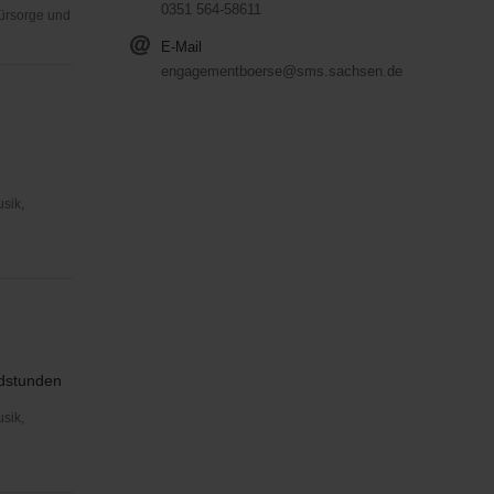
0351 564-58611
Fürsorge und
E-Mail
engagementboerse@sms.sachsen.de
usik,
ndstunden
usik,