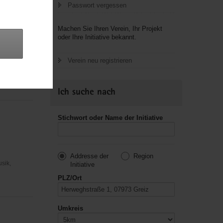
Passwort vergessen
Machen Sie Ihren Verein, Ihr Projekt
oder Ihre Initiative bekannt.
sus
Verein neu registrieren
usik,
Ich suche nach
Stichwort oder Name der Initiative
Addresse der
Region
usik,
Initiative
PLZ/Ort
Umkreis