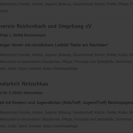
reich(e) Familie, Kinder, Jugend, Bildung, Gesellschaft, Kirche, Politik, Pflege, 
isation
 Sport
ach
everein Reichenbach und Umgebung eV
ertenverein
Platz 1, 08468 Reichenbach
iger Verein mit christlichem Leitbild "Nahe am Nächsten"
reich(e) Familie, Kinder, Jugend, Bildung, Gesellschaft, Kirche, Politik, Kultur, M
Menschen in besonderen Situationen, Pflege, Fürsorge und Selbsthilfe, Sicherheit,
en, Justiz, Sport, Umwelt, Natur, Denkmalpflege
erein
ndarbeit Netzschkau
ach
st-Str. 3, 08491 Netzschkau
g
eit mit Kindern und Jugendlichen (KidsTreff; JugendTreff) Bezirksjuge
reich(e) Familie, Kinder, Jugend, Bildung, Gesellschaft, Kirche, Politik, Kultur, M
Menschen in besonderen Situationen, Pflege, Fürsorge und Selbsthilfe, Sicherheit,
en, Justiz, Sport, Umwelt, Natur, Denkmalpflege