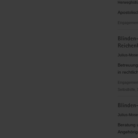
Christus"
Herweghstra
(EC)
Apostolis
Limbach
Engagementb
Apostolisc
Blinden
Gemeinsch
Reichen
Julius-Mos
Betreuung
in rechtli
Engagementbe
Selbsthilfe,
Blinden-
Blinden
und
Sehbehind
Julius-Mos
Verband
Beratung 
Sachsen
Angehörige
e.