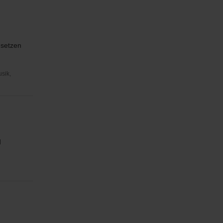
 setzen
usik,
d