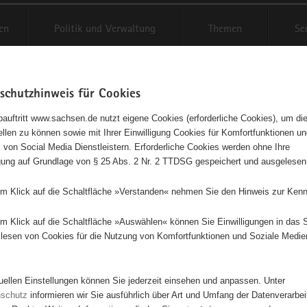
en
Politik und Verwaltung
Themen
Se
schutzhinweis für Cookies
Schriftgröße anpassen
Kontr
auftritt www.sachsen.de nutzt eigene Cookies (erforderliche Cookies), um die
tellen zu können sowie mit Ihrer Einwilligung Cookies für Komfortfunktionen u
t
agementbörse
 von Social Media Dienstleistern. Erforderliche Cookies werden ohne Ihre
igung auf Grundlage von § 25 Abs. 2 Nr. 2 TTDSG gespeichert und ausgelesen
isse auf Karte anzeigen
em Klick auf die Schaltfläche »Verstanden« nehmen Sie den Hinweis zur Kenn
em Klick auf die Schaltfläche »Auswählen« können Sie Einwilligungen in das 
Initiativen
Projekte
Nach Alphabet
Nach Post
lesen von Cookies für die Nutzung von Komfortfunktionen und Soziale Medie
tuellen Einstellungen können Sie jederzeit einsehen und anpassen. Unter
26 Suchergebnisse
nschutz
informieren wir Sie ausführlich über Art und Umfang der Datenverarbe