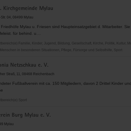
h. Kirchgemeinde Mylau
eit
u
-Str. 04, 08499 Mylau
. Friedhöfe Mylau u. Friesen sind Haupteinsatzgebiet d. Mitarbeiter. Sie
feleist. für behind. u....
reich(e) Familie, Kinder, Jugend, Bildung, Gesellschaft, Kirche, Politik, Kultur, M
Menschen in besonderen Situationen, Pflege, Fürsorge und Selbsthilfe, Sport
onia Netzschkau e. V.
inde
er Straß, 11, 08468 Reichenbach
eter Fußballverein mit ca. 150 Mitgliedern, davon 2 Drittel Kinder un
he
bereich(e) Sport
erein Burg Mylau e. V.
u
99 Mylau