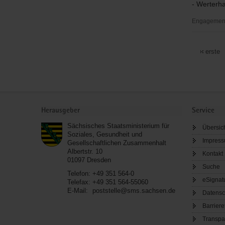
- Werterh
V.
Engagementb
Förderver
Burg
erste
Mylau
e.
V.
Service
Herausgeber
Service
Sächsisches Staatsministerium für
Übersic
Soziales, Gesundheit und
Impres
Gesellschaftlichen Zusammenhalt
Albertstr. 10
Kontakt
01097
Dresden
Suche
Telefon:
+49 351 564-0
eSignat
Telefax:
+49 351 564-55060
E-Mail:
poststelle@sms.sachsen.de
Datensc
Barriere
Transpa