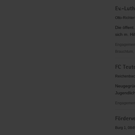
EC-
Ev.-Lut
Jugendarb
Netzschka
Otto-Richter
Die öffent
sich m. Hil
Engagementbe
Brauchtum, 
Ev.-
FC Teut
Luth.
Kirchgeme
Reichenbach
Mylau
Neugegründ
Jugendlic
Engagement
FC
Förderv
Teutonia
Netzschka
Burg 1, 084
e.