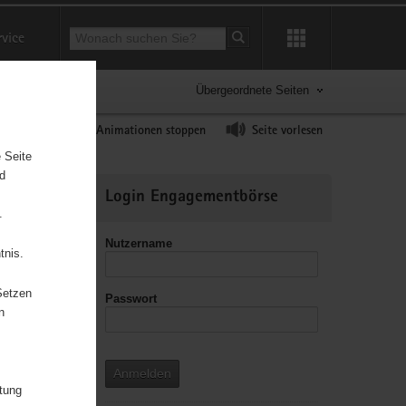
Suchbegriff
rvice
Suche starten
Übergeordnete Seiten
ast erhöhen
Animationen stoppen
Seite vorlesen
 Seite
nd
Weitere
Login Engagementbörse
Informationen
.
Nutzername
tnis.
Setzen
Passwort
leitzahl
n
Anmelden
itung