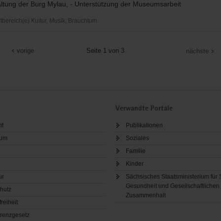
altung der Burg Mylau, - Unterstützung der Museumsarbeit
ereich(e) Kultur, Musik, Brauchtum
ein
vorige
Seite 1 von 3
nächste
Verwandte Portale
ht
Publikationen
sum
Soziales
Familie
Kinder
ur
Sächsisches Staatsministerium für 
Gesundheit und Gesellschaftlichen
hutz
Zusammenhalt
freiheit
renzgesetz