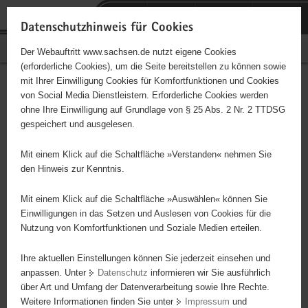
P
Portalübergreifende
o
H
Navigation
Datenschutzhinweis für Cookies
r
a
S
Bürgerschaftliches Engagement
Der Webauftritt www.sachsen.de nutzt eigene Cookies
t
u
e
(erforderliche Cookies), um die Seite bereitstellen zu können sowie
a
p
r
mit Ihrer Einwilligung Cookies für Komfortfunktionen und Cookies
l
t
v
Hauptinhalt
Engagementbörse
von Social Media Dienstleistern. Erforderliche Cookies werden
ü
i
i
ohne Ihre Einwilligung auf Grundlage von § 25 Abs. 2 Nr. 2 TTDSG
b
n
c
gespeichert und ausgelesen.
e
h
e
Ergebnisse auf Karte anzeigen
r
a
Mit einem Klick auf die Schaltfläche »Verstanden« nehmen Sie
g
l
den Hinweis zur Kenntnis.
r
t
Alles
Initiativen
Projekte
e
Mit einem Klick auf die Schaltfläche »Auswählen« können Sie
Nach Alphabet
Nach Postleitzahl
i
Einwilligungen in das Setzen und Auslesen von Cookies für die
Nutzung von Komfortfunktionen und Soziale Medien erteilen.
f
e
Ihre aktuellen Einstellungen können Sie jederzeit einsehen und
67 Suchergebnisse
n
anpassen. Unter
Datenschutz
informieren wir Sie ausführlich
d
über Art und Umfang der Datenverarbeitung sowie Ihre Rechte.
Tennisverein Torgau e.V.
e
Weitere Informationen finden Sie unter
Impressum
und
N