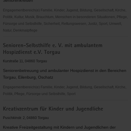
Seniorenkreisen
Engagementbereich(e) Familie, Kinder, Jugend, Bildung, Gesellschaft, Kirche,
Politik, Kultur, Musik, Brauchtum, Menschen in besonderen Situationen, Pflege,
Fürsorge und Selbsthilfe, Sicherheit, Rettungswesen, Justiz, Sport, Umwelt,
Natur, Denkmalpflege
EC-
Senioren-Selbsthilfe e. V. mit ambulantem
Verband
Hospizdienst e.V. Torgau
für
Kinder-
Kurstraße 11, 04860 Torgau
und
Seniorenbetreuung und ambulanter Hospizdienst in den Bereichen
Jugendarbeit
Torgau, Eilenburg, Oschatz
Sachsen-
Anhalt
Engagementbereich(e) Familie, Kinder, Jugend, Bildung, Gesellschaft, Kirche,
e.V.
Politik, Pflege, Fürsorge und Selbsthilfe, Sport
OV
Senioren-
Torgau
Kreativzentrum für Kinder und Jugendliche
Selbsthilfe
e.
Puschkinstr. 2, 04860 Torgau
V.
Kreative Freizeitgestaltung mit Kindern und Jugendlichen der
mit