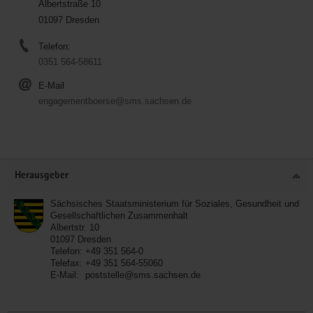
Albertstraße 10
01097 Dresden
Telefon:
0351 564-58611
E-Mail
engagementboerse@sms.sachsen.de
Service
Herausgeber
Sächsisches Staatsministerium für Soziales, Gesundheit und
Gesellschaftlichen Zusammenhalt
Albertstr. 10
01097
Dresden
Telefon:
+49 351 564-0
Telefax:
+49 351 564-55060
E-Mail:
poststelle@sms.sachsen.de