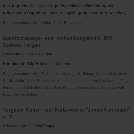
e.
das Jugendcafe, ist eine jugendspezifische Einrichtung mit
V.
arttypischen Angeboten, welche täglich genutzt werden, wie Dart,...
"Kreativzentrum"
Engagementbereich(e) Kultur, Musik, Brauchtum
EC-
Suchtberatungs- und -behandlungsstelle, DW
Jugendcafe
Oschatz-Torgau
"Blue
Moon"
Schloßstraße 3, 04860 Torgau
Kontaktcafe "Die Brücke" in Oschatz
Engagementbereich(e) Familie, Kinder, Jugend, Bildung, Gesellschaft, Kirche,
Politik, Kultur, Musik, Brauchtum, Menschen in besonderen Situationen, Pflege,
Fürsorge und Selbsthilfe, Sicherheit, Rettungswesen, Justiz, Sport, Umwelt,
Natur, Denkmalpflege
Suchtberatungs-
Torgauer Kunst- und Kulturverein "Johnn Kentmann"
und
e. V.
-
behandlungsstelle,
Schlossstraße 11, 04860 Torgau
DW