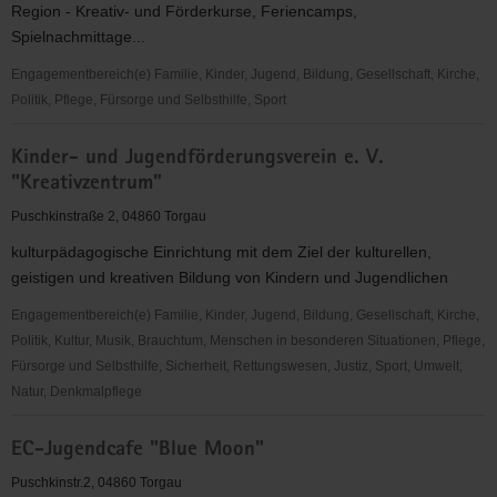
Region - Kreativ- und Förderkurse, Feriencamps,
ambulantem
Spielnachmittage...
Hospizdienst
e.V.
Engagementbereich(e) Familie, Kinder, Jugend, Bildung, Gesellschaft, Kirche,
Torgau
Politik, Pflege, Fürsorge und Selbsthilfe, Sport
Kreativzentrum
Kinder- und Jugendförderungsverein e. V.
für
"Kreativzentrum"
Kinder
und
Puschkinstraße 2, 04860 Torgau
Jugendliche
kulturpädagogische Einrichtung mit dem Ziel der kulturellen,
geistigen und kreativen Bildung von Kindern und Jugendlichen
Engagementbereich(e) Familie, Kinder, Jugend, Bildung, Gesellschaft, Kirche,
Politik, Kultur, Musik, Brauchtum, Menschen in besonderen Situationen, Pflege,
Fürsorge und Selbsthilfe, Sicherheit, Rettungswesen, Justiz, Sport, Umwelt,
Natur, Denkmalpflege
Kinder-
EC-Jugendcafe "Blue Moon"
und
Jugendförderungsverein
Puschkinstr.2, 04860 Torgau