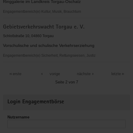
Ringgalerie im Landkreis Torgau-Oschatz
Oschatz-
Torgau
Engagementbereich(e) Kultur, Musik, Brauchtum
Torgauer
Gebietsverkehrswacht Torgau e. V.
Kunst-
und
Schloßstraße 10, 04860 Torgau
Kulturverein
Vorschulische und schulische Verkehrserziehung
"Johnn
Kentmann"
Engagementbereich(e) Sicherheit, Rettungswesen, Justiz
e.
Gebietsverkehrswacht
V.
Torgau
erste
vorige
nächste
letzte
e.
Seite 2 von 7
V.
Weitere
Login Engagementbörse
Informationen
Nutzername