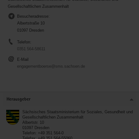
Gesellschaftlichen Zusammenhalt
Besucheradresse:
Albertstraße 10
01097 Dresden
Telefon:
0351 564-58611
E-Mail
engagementboerse@sms.sachsen.de
Service
Herausgeber
Sächsisches Staatsministerium für Soziales, Gesundheit und
Gesellschaftlichen Zusammenhalt
Albertstr. 10
01097
Dresden
Telefon:
+49 351 564-0
Telefax:
+49 351 564-55060