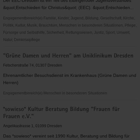
Der EEC-Dresden ist ein Teil des Elbingeröder Jugendverbandes
&quot;Entschieden für Christus&quot; (EEC). &quot;Entschieden...
Engagementbereich(e) Familie, Kinder, Jugend, Bildung, Gesellschaft, Kirche,
Politik, Kultur, Musik, Brauchtum, Menschen in besonderen Situationen, Pflege,
Fürsorge und Selbsthilfe, Sicherheit, Rettungswesen, Justiz, Sport, Umwelt,
Natur, Denkmalpflege
"Entschieden
"Grüne Damen und Herren" am Uniklinikum Dresden
für
Christus"
Fetscherstraße 74, 01307 Dresden
(EC)
Ehrenamtlicher Besuchsdienst im Krankenhaus (Grüne Damen und
-
Herren)
Elbingeröder
Jugendverband
Engagementbereich(e) Menschen in besonderen Situationen
(EEC)
"Grüne
Gruppe
*sowieso* Kultur Beratung Bildung "Frauen für
Damen
Dresden
Frauen e.V."
und
Herren"
Angelikastrasse 1, 01099 Dresden
am
Das *sowieso* vereint seit 1990 Kultur, Beratung und Bildung für
Uniklinikum