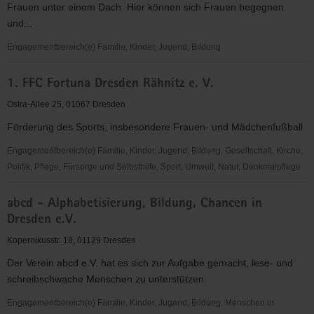
Frauen unter einem Dach. Hier können sich Frauen begegnen
Dresden
und...
Engagementbereich(e) Familie, Kinder, Jugend, Bildung
*sowieso*
1. FFC Fortuna Dresden Rähnitz e. V.
Kultur
Beratung
Ostra-Allee 25, 01067 Dresden
Bildung
Förderung des Sports, insbesondere Frauen- und Mädchenfußball
"Frauen
für
Engagementbereich(e) Familie, Kinder, Jugend, Bildung, Gesellschaft, Kirche,
Frauen
Politik, Pflege, Fürsorge und Selbsthilfe, Sport, Umwelt, Natur, Denkmalpflege
e.V."
1.
abcd - Alphabetisierung, Bildung, Chancen in
FFC
Dresden e.V.
Fortuna
Dresden
Kopernikusstr. 18, 01129 Dresden
Rähnitz
Der Verein abcd e.V. hat es sich zur Aufgabe gemacht, lese- und
e.
schreibschwache Menschen zu unterstützen.
V.
Engagementbereich(e) Familie, Kinder, Jugend, Bildung, Menschen in