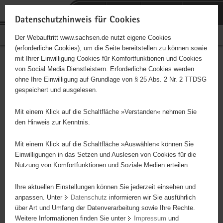
P
Portalübergreifende
o
H
Navigation
Datenschutzhinweis für Cookies
r
a
S
Bürgerschaftliches Engagement
Der Webauftritt www.sachsen.de nutzt eigene Cookies
t
u
e
(erforderliche Cookies), um die Seite bereitstellen zu können sowie
a
p
r
mit Ihrer Einwilligung Cookies für Komfortfunktionen und Cookies
l
t
v
Hauptinhalt
Engagementbörse
von Social Media Dienstleistern. Erforderliche Cookies werden
ü
i
i
ohne Ihre Einwilligung auf Grundlage von § 25 Abs. 2 Nr. 2 TTDSG
b
n
c
gespeichert und ausgelesen.
e
h
e
Ergebnisse auf Karte anzeigen
r
a
Mit einem Klick auf die Schaltfläche »Verstanden« nehmen Sie
g
l
den Hinweis zur Kenntnis.
r
t
Alles
Initiativen
Projekte
e
Mit einem Klick auf die Schaltfläche »Auswählen« können Sie
Nach Alphabet
Nach Postleitzahl
i
Einwilligungen in das Setzen und Auslesen von Cookies für die
Nutzung von Komfortfunktionen und Soziale Medien erteilen.
f
e
Ihre aktuellen Einstellungen können Sie jederzeit einsehen und
632 Suchergebnisse
n
anpassen. Unter
Datenschutz
informieren wir Sie ausführlich
d
über Art und Umfang der Datenverarbeitung sowie Ihre Rechte.
"coloRadio" Radio-Initiative Dresden e.V.
e
Weitere Informationen finden Sie unter
Impressum
und
N