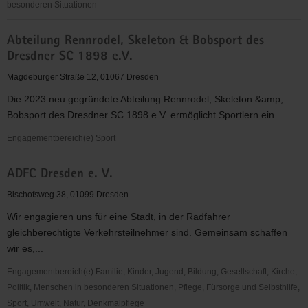
besonderen Situationen
abcd
Abteilung Rennrodel, Skeleton & Bobsport des
-
Dresdner SC 1898 e.V.
Alphabetisierung,
Bildung,
Magdeburger Straße 12, 01067 Dresden
Chancen
Die 2023 neu gegründete Abteilung Rennrodel, Skeleton &amp;
in
Bobsport des Dresdner SC 1898 e.V. ermöglicht Sportlern ein...
Dresden
e.V.
Engagementbereich(e) Sport
Abteilung
ADFC Dresden e. V.
Rennrodel,
Skeleton
Bischofsweg 38, 01099 Dresden
&
Wir engagieren uns für eine Stadt, in der Radfahrer
Bobsport
gleichberechtigte Verkehrsteilnehmer sind. Gemeinsam schaffen
des
wir es,...
Dresdner
SC
Engagementbereich(e) Familie, Kinder, Jugend, Bildung, Gesellschaft, Kirche,
1898
Politik, Menschen in besonderen Situationen, Pflege, Fürsorge und Selbsthilfe,
e.V.
Sport, Umwelt, Natur, Denkmalpflege