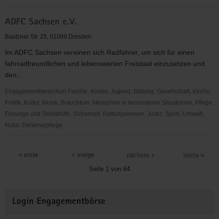
ADFC
ADFC Sachsen e.V.
Dresden
e.
Bautzner Str. 25, 01099 Dresden
V.
Im ADFC Sachsen vereinen sich Radfahrer, um sich für einen
fahrradfreundlichen und lebenswerten Freistaat einzusetzen und
den...
Engagementbereich(e) Familie, Kinder, Jugend, Bildung, Gesellschaft, Kirche,
Politik, Kultur, Musik, Brauchtum, Menschen in besonderen Situationen, Pflege,
Fürsorge und Selbsthilfe, Sicherheit, Rettungswesen, Justiz, Sport, Umwelt,
Natur, Denkmalpflege
ADFC
Sachsen
erste
vorige
nächste
letzte
e.V.
Seite 1 von 64
Weitere
Login Engagementbörse
Informationen