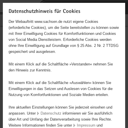
P
Portalübergreifende
o
H
Navigation
Datenschutzhinweis für Cookies
r
a
S
Bürgerschaftliches Engagement
Der Webauftritt www.sachsen.de nutzt eigene Cookies
t
u
e
(erforderliche Cookies), um die Seite bereitstellen zu können sowie
a
p
r
mit Ihrer Einwilligung Cookies für Komfortfunktionen und Cookies
l
t
v
Hauptinhalt
Engagementbörse
von Social Media Dienstleistern. Erforderliche Cookies werden
ü
i
i
ohne Ihre Einwilligung auf Grundlage von § 25 Abs. 2 Nr. 2 TTDSG
b
n
c
gespeichert und ausgelesen.
e
h
e
Ergebnisse auf Karte anzeigen
r
a
Mit einem Klick auf die Schaltfläche »Verstanden« nehmen Sie
g
l
den Hinweis zur Kenntnis.
r
t
Alles
Initiativen
Projekte
e
Mit einem Klick auf die Schaltfläche »Auswählen« können Sie
Nach Alphabet
Nach Postleitzahl
i
Einwilligungen in das Setzen und Auslesen von Cookies für die
Nutzung von Komfortfunktionen und Soziale Medien erteilen.
f
e
Ihre aktuellen Einstellungen können Sie jederzeit einsehen und
69 Suchergebnisse
n
anpassen. Unter
Datenschutz
informieren wir Sie ausführlich
d
über Art und Umfang der Datenverarbeitung sowie Ihre Rechte.
NEUE HEIMAT TORGAU e. V.
e
Weitere Informationen finden Sie unter
Impressum
und
N