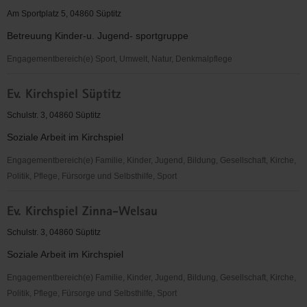
e.V.
Am Sportplatz 5, 04860 Süptitz
im
Betreuung Kinder-u. Jugend- sportgruppe
ADAC
Engagementbereich(e) Sport, Umwelt, Natur, Denkmalpflege
SV
Ev. Kirchspiel Süptitz
Süptitz
e.V.
Schulstr. 3, 04860 Süptitz
Soziale Arbeit im Kirchspiel
Engagementbereich(e) Familie, Kinder, Jugend, Bildung, Gesellschaft, Kirche,
Politik, Pflege, Fürsorge und Selbsthilfe, Sport
Ev.
Ev. Kirchspiel Zinna-Welsau
Kirchspiel
Süptitz
Schulstr. 3, 04860 Süptitz
Soziale Arbeit im Kirchspiel
Engagementbereich(e) Familie, Kinder, Jugend, Bildung, Gesellschaft, Kirche,
Politik, Pflege, Fürsorge und Selbsthilfe, Sport