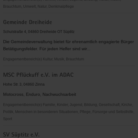
Brauchtum, Umwelt, Natur, Denkmalpflege
Teichminze
Gemeinde Dreiheide
e.V.
Schulstraße 4, 04860 Dreiheide OT Süptitz
Die Gemeindeverwaltung bietet für ehrenamtlich engagierte Bürger
Betätigungsfelder. Für jeden Helfer sind wir...
Engagementbereich(e) Kultur, Musik, Brauchtum
Gemeinde
MSC Pflückuff e.V. im ADAC
Dreiheide
Hohe Str. 3, 04860 Zinna
Motocross, Enduro, Nachwuchsarbeit
Engagementbereich(e) Familie, Kinder, Jugend, Bildung, Gesellschaft, Kirche,
Politik, Menschen in besonderen Situationen, Pflege, Fürsorge und Selbsthilfe,
Sport
MSC
SV Süptitz e.V.
Pflückuff