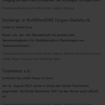
Umgang mit dem Pferd zu erlernen, sie zu pflegen, zu füttern und...
Engagementbereich(e) Familie, Kinder, Jugend, Bildung
Reitverein
Seelsorge in Notfällen(SIN) Torgau-Oschatz.eV.
Torgauer
Lützower
Dorfstr.22, 04860 Zinna
Jäger
Rund -um -die -Uhr-Bereitschaft von jeweils zwei
1813
Vereinsmitgliedern für Notfalleinsätze (Überbringen von
e.V
Todesnachrichten/...
Kavallerie
Engagementbereich(e) Familie, Kinder, Jugend, Bildung, Gesellschaft, Kirche,
Politik, Pflege, Fürsorge und Selbsthilfe, Sport
Seelsorge
Teichminze e.V.
in
Notfällen(SIN)
Dorfstraße 40a, 04860 Torgau OT Zinna
Torgau-
Am 11. August 2017 wurde in Zinna der Verein Teichminze
Oschatz.eV.
gegründet. Seit Ende November 2017 ist der Verein auch offiziell
im...
Engagementbereich(e) Familie, Kinder, Jugend, Bildung, Kultur, Musik,