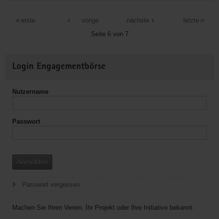
Ev.
Kirchspiel
erste
vorige
nächste
letzte
Zinna-
Seite 6 von 7
Welsau
Weitere
Login Engagementbörse
Informationen
Nutzername
Passwort
Anmelden
Passwort vergessen
Machen Sie Ihren Verein, Ihr Projekt oder Ihre Initiative bekannt.