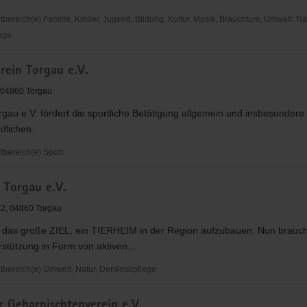
ereich(e) Familie, Kinder, Jugend, Bildung, Kultur, Musik, Brauchtum, Umwelt, Nat
ege
e
rein Torgau e.V.
 04860 Torgau
gau e.V. fördert die sportliche Betätigung allgemein und insbesondere
dlichen.
bereich(e) Sport
in
e Torgau e.V.
2, 04860 Torgau
 das große ZIEL, ein TIERHEIM in der Region aufzubauen. Nun brauch
stützung in Form von aktiven...
ereich(e) Umwelt, Natur, Denkmalpflege
r Geharnischtenverein e.V.