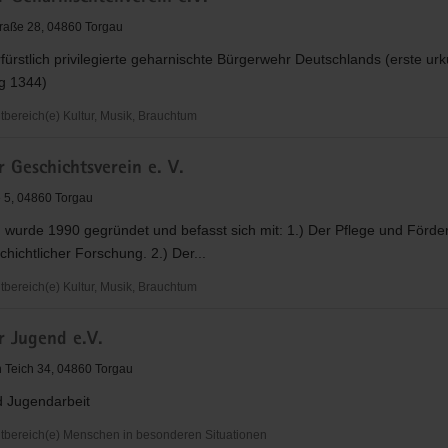
traße 28, 04860 Torgau
rfürstlich privilegierte geharnischte Bürgerwehr Deutschlands (erste urk
g 1344)
ereich(e) Kultur, Musik, Brauchtum
 Geschichtsverein e. V.
htenverein
 5, 04860 Torgau
 wurde 1990 gegründet und befasst sich mit: 1.) Der Pflege und Förde
hichtlicher Forschung. 2.) Der...
ereich(e) Kultur, Musik, Brauchtum
r Jugend e.V.
sverein
 Teich 34, 04860 Torgau
d Jugendarbeit
bereich(e) Menschen in besonderen Situationen