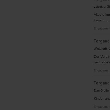
e.V.
Leipziger S
Älteste ku
Erwähnun
Engagementb
Torgauer
Torgauer
Geharnisc
e.V.
Wintergrüne
Der Verein
heimatgesc
Engagementb
Torgauer
Torgaue
Geschicht
e.
Zum Großen
V.
Kinder un
Engagement