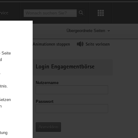
Suchbegriff
rvice
Suche starten
Übergeordnete Seiten
ast erhöhen
Animationen stoppen
Seite vorlesen
 Seite
nd
Weitere
Login Engagementbörse
Informationen
.
Nutzername
tnis.
Setzen
Passwort
leitzahl
n
Anmelden
itung