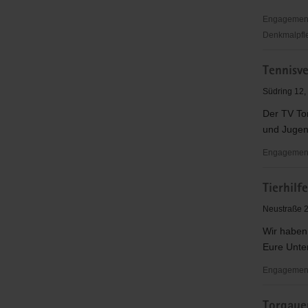
Engagementb
Denkmalpfl
Teichminz
Tennisve
e.V.
Südring 12,
Der TV Tor
und Jugen
Engagement
Tennisvere
Tierhilf
Torgau
e.V.
Neustraße 2
Wir haben
Eure Unter
Engagementb
Tierhilfe
Torgaue
Torgau