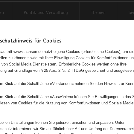
en
Politik und Verwaltung
Themen
Se
schutzhinweis für Cookies
Schriftgröße anpassen
Kontr
auftritt www.sachsen.de nutzt eigene Cookies (erforderliche Cookies), um die
tellen zu können sowie mit Ihrer Einwilligung Cookies für Komfortfunktionen u
t
agementbörse
 von Social Media Dienstleistern. Erforderliche Cookies werden ohne Ihre
igung auf Grundlage von § 25 Abs. 2 Nr. 2 TTDSG gespeichert und ausgelesen
isse auf Karte anzeigen
em Klick auf die Schaltfläche »Verstanden« nehmen Sie den Hinweis zur Kenn
em Klick auf die Schaltfläche »Auswählen« können Sie Einwilligungen in das 
Initiativen
Projekte
Nach Alphabet
Nach Post
lesen von Cookies für die Nutzung von Komfortfunktionen und Soziale Medie
tuellen Einstellungen können Sie jederzeit einsehen und anpassen. Unter
69 Suchergebnisse
nschutz
informieren wir Sie ausführlich über Art und Umfang der Datenverarbe