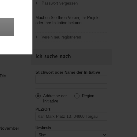
Passwort vergessen
Machen Sie Ihren Verein, Ihr Projekt
oder Ihre Initiative bekannt.
 V. im
Verein neu registrieren
n
Ich suche nach
Stichwort oder Name der Initiative
 Die
n
Addresse der
Region
Initiative
PLZ/Ort
e November
Umkreis