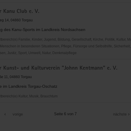
r Kanu Club e. V.
eg 14, 04860 Torgau
ng des Kanu-Sports im Landkreis Nordsachsen
reich(e) Familie, Kinder, Jugend, Bildung, Gesellschaft, Kirche, Politik, Kultur, M
Menschen in besonderen Situationen, Pflege, Fürsorge und Selbsthilfe, Sicherheit,
en, Justiz, Sport, Umwelt, Natur, Denkmalpflege
r Kunst- und Kulturverein "Johnn Kentmann" e. V.
ße 11, 04860 Torgau
ie im Landkreis Torgau-Oschatz
ereich(e) Kultur, Musik, Brauchtum
Seite 6 von 7
vorige
nächste
in