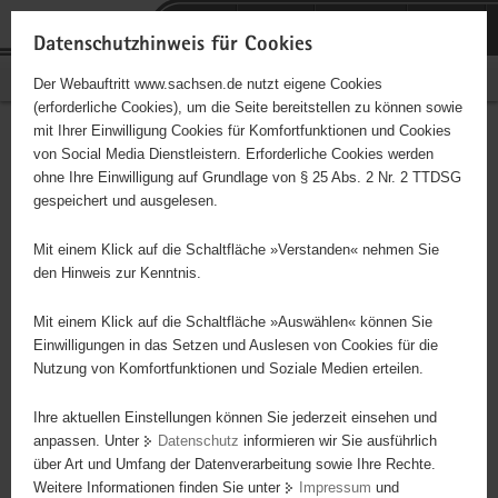
P
Portalübergreifende
o
H
Navigation
Datenschutzhinweis für Cookies
r
a
S
Bürgerschaftliches Engagement
Der Webauftritt www.sachsen.de nutzt eigene Cookies
t
u
e
(erforderliche Cookies), um die Seite bereitstellen zu können sowie
a
p
r
mit Ihrer Einwilligung Cookies für Komfortfunktionen und Cookies
l
t
v
Hauptinhalt
Engagementbörse
von Social Media Dienstleistern. Erforderliche Cookies werden
ü
i
i
ohne Ihre Einwilligung auf Grundlage von § 25 Abs. 2 Nr. 2 TTDSG
b
n
c
gespeichert und ausgelesen.
e
h
e
Ergebnisse auf Karte anzeigen
r
a
Mit einem Klick auf die Schaltfläche »Verstanden« nehmen Sie
g
l
den Hinweis zur Kenntnis.
r
t
Alles
Initiativen
Projekte
e
Mit einem Klick auf die Schaltfläche »Auswählen« können Sie
Nach Alphabet
Nach Postleitzahl
i
Einwilligungen in das Setzen und Auslesen von Cookies für die
Nutzung von Komfortfunktionen und Soziale Medien erteilen.
f
e
Ihre aktuellen Einstellungen können Sie jederzeit einsehen und
69 Suchergebnisse
n
anpassen. Unter
Datenschutz
informieren wir Sie ausführlich
d
über Art und Umfang der Datenverarbeitung sowie Ihre Rechte.
Ökumenischer Ambulanter Hospizdienst
e
Weitere Informationen finden Sie unter
Impressum
und
N