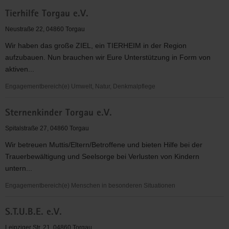
Tafel
Tierhilfe Torgau e.V.
Torgau
e.
Neustraße 22, 04860 Torgau
V.
Wir haben das große ZIEL, ein TIERHEIM in der Region
aufzubauen. Nun brauchen wir Eure Unterstützung in Form von
aktiven...
Engagementbereich(e) Umwelt, Natur, Denkmalpflege
Tierhilfe
Sternenkinder Torgau e.V.
Torgau
e.V.
Spitalstraße 27, 04860 Torgau
Wir betreuen Muttis/Eltern/Betroffene und bieten Hilfe bei der
Trauerbewältigung und Seelsorge bei Verlusten von Kindern
untern...
Engagementbereich(e) Menschen in besonderen Situationen
Sternenkinder
S.T.U.B.E. e.V.
Torgau
e.V.
Leipziger Str. 21, 04860 Torgau