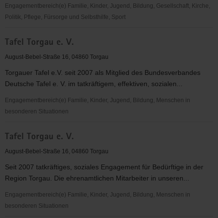
Engagementbereich(e) Familie, Kinder, Jugend, Bildung, Gesellschaft, Kirche,
Politik, Pflege, Fürsorge und Selbsthilfe, Sport
Deutsches
Tafel Torgau e. V.
Rotes
Kreuz
August-Bebel-Straße 16, 04860 Torgau
(DRK)
Torgauer Tafel e.V. seit 2007 als Mitglied des Bundesverbandes
KV
Deutsche Tafel e. V. im tatkräftigem, effektiven, sozialen...
Torgau-
Oschatz
Engagementbereich(e) Familie, Kinder, Jugend, Bildung, Menschen in
e.V.
besonderen Situationen
Tafel
Tafel Torgau e. V.
Torgau
e.
August-Bebel-Straße 16, 04860 Torgau
V.
Seit 2007 tatkräftiges, soziales Engagement für Bedürftige in der
Region Torgau. Die ehrenamtlichen Mitarbeiter in unseren...
Engagementbereich(e) Familie, Kinder, Jugend, Bildung, Menschen in
besonderen Situationen