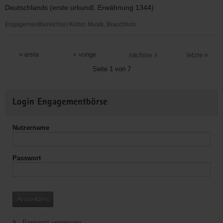
Deutschlands (erste urkundl. Erwähnung 1344)
Engagementbereich(e) Kultur, Musik, Brauchtum
Torgauer
Geharnischtenverein
erste
vorige
nächste
letzte
e.V.
Seite 1 von 7
Weitere
Login Engagementbörse
Informationen
Nutzername
Passwort
Anmelden
Passwort vergessen