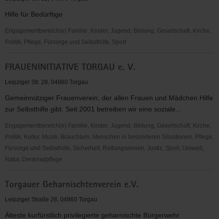
Hilfe für Bedürftige
Engagementbereich(e) Familie, Kinder, Jugend, Bildung, Gesellschaft, Kirche,
Politik, Pflege, Fürsorge und Selbsthilfe, Sport
S.T.U.B.E.
FRAUENINITIATIVE TORGAU e. V.
e.V.
Leipziger Str. 28, 04860 Torgau
Gemeinnütziger Frauenverein, der allen Frauen und Mädchen Hilfe
zur Selbsthilfe gibt. Seit 2001 betreiben wir eine soziale...
Engagementbereich(e) Familie, Kinder, Jugend, Bildung, Gesellschaft, Kirche,
Politik, Kultur, Musik, Brauchtum, Menschen in besonderen Situationen, Pflege,
Fürsorge und Selbsthilfe, Sicherheit, Rettungswesen, Justiz, Sport, Umwelt,
Natur, Denkmalpflege
FRAUENINITIATIVE
Torgauer Geharnischtenverein e.V.
TORGAU
e.
Leipziger Straße 28, 04860 Torgau
V.
Älteste kurfürstlich privilegierte geharnischte Bürgerwehr