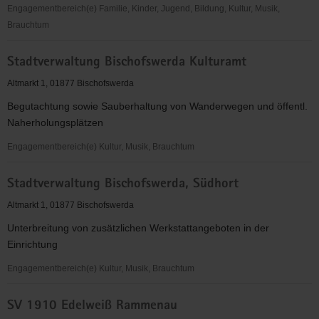
Engagementbereich(e) Familie, Kinder, Jugend, Bildung, Kultur, Musik,
Brauchtum
Staatliche
Stadtverwaltung Bischofswerda Kulturamt
Schlösser,
Burgen
Altmarkt 1, 01877 Bischofswerda
und
Begutachtung sowie Sauberhaltung von Wanderwegen und öffentl.
Gärten
Naherholungsplätzen
Sachsen
gemeinnützige
Engagementbereich(e) Kultur, Musik, Brauchtum
GmbH
Stadtverwaltung
Stadtverwaltung Bischofswerda, Südhort
Bischofswerda
Kulturamt
Altmarkt 1, 01877 Bischofswerda
Unterbreitung von zusätzlichen Werkstattangeboten in der
Einrichtung
Engagementbereich(e) Kultur, Musik, Brauchtum
Stadtverwaltung
SV 1910 Edelweiß Rammenau
Bischofswerda,