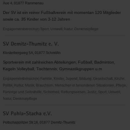
Südhort
Aue 4, 01877 Rammenau
Der SV ist ein reiner Fußballverein mit momentan 120 Mitglieder
sowie ca. 35 Kinder von 3-12 Jahren
Engagementbereich(e) Sport, Umwelt, Natur, Denkmalpflege
SV
SV Demitz-Thumitz e. V.
1910
Edelweiß
Klosterbergweg 5A, 01877 Schmölln
Rammenau
Sportverein mit zahlreichen Abteilungen; Fußball, Badminton,
Kegeln Volleyball, Tischtennis, Gymnastikgruppen u.m
Engagementbereich(e) Familie, Kinder, Jugend, Bildung, Gesellschaft, Kirche,
Politik, Kultur, Musik, Brauchtum, Menschen in besonderen Situationen, Pflege,
Fürsorge und Selbsthilfe, Sicherheit, Rettungswesen, Justiz, Sport, Umwelt,
Natur, Denkmalpflege
SV
SV Pohla-Stacha e.V.
Demitz-
Thumitz
Pottschapplitzer Str.16, 01877 Demitz-Thumitz
e.