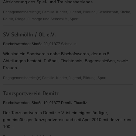
Absicherung des Spiel- und Trainingsbetriebes
V.
Engagementbereich(e) Familie, Kinder, Jugend, Bildung, Gesellschaft, Kirche,
Politik, Pflege, Fürsorge und Selbsthilfe, Sport
SV
SV Schmölln / OL e.V.
Pohla-
Stacha
Bischofswerdaer Straße 20, 01877 Schmölln
e.V.
Wir sind ein Sportverein nahe Bischofswerda, der aus 5
Abteilungen besteht: Fußball, Tischtennis, Bogenschießen, sowie
Frauen-...
Engagementbereich(e) Familie, Kinder, Jugend, Bildung, Sport
SV
Tanzsportverein Demitz
Schmölln
/
Bischofswerdaer Straße 10, 01877 Demitz-Thumitz
OL
Der Tanzsportverein Demitz e.V. ist ein eigenständiger,
e.V.
gemeinnütziger Tanzsportverein und seit April 2010 mit derzeit rund
100...