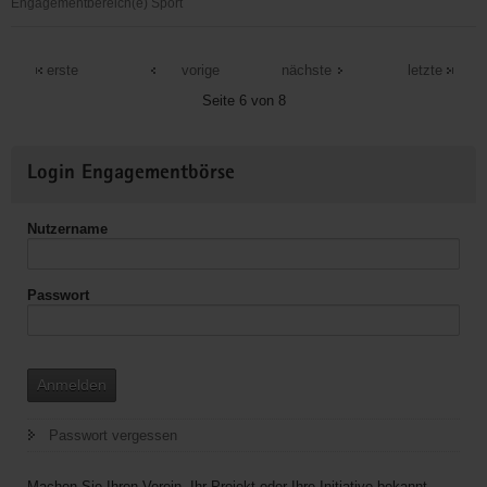
Engagementbereich(e) Sport
Tanzsportverein
Demitz
erste
vorige
nächste
letzte
Seite 6 von 8
Weitere
Login Engagementbörse
Informationen
Nutzername
Passwort
Anmelden
Passwort vergessen
Machen Sie Ihren Verein, Ihr Projekt oder Ihre Initiative bekannt.