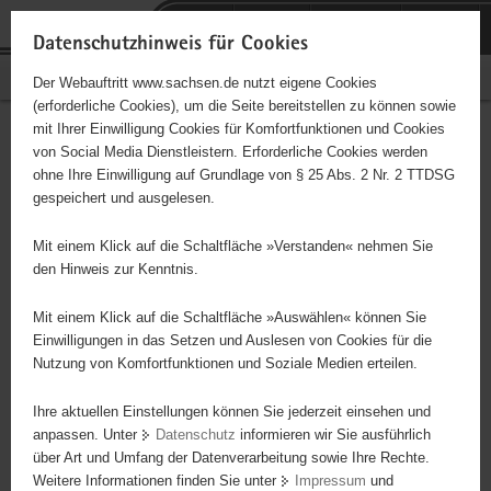
P
Portalübergreifende
o
H
Navigation
Datenschutzhinweis für Cookies
r
a
S
Bürgerschaftliches Engagement
Der Webauftritt www.sachsen.de nutzt eigene Cookies
t
u
e
(erforderliche Cookies), um die Seite bereitstellen zu können sowie
a
p
r
mit Ihrer Einwilligung Cookies für Komfortfunktionen und Cookies
l
t
v
Hauptinhalt
Engagementbörse
von Social Media Dienstleistern. Erforderliche Cookies werden
ü
i
i
ohne Ihre Einwilligung auf Grundlage von § 25 Abs. 2 Nr. 2 TTDSG
b
n
c
gespeichert und ausgelesen.
e
h
e
Ergebnisse auf Karte anzeigen
r
a
Mit einem Klick auf die Schaltfläche »Verstanden« nehmen Sie
g
l
den Hinweis zur Kenntnis.
r
t
Alles
Initiativen
Projekte
e
Mit einem Klick auf die Schaltfläche »Auswählen« können Sie
Nach Alphabet
Nach Postleitzahl
i
Einwilligungen in das Setzen und Auslesen von Cookies für die
Nutzung von Komfortfunktionen und Soziale Medien erteilen.
f
e
Ihre aktuellen Einstellungen können Sie jederzeit einsehen und
72 Suchergebnisse
n
anpassen. Unter
Datenschutz
informieren wir Sie ausführlich
d
über Art und Umfang der Datenverarbeitung sowie Ihre Rechte.
Seniorenclub e.V. Demitz-Thumitz
e
Weitere Informationen finden Sie unter
Impressum
und
N