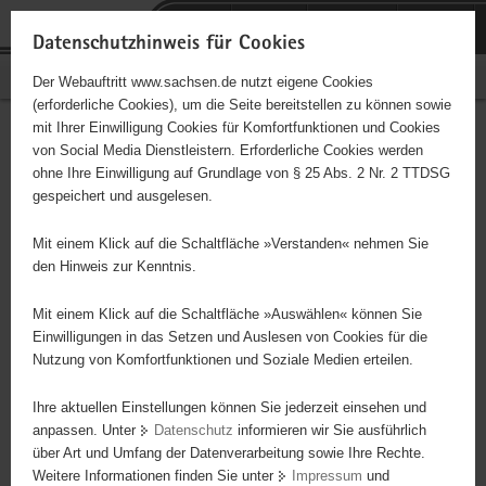
P
Portalübergreifende
o
H
Navigation
Datenschutzhinweis für Cookies
r
a
S
Bürgerschaftliches Engagement
Der Webauftritt www.sachsen.de nutzt eigene Cookies
t
u
e
(erforderliche Cookies), um die Seite bereitstellen zu können sowie
a
p
r
mit Ihrer Einwilligung Cookies für Komfortfunktionen und Cookies
l
t
v
Hauptinhalt
Engagementbörse
von Social Media Dienstleistern. Erforderliche Cookies werden
ü
i
i
ohne Ihre Einwilligung auf Grundlage von § 25 Abs. 2 Nr. 2 TTDSG
b
n
c
gespeichert und ausgelesen.
e
h
e
Ergebnisse auf Karte anzeigen
r
a
Mit einem Klick auf die Schaltfläche »Verstanden« nehmen Sie
g
l
den Hinweis zur Kenntnis.
r
t
Alles
Initiativen
Projekte
e
Mit einem Klick auf die Schaltfläche »Auswählen« können Sie
Nach Alphabet
Nach Postleitzahl
i
Einwilligungen in das Setzen und Auslesen von Cookies für die
Nutzung von Komfortfunktionen und Soziale Medien erteilen.
f
e
Ihre aktuellen Einstellungen können Sie jederzeit einsehen und
72 Suchergebnisse
n
anpassen. Unter
Datenschutz
informieren wir Sie ausführlich
d
über Art und Umfang der Datenverarbeitung sowie Ihre Rechte.
Western-und Freizeitreiter Dresden-Sächsische
e
Weitere Informationen finden Sie unter
Impressum
und
N