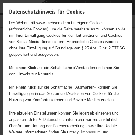
P
Portalübergreifende
o
H
Navigation
Datenschutzhinweis für Cookies
r
a
S
Bürgerschaftliches Engagement
Der Webauftritt www.sachsen.de nutzt eigene Cookies
t
u
e
(erforderliche Cookies), um die Seite bereitstellen zu können sowie
a
p
r
mit Ihrer Einwilligung Cookies für Komfortfunktionen und Cookies
l
t
v
Hauptinhalt
Engagementbörse
von Social Media Dienstleistern. Erforderliche Cookies werden
ü
i
i
ohne Ihre Einwilligung auf Grundlage von § 25 Abs. 2 Nr. 2 TTDSG
b
n
c
gespeichert und ausgelesen.
e
h
e
Ergebnisse auf Karte anzeigen
r
a
Mit einem Klick auf die Schaltfläche »Verstanden« nehmen Sie
g
l
den Hinweis zur Kenntnis.
r
t
Alles
Initiativen
Projekte
e
Mit einem Klick auf die Schaltfläche »Auswählen« können Sie
Nach Alphabet
Nach Postleitzahl
i
Einwilligungen in das Setzen und Auslesen von Cookies für die
Nutzung von Komfortfunktionen und Soziale Medien erteilen.
f
e
Ihre aktuellen Einstellungen können Sie jederzeit einsehen und
177 Suchergebnisse
n
anpassen. Unter
Datenschutz
informieren wir Sie ausführlich
d
über Art und Umfang der Datenverarbeitung sowie Ihre Rechte.
VfB Eckersbach e. V.
e
Weitere Informationen finden Sie unter
Impressum
und
N