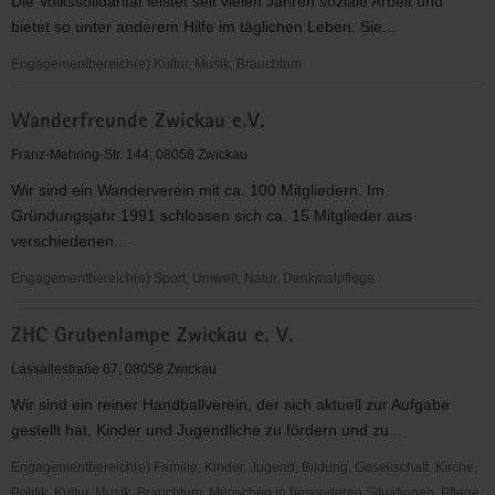
Die Volkssolidarität leistet seit vielen Jahren soziale Arbeit und
bietet so unter anderem Hilfe im täglichen Leben. Sie...
Engagementbereich(e) Kultur, Musik, Brauchtum
Volkssolidarität
Wanderfreunde Zwickau e.V.
Kreisverband
Zwickau
Franz-Mehring-Str. 144, 08058 Zwickau
e.
Wir sind ein Wanderverein mit ca. 100 Mitgliedern. Im
V.
Gründungsjahr 1991 schlossen sich ca. 15 Mitglieder aus
verschiedenen...
Engagementbereich(e) Sport, Umwelt, Natur, Denkmalpflege
Wanderfreunde
ZHC Grubenlampe Zwickau e. V.
Zwickau
e.V.
Lassallestraße 67, 08058 Zwickau
Wir sind ein reiner Handballverein, der sich aktuell zur Aufgabe
gestellt hat, Kinder und Jugendliche zu fördern und zu...
Engagementbereich(e) Familie, Kinder, Jugend, Bildung, Gesellschaft, Kirche,
Politik, Kultur, Musik, Brauchtum, Menschen in besonderen Situationen, Pflege,