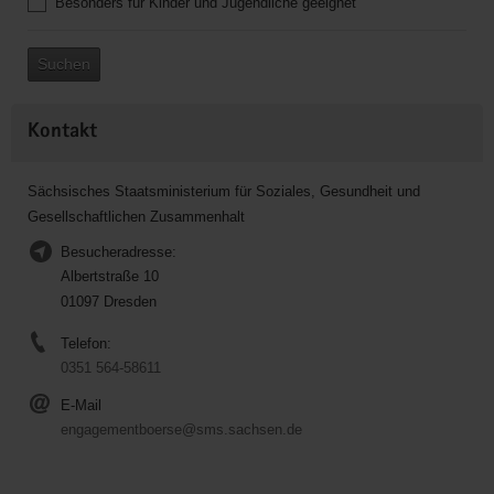
Besonders für Kinder und Jugendliche geeignet
Suchen
Kontakt
Sächsisches Staatsministerium für Soziales, Gesundheit und
Gesellschaftlichen Zusammenhalt
Besucheradresse:
Albertstraße 10
01097 Dresden
Telefon:
0351 564-58611
E-Mail
engagementboerse@sms.sachsen.de