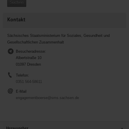
Suchen
Kontakt
Sächsisches Staatsministerium für Soziales, Gesundheit und
Gesellschaftlichen Zusammenhalt
Besucheradresse:
Albertstraße 10
01097 Dresden
Telefon:
0351 564-58611
E-Mail
engagementboerse@sms.sachsen.de
Service
Herausgeber