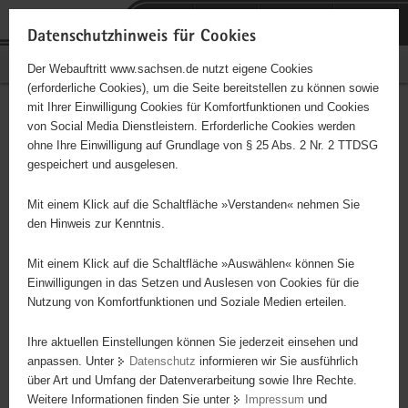
P
Portalübergreifende
o
H
Navigation
Datenschutzhinweis für Cookies
r
a
S
Bürgerschaftliches Engagement
Der Webauftritt www.sachsen.de nutzt eigene Cookies
t
u
e
(erforderliche Cookies), um die Seite bereitstellen zu können sowie
a
p
r
mit Ihrer Einwilligung Cookies für Komfortfunktionen und Cookies
l
t
v
Hauptinhalt
Engagementbörse
von Social Media Dienstleistern. Erforderliche Cookies werden
ü
i
i
ohne Ihre Einwilligung auf Grundlage von § 25 Abs. 2 Nr. 2 TTDSG
b
n
c
gespeichert und ausgelesen.
e
h
e
Ergebnisse auf Karte anzeigen
r
a
Mit einem Klick auf die Schaltfläche »Verstanden« nehmen Sie
g
l
den Hinweis zur Kenntnis.
r
t
Alles
Initiativen
Projekte
e
Mit einem Klick auf die Schaltfläche »Auswählen« können Sie
Nach Alphabet
Nach Postleitzahl
i
Einwilligungen in das Setzen und Auslesen von Cookies für die
Nutzung von Komfortfunktionen und Soziale Medien erteilen.
f
e
Ihre aktuellen Einstellungen können Sie jederzeit einsehen und
675 Suchergebnisse
n
anpassen. Unter
Datenschutz
informieren wir Sie ausführlich
d
über Art und Umfang der Datenverarbeitung sowie Ihre Rechte.
Gesellschaft Historischer Neumarkt Dresden e.V.
e
Weitere Informationen finden Sie unter
Impressum
und
N