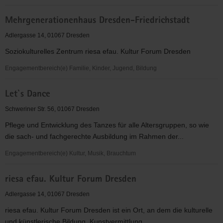
AufeinanderAchten
Mehrgenerationenhaus Dresden-Friedrichstadt
Adlergasse 14, 01067 Dresden
Soziokulturelles Zentrum riesa efau. Kultur Forum Dresden
Engagementbereich(e) Familie, Kinder, Jugend, Bildung
Mehrgenerationenhaus
Let`s Dance
Dresden-
Friedrichstadt
Schweriner Str. 56, 01067 Dresden
Pflege und Entwicklung des Tanzes für alle Altersgruppen, so wie
die sach- und fachgerechte Ausbildung im Rahmen der...
Engagementbereich(e) Kultur, Musik, Brauchtum
Let`s
riesa efau. Kultur Forum Dresden
Dance
Adlergasse 14, 01067 Dresden
riesa efau. Kultur Forum Dresden ist ein Ort, an dem die kulturelle
und künstlerische Bildung, Kunstvermittlung,...