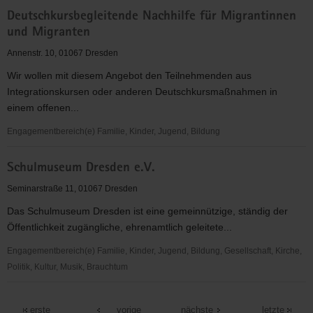
TanzZentrum
Deutschkursbegleitende Nachhilfe für Migrantinnen
Dresden
und Migranten
e.V.
Annenstr. 10, 01067 Dresden
Wir wollen mit diesem Angebot den Teilnehmenden aus
Integrationskursen oder anderen Deutschkursmaßnahmen in
einem offenen...
Engagementbereich(e) Familie, Kinder, Jugend, Bildung
Deutschkursbegleitende
Schulmuseum Dresden e.V.
Nachhilfe
für
Seminarstraße 11, 01067 Dresden
Migrantinnen
Das Schulmuseum Dresden ist eine gemeinnützige, ständig der
und
Öffentlichkeit zugängliche, ehrenamtlich geleitete...
Migranten
Engagementbereich(e) Familie, Kinder, Jugend, Bildung, Gesellschaft, Kirche,
Politik, Kultur, Musik, Brauchtum
Schulmuseum
Dresden
erste
vorige
nächste
letzte