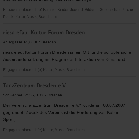
Engagementbereich(e) Familie, Kinder, Jugend, Bildung, Gesellschaft, Kirche,
Politik, Kultur, Musik, Brauchtum
riesa
riesa efau. Kultur Forum Dresden
efau.
Kultur
Adlergasse 14, 01067 Dresden
Forum
riesa efau. Kultur Forum Dresden ist ein Ort für die schöpferische
Dresden
Auseinandersetzung mit Fragen der Interaktion von Kunst und...
Engagementbereich(e) Kultur, Musik, Brauchtum
riesa
TanzZentrum Dresden e.V.
efau.
Kultur
Schweriner Str. 56, 01067 Dresden
Forum
Der Verein „TanzZentrum Dresden e.V.“ wurde am 08.07.2007
Dresden
gegründet. Zweck des Vereins ist die Förderung von Kultur,
Sport,...
Engagementbereich(e) Kultur, Musik, Brauchtum