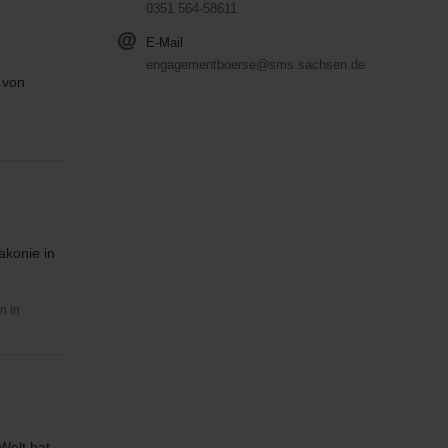
0351 564-58611
E-Mail
engagementboerse@sms.sachsen.de
 von
akonie in
n in
Welt hat