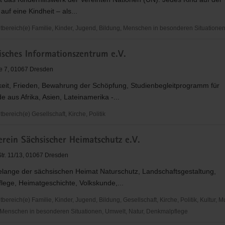
auf eine Kindheit – als...
ereich(e) Familie, Kinder, Jugend, Bildung, Menschen in besonderen Situatione
sches Informationszentrum e.V.
e 7, 01067 Dresden
keit, Frieden, Bewahrung der Schöpfung, Studienbegleitprogramm für
e aus Afrika, Asien, Lateinamerika -...
ereich(e) Gesellschaft, Kirche, Politik
ches
rein Sächsischer Heimatschutz e.V.
onszentrum
Str. 11/13, 01067 Dresden
Belange der sächsischen Heimat Naturschutz, Landschaftsgestaltung,
lege, Heimatgeschichte, Volkskunde,...
reich(e) Familie, Kinder, Jugend, Bildung, Gesellschaft, Kirche, Politik, Kultur, M
Menschen in besonderen Situationen, Umwelt, Natur, Denkmalpflege