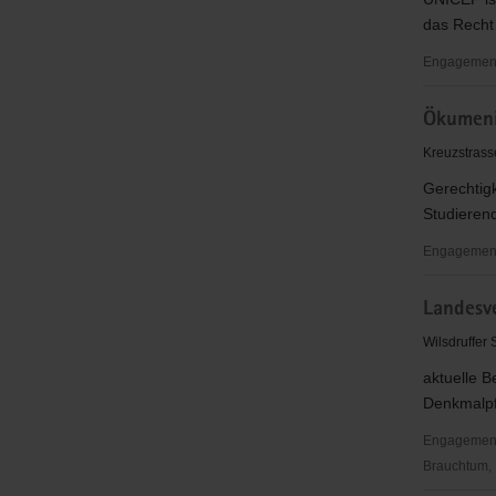
das Recht 
Engagementb
lokales
Ökumeni
UNICEF
Team
Kreuzstrass
Görlitz
Gerechtig
Studierend
Engagementb
Ökumenis
Landesve
Informati
e.V.
Wilsdruffer 
aktuelle 
Denkmalpf
Engagementbe
Brauchtum, 