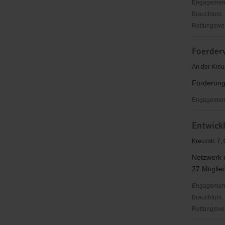
Engagementbe
Brauchtum, 
Rettungswes
Arbeitskre
Foerderv
"Entwicklu
e.
An der Kreu
V.
Förderung
Engagementb
Foerderve
Entwick
Dresdner
Kreuzchor
Kreuzstr. 7
e.
Netzwerk d
V.
27 Mitglie
Engagementbe
Brauchtum, 
Rettungswes
Entwicklun