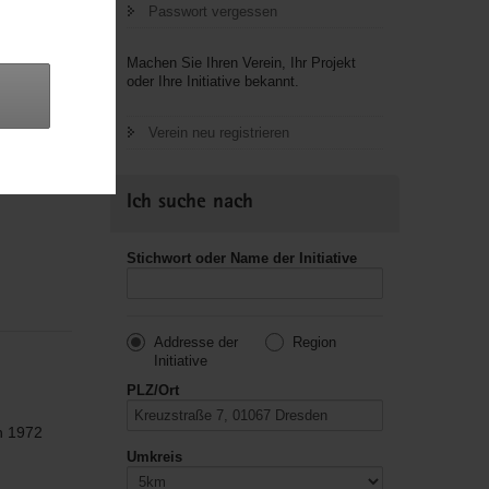
Passwort vergessen
Machen Sie Ihren Verein, Ihr Projekt
oder Ihre Initiative bekannt.
 eine
Verein neu registrieren
Ich suche nach
Stichwort oder Name der Initiative
Addresse der
Region
Initiative
PLZ/Ort
h 1972
Umkreis