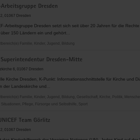
Arbeitsgruppe Dresden
 2, 01067 Dresden
-Arbeitsgruppe Dresden setzt sich seit über 20 Jahren für die Rechte
 über 150 Ländern ein und gehört...
ereich(e) Familie, Kinder, Jugend, Bildung
. Superintendentur Dresden-Mitte
uppe
zkirche 6, 01067 Dresden
lle Kirche Dresden, K-Punkt: Informationsschnittstelle für Kirche und Di
n der Landeskirche und...
ereich(e) Familie, Kinder, Jugend, Bildung, Gesellschaft, Kirche, Politik, Mensche
ituationen, Pflege, Fürsorge und Selbsthilfe, Sport
 UNICEF Team Görlitz
ndentur
 2, 01067 Dresden
 das Kinderhilfswerk der Vereinten Nationen (UN). Jedes Kind auf der 