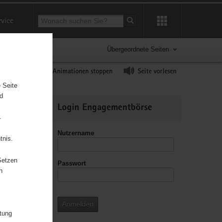
Suchbegriff
rvice
Suche starten
Übergeordnete Seiten
ast erhöhen
Animationen stoppen
Seite vorlesen
 Seite
nd
Weitere
Login Engagementbörse
Informationen
.
Nutzername
tnis.
Setzen
Passwort
leitzahl
n
Anmelden
itung