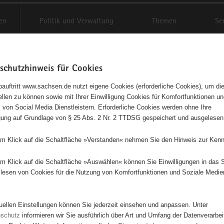
en
Politik und Verwaltung
Themen
Se
schutzhinweis für Cookies
Schriftgröße anpassen
Kontr
auftritt www.sachsen.de nutzt eigene Cookies (erforderliche Cookies), um die
tellen zu können sowie mit Ihrer Einwilligung Cookies für Komfortfunktionen u
t
agementbörse
 von Social Media Dienstleistern. Erforderliche Cookies werden ohne Ihre
igung auf Grundlage von § 25 Abs. 2 Nr. 2 TTDSG gespeichert und ausgelesen
isse auf Karte anzeigen
em Klick auf die Schaltfläche »Verstanden« nehmen Sie den Hinweis zur Kenn
em Klick auf die Schaltfläche »Auswählen« können Sie Einwilligungen in das 
Initiativen
Projekte
Nach Alphabet
Nach Post
lesen von Cookies für die Nutzung von Komfortfunktionen und Soziale Medie
tuellen Einstellungen können Sie jederzeit einsehen und anpassen. Unter
675 Suchergebnisse
nschutz
informieren wir Sie ausführlich über Art und Umfang der Datenverarbe