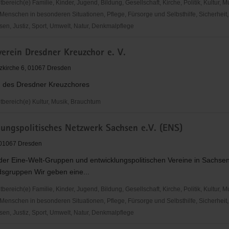
reich(e) Familie, Kinder, Jugend, Bildung, Gesellschaft, Kirche, Politik, Kultur, M
Menschen in besonderen Situationen, Pflege, Fürsorge und Selbsthilfe, Sicherheit,
en, Justiz, Sport, Umwelt, Natur, Denkmalpflege
is
erein Dresdner Kreuzchor e. V.
ngshilfe"
zkirche 6, 01067 Dresden
 des Dresdner Kreuzchores
ereich(e) Kultur, Musik, Brauchtum
rein
lungspolitisches Netzwerk Sachsen e.V. (ENS)
, 01067 Dresden
er Eine-Welt-Gruppen und entwicklungspolitischen Vereine in Sachsen
dsgruppen Wir geben eine...
reich(e) Familie, Kinder, Jugend, Bildung, Gesellschaft, Kirche, Politik, Kultur, M
Menschen in besonderen Situationen, Pflege, Fürsorge und Selbsthilfe, Sicherheit,
en, Justiz, Sport, Umwelt, Natur, Denkmalpflege
gspolitisches