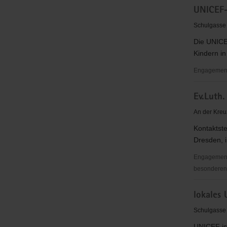
UNICEF-
Netzwerk
Sachsen
Schulgasse
e.V.
Die UNICEF
(ENS)
Kindern in
Engagementb
UNICEF-
Ev.Luth
Arbeitsgr
Dresden
An der Kreu
Kontaktste
Dresden, i
Engagementb
besonderen S
Ev.Luth.
lokales
Superinte
Dresden-
Schulgasse
Mitte
UNICEF ist