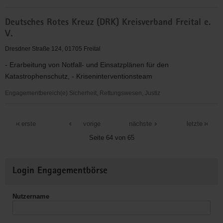
Stadtteilrunde
Deutsches Rotes Kreuz (DRK) Kreisverband Freital e.
Potschappel
V.
e.V.
-
Dresdner Straße 124, 01705 Freital
"Treffpunkt
- Erarbeitung von Notfall- und Einsatzplänen für den
für
Katastrophenschutz, - Kriseninterventionsteam
jedermann"
Engagementbereich(e) Sicherheit, Rettungswesen, Justiz
Deutsches
Rotes
erste
vorige
nächste
letzte
Kreuz
Seite 64 von 65
(DRK)
Kreisverband
Weitere
Freital
Login Engagementbörse
Informationen
e.
V.
Nutzername