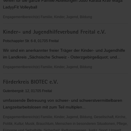
Verein für die ganze Familie Abteilungen Judo Karata Krav Maga
LadyyFit Volleyball
Engagementbereich(e) Familie, Kinder, Jugend, Bildung
Polizeisportverein
Kinder- und Jugendhilfeverbund Freital e.V.
Freital
e.V.
Potschappler Str. 6-8, 01705 Freital
Wir sind ein anerkannter freier Träger der Kinder- und Jugendhilfe
im Landkreis „Sächsische Schweiz - Osterzgebirge&quot; und...
Engagementbereich(e) Familie, Kinder, Jugend, Bildung
Kinder-
Förderkreis BIOTEC e.V.
und
Jugendhilfeverbund
Gutenbergstr. 12, 01705 Freital
Freital
umfassende Betreuung von schwer- und schwerstvermittelbaren
e.V.
Langzeitarbeitslosen mit zum Teil multiplen...
Engagementbereich(e) Familie, Kinder, Jugend, Bildung, Gesellschaft, Kirche,
Politik, Kultur, Musik, Brauchtum, Menschen in besonderen Situationen, Pflege,
Fürsorge und Selbsthilfe, Sicherheit, Rettungswesen, Justiz, Sport, Umwelt,