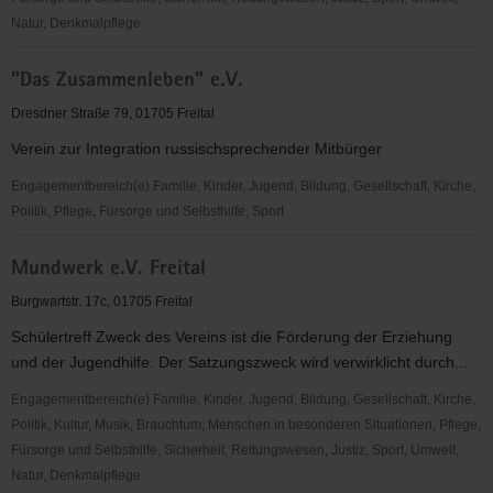
Natur, Denkmalpflege
Förderkreis
"Das Zusammenleben" e.V.
BIOTEC
e.V.
Dresdner Straße 79, 01705 Freital
Verein zur Integration russischsprechender Mitbürger
Engagementbereich(e) Familie, Kinder, Jugend, Bildung, Gesellschaft, Kirche,
Politik, Pflege, Fürsorge und Selbsthilfe, Sport
"Das
Mundwerk e.V. Freital
Zusammenleben"
e.V.
Burgwartstr. 17c, 01705 Freital
Schülertreff Zweck des Vereins ist die Förderung der Erziehung
und der Jugendhilfe. Der Satzungszweck wird verwirklicht durch...
Engagementbereich(e) Familie, Kinder, Jugend, Bildung, Gesellschaft, Kirche,
Politik, Kultur, Musik, Brauchtum, Menschen in besonderen Situationen, Pflege,
Fürsorge und Selbsthilfe, Sicherheit, Rettungswesen, Justiz, Sport, Umwelt,
Natur, Denkmalpflege