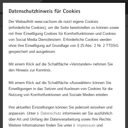
P
Portalübergreifende
o
H
Navigation
Datenschutzhinweis für Cookies
r
a
S
Bürgerschaftliches Engagement
Der Webauftritt www.sachsen.de nutzt eigene Cookies
t
u
e
(erforderliche Cookies), um die Seite bereitstellen zu können sowie
a
p
r
mit Ihrer Einwilligung Cookies für Komfortfunktionen und Cookies
l
t
v
Hauptinhalt
Engagementbörse
von Social Media Dienstleistern. Erforderliche Cookies werden
ü
i
i
ohne Ihre Einwilligung auf Grundlage von § 25 Abs. 2 Nr. 2 TTDSG
b
n
c
gespeichert und ausgelesen.
e
h
e
Ergebnisse auf Karte anzeigen
r
a
Mit einem Klick auf die Schaltfläche »Verstanden« nehmen Sie
g
l
den Hinweis zur Kenntnis.
r
t
Alles
Initiativen
Projekte
e
Mit einem Klick auf die Schaltfläche »Auswählen« können Sie
Nach Alphabet
Nach Postleitzahl
i
Einwilligungen in das Setzen und Auslesen von Cookies für die
Nutzung von Komfortfunktionen und Soziale Medien erteilen.
f
e
Ihre aktuellen Einstellungen können Sie jederzeit einsehen und
642 Suchergebnisse
n
anpassen. Unter
Datenschutz
informieren wir Sie ausführlich
d
über Art und Umfang der Datenverarbeitung sowie Ihre Rechte.
Erinnerung und Begegnung e. V.
e
Weitere Informationen finden Sie unter
Impressum
und
N