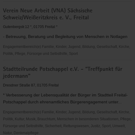
Mundwerk
Verein Neue Arbeit (VNA) Sächsische
e.V.
Schweiz/Weißeritzkreis e. V., Freital
Freital
Gutenbergstr.12 *, 01705 Freital *
- Betreuung, Beratung und Begleitung von Menschen in Notlagen
Engagementbereich(e) Familie, Kinder, Jugend, Bildung, Gesellschaft, Kirche,
Politik, Pflege, Fürsorge und Selbsthilfe, Sport
Verein
Stadtteilrunde Potschappel e.V. - "Treffpunkt für
Neue
jedermann"
Arbeit
(VNA)
Dresdner Straße 87, 01705 Freital
Sächsische
* Verbesserung der Lebensqualität der Bürger im Stadtteil Freital-
Schweiz/Weißeritzkreis
Potschappel durch ehrenamtliches Bürgerengagement unter...
e.
V.,
Engagementbereich(e) Familie, Kinder, Jugend, Bildung, Gesellschaft, Kirche,
Freital
Politik, Kultur, Musik, Brauchtum, Menschen in besonderen Situationen, Pflege,
Fürsorge und Selbsthilfe, Sicherheit, Rettungswesen, Justiz, Sport, Umwelt,
Natur, Denkmalpflege