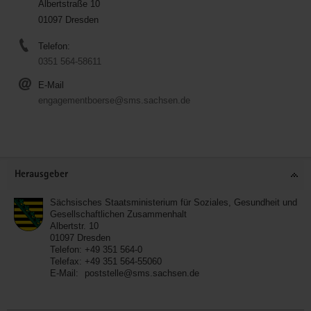
Albertstraße 10
01097 Dresden
Telefon:
0351 564-58611
E-Mail
engagementboerse@sms.sachsen.de
Service
Herausgeber
Sächsisches Staatsministerium für Soziales, Gesundheit und
Gesellschaftlichen Zusammenhalt
Albertstr. 10
01097
Dresden
Telefon:
+49 351 564-0
Telefax:
+49 351 564-55060
E-Mail:
poststelle@sms.sachsen.de