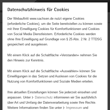
P
Portalübergreifende
o
H
Navigation
Datenschutzhinweis für Cookies
r
a
S
Bürgerschaftliches Engagement
Der Webauftritt www.sachsen.de nutzt eigene Cookies
t
u
e
(erforderliche Cookies), um die Seite bereitstellen zu können sowie
a
p
r
mit Ihrer Einwilligung Cookies für Komfortfunktionen und Cookies
l
t
v
Hauptinhalt
Engagementbörse
von Social Media Dienstleistern. Erforderliche Cookies werden
ü
i
i
ohne Ihre Einwilligung auf Grundlage von § 25 Abs. 2 Nr. 2 TTDSG
b
n
c
gespeichert und ausgelesen.
e
h
e
Ergebnisse auf Karte anzeigen
r
a
Mit einem Klick auf die Schaltfläche »Verstanden« nehmen Sie
g
l
den Hinweis zur Kenntnis.
r
t
Alles
Initiativen
Projekte
e
Mit einem Klick auf die Schaltfläche »Auswählen« können Sie
Nach Alphabet
Nach Postleitzahl
i
Einwilligungen in das Setzen und Auslesen von Cookies für die
Nutzung von Komfortfunktionen und Soziale Medien erteilen.
f
e
Ihre aktuellen Einstellungen können Sie jederzeit einsehen und
642 Suchergebnisse
n
anpassen. Unter
Datenschutz
informieren wir Sie ausführlich
d
über Art und Umfang der Datenverarbeitung sowie Ihre Rechte.
Ökumenische TelefonSeelsorge Dresden
e
Weitere Informationen finden Sie unter
Impressum
und
N