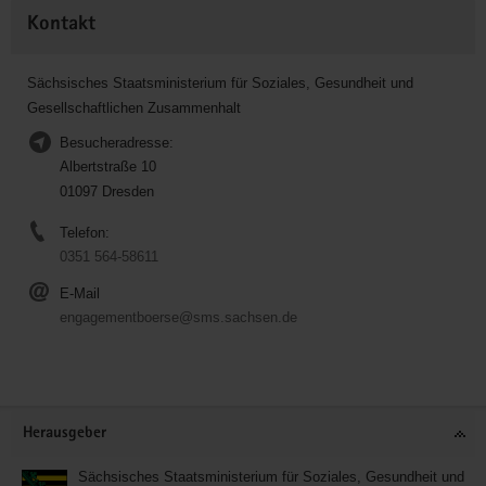
Kontakt
Sächsisches Staatsministerium für Soziales, Gesundheit und
Gesellschaftlichen Zusammenhalt
Besucheradresse:
Albertstraße 10
01097 Dresden
Telefon:
0351 564-58611
E-Mail
engagementboerse@sms.sachsen.de
Service
Herausgeber
Sächsisches Staatsministerium für Soziales, Gesundheit und