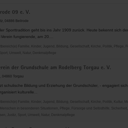
ITIATIVE
rode 09 e. V.
tz, 04886 Beilrode
der Sporttradition geht bis ins Jahr 1909 zurück. Heute bekennt sich der
Verein fungierende, am 20....
reich(e) Familie, Kinder, Jugend, Bildung, Gesellschaft, Kirche, Politik, Pflege, 
 Sport, Umwelt, Natur, Denkmalpflege
erein der Grundschule am Rodelberg Torgau e. V.
, 04860 Torgau
tzt schulische Bildung und Erziehung der Grundschüler, - engagiert sich
rganisiert kulturelle...
reich(e) Familie, Kinder, Jugend, Bildung, Gesellschaft, Kirche, Politik, Kultur, M
Menschen in besonderen Situationen, Pflege, Fürsorge und Selbsthilfe, Sicherheit,
en, Justiz, Sport, Umwelt, Natur, Denkmalpflege
ein