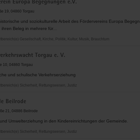
erein Europa Begegnungen e.V.
le
ße 19, 04860 Torgau
historische und soziokulturelle Arbeit des Fördervereins Europa Begeg
n ihren Beleg in mehrere für...
reich(e) Gesellschaft, Kirche, Politik, Kultur, Musik, Brauchtum
ein
verkehrswacht Torgau e. V.
gen
e 10, 04860 Torgau
sche und schulische Verkehrserziehung
ereich(e) Sicherheit, Rettungswesen, Justiz
rkehrswacht
e Beilrode
ße 21, 04886 Beilrode
 und Umwelterziehung in den Kindereinrichtungen der Gemeinde.
ereich(e) Sicherheit, Rettungswesen, Justiz