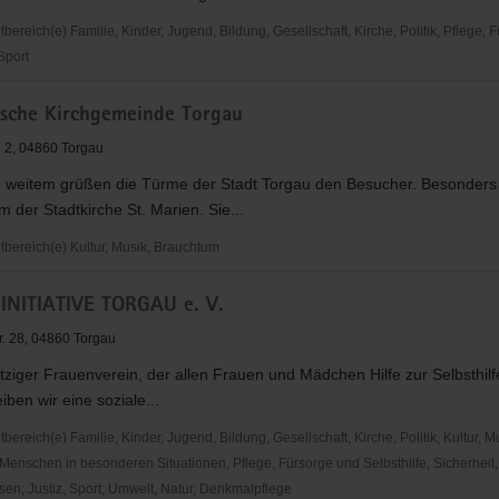
reich(e) Familie, Kinder, Jugend, Bildung, Gesellschaft, Kirche, Politik, Pflege, 
 Sport
che
ische Kirchgemeinde Torgau
 2, 04860 Torgau
is
 weitem grüßen die Türme der Stadt Torgau den Besucher. Besonders
rm der Stadtkirche St. Marien. Sie...
ereich(e) Kultur, Musik, Brauchtum
che
NITIATIVE TORGAU e. V.
inde
r. 28, 04860 Torgau
iger Frauenverein, der allen Frauen und Mädchen Hilfe zur Selbsthilfe 
iben wir eine soziale...
reich(e) Familie, Kinder, Jugend, Bildung, Gesellschaft, Kirche, Politik, Kultur, M
Menschen in besonderen Situationen, Pflege, Fürsorge und Selbsthilfe, Sicherheit,
en, Justiz, Sport, Umwelt, Natur, Denkmalpflege