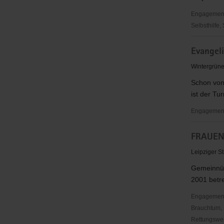
Arzberg
Engagementbe
Selbsthilfe,
Evangelis
Evangel
Jugend
im
Wintergrüne
Kirchenkre
Schon von
Torgau-
ist der Tu
Delitzsch
Engagementb
Evangelis
FRAUENI
Kirchgeme
Torgau
Leipziger St
Gemeinnütz
2001 betre
Engagementbe
Brauchtum, 
Rettungswes