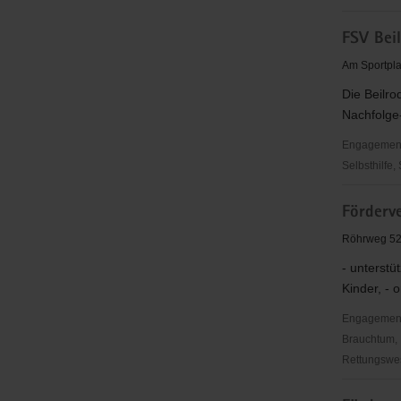
FRAUENIN
FSV Beil
TORGAU
e.
Am Sportpla
V.
Die Beilro
Nachfolge-
Engagementbe
Selbsthilfe,
FSV
Förderv
Beilrode
09
Röhrweg 52
e.
- unterstü
V.
Kinder, - o
Engagementbe
Brauchtum, 
Rettungswes
Förderver