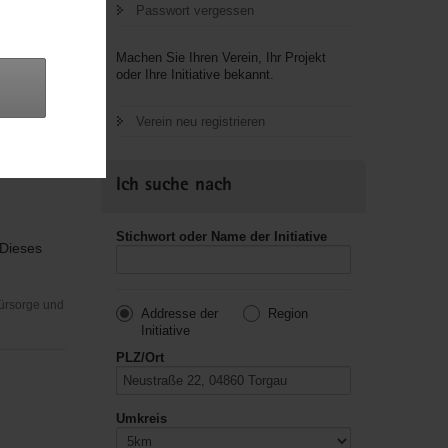
Passwort vergessen
Machen Sie Ihren Verein, Ihr Projekt
oder Ihre Initiative bekannt.
Fürsorge und
Verein neu registrieren
Ich suche nach
Stichwort oder Name der Initiative
 Dieses
Fürsorge und
Addresse der
Region
Initiative
PLZ/Ort
Umkreis