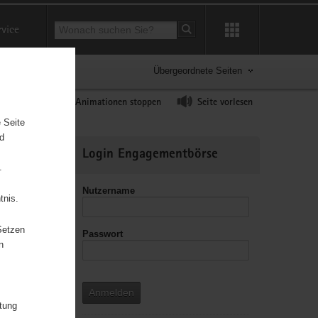
Suchbegriff
rvice
Suche starten
Übergeordnete Seiten
ast erhöhen
Animationen stoppen
Seite vorlesen
 Seite
nd
Weitere
Login Engagementbörse
Informationen
.
Nutzername
tnis.
Setzen
Passwort
leitzahl
n
Anmelden
itung