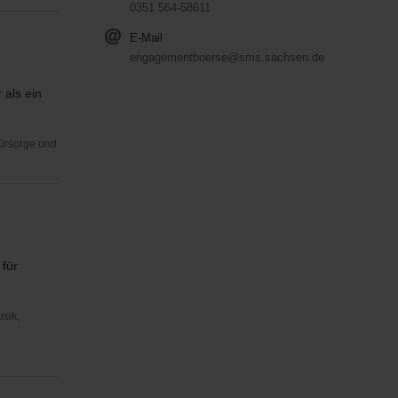
0351 564-58611
E-Mail
engagementboerse@sms.sachsen.de
 als ein
Fürsorge und
 für
usik,