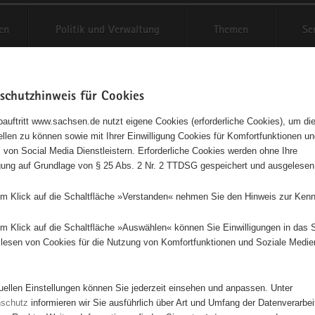
en
Politik und Verwaltung
Themen
Se
schutzhinweis für Cookies
Schriftgröße anpassen
Kontr
auftritt www.sachsen.de nutzt eigene Cookies (erforderliche Cookies), um die
tellen zu können sowie mit Ihrer Einwilligung Cookies für Komfortfunktionen u
t
agementbörse
 von Social Media Dienstleistern. Erforderliche Cookies werden ohne Ihre
igung auf Grundlage von § 25 Abs. 2 Nr. 2 TTDSG gespeichert und ausgelesen
isse auf Karte anzeigen
em Klick auf die Schaltfläche »Verstanden« nehmen Sie den Hinweis zur Kenn
em Klick auf die Schaltfläche »Auswählen« können Sie Einwilligungen in das 
Initiativen
Projekte
Nach Alphabet
Nach Post
lesen von Cookies für die Nutzung von Komfortfunktionen und Soziale Medie
tuellen Einstellungen können Sie jederzeit einsehen und anpassen. Unter
65 Suchergebnisse
nschutz
informieren wir Sie ausführlich über Art und Umfang der Datenverarbe