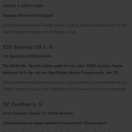
e.V.
Schulstr. 3, 04860 Süptitz
im
Soziale Arbeit im Kirchspiel
ADAC
Engagementbereich(e) Familie, Kinder, Jugend, Bildung, Gesellschaft, Kirche,
Politik, Pflege, Fürsorge und Selbsthilfe, Sport
Ev.
FSV Beilrode 09 e. V.
Kirchspiel
Zinna-
Am Sportplatz, 04886 Beilrode
Welsau
Die Beilroder Sporttradition geht bis ins Jahr 1909 zurück. Heute
bekennt sich der als ein Nachfolge-Verein fungierende, am 20....
Engagementbereich(e) Familie, Kinder, Jugend, Bildung, Gesellschaft, Kirche,
Politik, Pflege, Fürsorge und Selbsthilfe, Sport, Umwelt, Natur, Denkmalpflege
FSV
SV Zwethau e. V.
Beilrode
09
Ernst Thälmann Straße 112, 04886 Beilrode
e.
Gewährleistung eines stabilen Angebots im Breitensport
V.