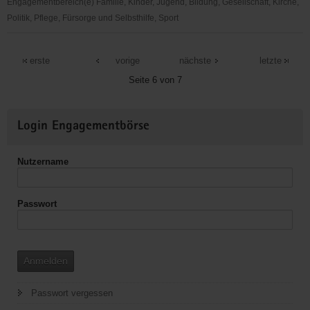
Engagementbereich(e) Familie, Kinder, Jugend, Bildung, Gesellschaft, Kirche,
Politik, Pflege, Fürsorge und Selbsthilfe, Sport
SV
Zwethau
erste
vorige
nächste
letzte
e.
Seite 6 von 7
V.
Weitere
Login Engagementbörse
Informationen
Nutzername
Passwort
Anmelden
Passwort vergessen