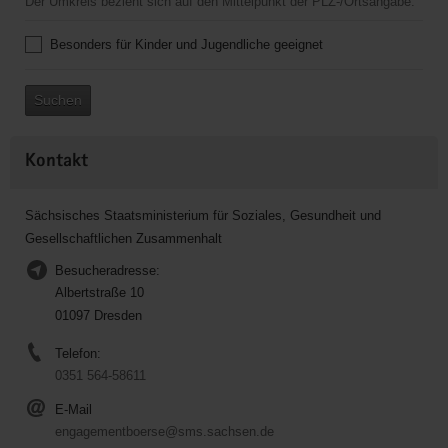
Der Umkreis bezieht sich auf den Mittelpunkt der PLZ-/Ortsangabe.
Besonders für Kinder und Jugendliche geeignet
Suchen
Kontakt
Sächsisches Staatsministerium für Soziales, Gesundheit und
Gesellschaftlichen Zusammenhalt
Besucheradresse:
Albertstraße 10
01097 Dresden
Telefon:
0351 564-58611
E-Mail
engagementboerse@sms.sachsen.de