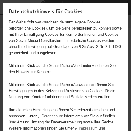
P
Portalübergreifende
o
H
Navigation
Datenschutzhinweis für Cookies
r
a
S
Bürgerschaftliches Engagement
Der Webauftritt www.sachsen.de nutzt eigene Cookies
t
u
e
(erforderliche Cookies), um die Seite bereitstellen zu können sowie
a
p
r
mit Ihrer Einwilligung Cookies für Komfortfunktionen und Cookies
l
t
v
Hauptinhalt
Engagementbörse
von Social Media Dienstleistern. Erforderliche Cookies werden
ü
i
i
ohne Ihre Einwilligung auf Grundlage von § 25 Abs. 2 Nr. 2 TTDSG
b
n
c
gespeichert und ausgelesen.
e
h
e
Ergebnisse auf Karte anzeigen
r
a
Mit einem Klick auf die Schaltfläche »Verstanden« nehmen Sie
g
l
den Hinweis zur Kenntnis.
r
t
Alles
Initiativen
Projekte
e
Mit einem Klick auf die Schaltfläche »Auswählen« können Sie
Nach Alphabet
Nach Postleitzahl
i
Einwilligungen in das Setzen und Auslesen von Cookies für die
Nutzung von Komfortfunktionen und Soziale Medien erteilen.
f
e
Ihre aktuellen Einstellungen können Sie jederzeit einsehen und
65 Suchergebnisse
n
anpassen. Unter
Datenschutz
informieren wir Sie ausführlich
d
über Art und Umfang der Datenverarbeitung sowie Ihre Rechte.
NEUE HEIMAT TORGAU e. V.
e
Weitere Informationen finden Sie unter
Impressum
und
N