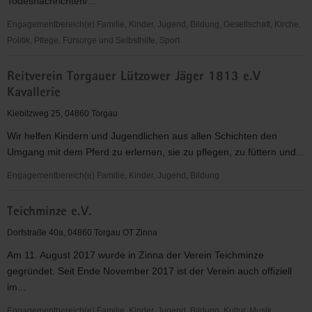
Todesnachrichten/...
Engagementbereich(e) Familie, Kinder, Jugend, Bildung, Gesellschaft, Kirche,
Politik, Pflege, Fürsorge und Selbsthilfe, Sport
Seelsorge
Reitverein Torgauer Lützower Jäger 1813 e.V
in
Kavallerie
Notfällen(SIN)
Torgau-
Kiebitzweg 25, 04860 Torgau
Oschatz.eV.
Wir helfen Kindern und Jugendlichen aus allen Schichten den
Umgang mit dem Pferd zu erlernen, sie zu pflegen, zu füttern und...
Engagementbereich(e) Familie, Kinder, Jugend, Bildung
Reitverein
Teichminze e.V.
Torgauer
Lützower
Dorfstraße 40a, 04860 Torgau OT Zinna
Jäger
Am 11. August 2017 wurde in Zinna der Verein Teichminze
1813
gegründet. Seit Ende November 2017 ist der Verein auch offiziell
e.V
im...
Kavallerie
Engagementbereich(e) Familie, Kinder, Jugend, Bildung, Kultur, Musik,