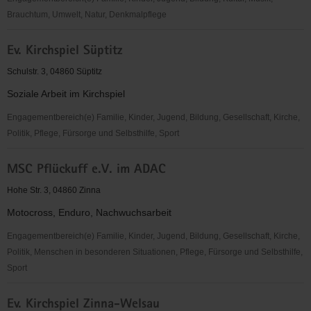
Brauchtum, Umwelt, Natur, Denkmalpflege
Teichminze
Ev. Kirchspiel Süptitz
e.V.
Schulstr. 3, 04860 Süptitz
Soziale Arbeit im Kirchspiel
Engagementbereich(e) Familie, Kinder, Jugend, Bildung, Gesellschaft, Kirche,
Politik, Pflege, Fürsorge und Selbsthilfe, Sport
Ev.
MSC Pflückuff e.V. im ADAC
Kirchspiel
Süptitz
Hohe Str. 3, 04860 Zinna
Motocross, Enduro, Nachwuchsarbeit
Engagementbereich(e) Familie, Kinder, Jugend, Bildung, Gesellschaft, Kirche,
Politik, Menschen in besonderen Situationen, Pflege, Fürsorge und Selbsthilfe,
Sport
MSC
Ev. Kirchspiel Zinna-Welsau
Pflückuff