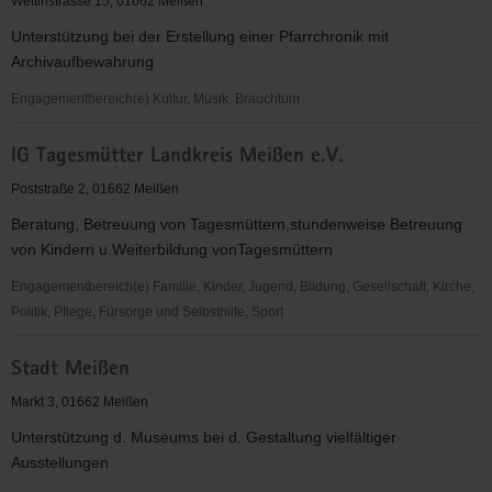
Wettinstrasse 15, 01662 Meißen
Unterstützung bei der Erstellung einer Pfarrchronik mit
Archivaufbewahrung
Engagementbereich(e) Kultur, Musik, Brauchtum
Kath.
IG Tagesmütter Landkreis Meißen e.V.
Pfarrei
St.
Poststraße 2, 01662 Meißen
Benno
Beratung, Betreuung von Tagesmüttern,stundenweise Betreuung
Meißen
von Kindern u.Weiterbildung vonTagesmüttern
Engagementbereich(e) Familie, Kinder, Jugend, Bildung, Gesellschaft, Kirche,
Politik, Pflege, Fürsorge und Selbsthilfe, Sport
IG
Stadt Meißen
Tagesmütter
Landkreis
Markt 3, 01662 Meißen
Meißen
Unterstützung d. Museums bei d. Gestaltung vielfältiger
e.V.
Ausstellungen