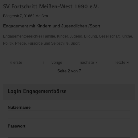
SV
SV Fortschritt Meißen-West 1990 e.V.
Fortschritt
Meißen-
Böttgerstr.7, 01662 Meißen
West
Engagement mit Kindern und Jugendlichen /Sport
1990
e.
Engagementbereich(e) Familie, Kinder, Jugend, Bildung, Gesellschaft, Kirche,
V.
Politik, Pflege, Fürsorge und Selbsthilfe, Sport
SV
Fortschritt
erste
vorige
nächste
letzte
Meißen-
Seite 2 von 7
West
1990
Weitere
e.V.
Login Engagementbörse
Informationen
Nutzername
Passwort