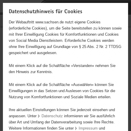
P
Portalübergreifende
o
H
Navigation
Datenschutzhinweis für Cookies
r
a
S
Bürgerschaftliches Engagement
Der Webauftritt www.sachsen.de nutzt eigene Cookies
t
u
e
(erforderliche Cookies), um die Seite bereitstellen zu können sowie
a
p
r
mit Ihrer Einwilligung Cookies für Komfortfunktionen und Cookies
l
t
v
Hauptinhalt
Engagementbörse
von Social Media Dienstleistern. Erforderliche Cookies werden
ü
i
i
ohne Ihre Einwilligung auf Grundlage von § 25 Abs. 2 Nr. 2 TTDSG
b
n
c
gespeichert und ausgelesen.
e
h
e
Ergebnisse auf Karte anzeigen
r
a
Mit einem Klick auf die Schaltfläche »Verstanden« nehmen Sie
g
l
den Hinweis zur Kenntnis.
r
t
Alles
Initiativen
Projekte
e
Mit einem Klick auf die Schaltfläche »Auswählen« können Sie
Nach Alphabet
Nach Postleitzahl
i
Einwilligungen in das Setzen und Auslesen von Cookies für die
Nutzung von Komfortfunktionen und Soziale Medien erteilen.
f
e
Ihre aktuellen Einstellungen können Sie jederzeit einsehen und
63 Suchergebnisse
n
anpassen. Unter
Datenschutz
informieren wir Sie ausführlich
d
über Art und Umfang der Datenverarbeitung sowie Ihre Rechte.
Meißner Hahnemannzentrum e.V.
e
Weitere Informationen finden Sie unter
Impressum
und
N