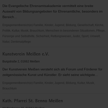
St.
Die Evangelische Ehrenamtsakademie vermittelt eine breite
Afra
Auswahl von Bildungsangeboten für Ehrenamtliche, besonders im
Meißen
Bereich...
Engagementbereich(e) Familie, Kinder, Jugend, Bildung, Gesellschaft, Kirche,
Politik, Kultur, Musik, Brauchtum, Menschen in besonderen Situationen, Pflege,
Fürsorge und Selbsthilfe, Sicherheit, Rettungswesen, Justiz, Sport, Umwelt,
Natur, Denkmalpflege
Evangelische
Kunstverein Meißen e.V.
Ehrenamtsakademie
Burgstraße 2, 01662 Meißen
Der Kunstverein Meißen versteht sich als Forum und Förderer für
zeitgenössische Kunst und Künstler. Er sieht seine wichtigste...
Engagementbereich(e) Familie, Kinder, Jugend, Bildung, Kultur, Musik,
Brauchtum
Kunstverein
Kath. Pfarrei St. Benno Meißen
Meißen
e.V.