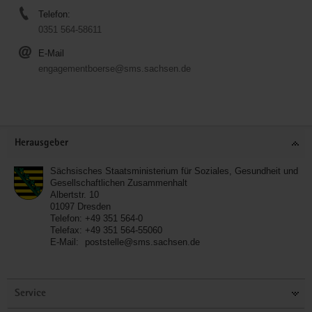
Telefon:
0351 564-58611
E-Mail
engagementboerse@sms.sachsen.de
Service
Herausgeber
Sächsisches Staatsministerium für Soziales, Gesundheit und
Gesellschaftlichen Zusammenhalt
Albertstr. 10
01097
Dresden
Telefon:
+49 351 564-0
Telefax:
+49 351 564-55060
E-Mail:
poststelle@sms.sachsen.de
Service