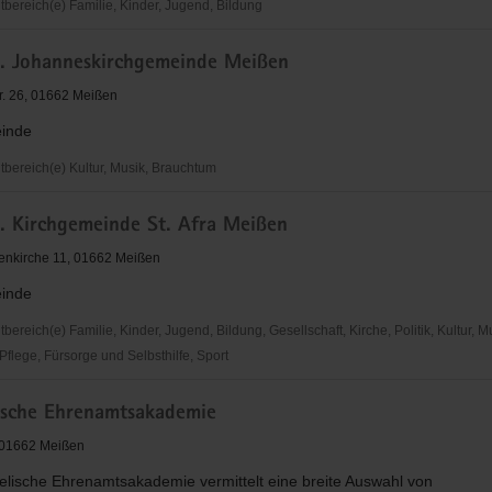
ereich(e) Familie, Kinder, Jugend, Bildung
h. Johanneskirchgemeinde Meißen
r. 26, 01662 Meißen
inde
ereich(e) Kultur, Musik, Brauchtum
h. Kirchgemeinde St. Afra Meißen
irchgemeinde
enkirche 11, 01662 Meißen
inde
reich(e) Familie, Kinder, Jugend, Bildung, Gesellschaft, Kirche, Politik, Kultur, M
flege, Fürsorge und Selbsthilfe, Sport
ische Ehrenamtsakademie
inde
, 01662 Meißen
elische Ehrenamtsakademie vermittelt eine breite Auswahl von