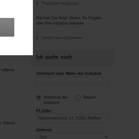
Passwort vergessen
Machen Sie Ihren Verein, Ihr Projekt
oder Ihre Initiative bekannt.
Verein neu registrieren
Ich suche nach
 offene
Stichwort oder Name der Initiative
Addresse der
Region
Initiative
PLZ/Ort
. Eltern
Umkreis