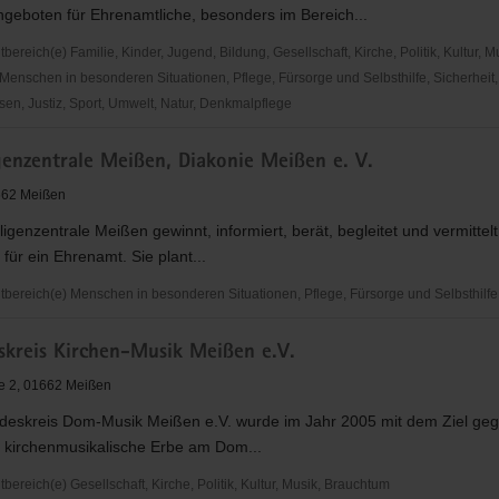
geboten für Ehrenamtliche, besonders im Bereich...
reich(e) Familie, Kinder, Jugend, Bildung, Gesellschaft, Kirche, Politik, Kultur, M
Menschen in besonderen Situationen, Pflege, Fürsorge und Selbsthilfe, Sicherheit,
en, Justiz, Sport, Umwelt, Natur, Denkmalpflege
che
genzentrale Meißen, Diakonie Meißen e. V.
sakademie
662 Meißen
lligenzentrale Meißen gewinnt, informiert, berät, begleitet und vermittelt
ür ein Ehrenamt. Sie plant...
ereich(e) Menschen in besonderen Situationen, Pflege, Fürsorge und Selbsthilfe
nzentrale
skreis Kirchen-Musik Meißen e.V.
e 2, 01662 Meißen
deskreis Dom-Musik Meißen e.V. wurde im Jahr 2005 mit dem Ziel geg
e kirchenmusikalische Erbe am Dom...
reich(e) Gesellschaft, Kirche, Politik, Kultur, Musik, Brauchtum