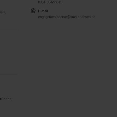
0351 564-58611
E-Mail
usik,
engagementboerse@sms.sachsen.de
ründet,