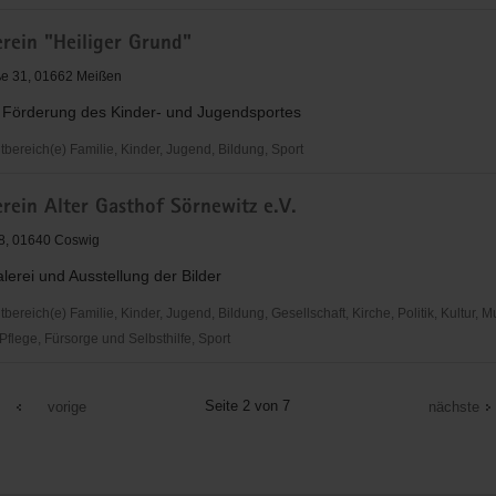
reis
rein "Heiliger Grund"
ße 31, 01662 Meißen
r Förderung des Kinder- und Jugendsportes
ereich(e) Familie, Kinder, Jugend, Bildung, Sport
ein
rein Alter Gasthof Sörnewitz e.V.
8, 01640 Coswig
alerei und Ausstellung der Bilder
reich(e) Familie, Kinder, Jugend, Bildung, Gesellschaft, Kirche, Politik, Kultur, M
flege, Fürsorge und Selbsthilfe, Sport
ein
Seite 2 von 7
vorige
nächste