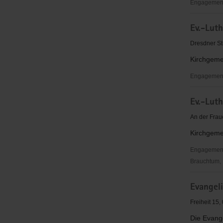
Meißen
Engagementb
Eltern
Ev.-Lut
Aktuell
e.V.
Dresdner St
Kirchgeme
Engagementb
Ev.-
Ev.-Lut
Luth.
Johannesk
An der Frau
Meißen
Kirchgeme
Engagementbe
Brauchtum, P
Ev.-
Evangel
Luth.
Kirchgeme
Freiheit 15
St.
Die Evang
Afra