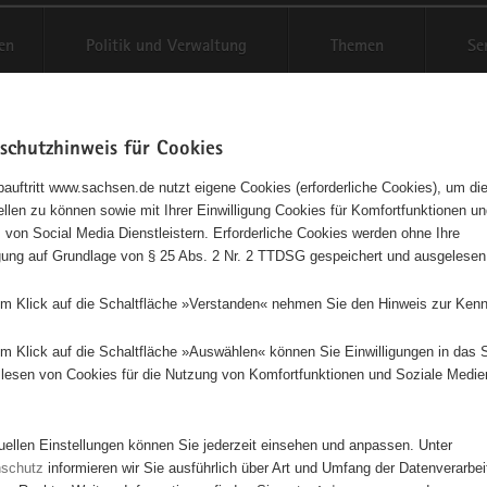
en
Politik und Verwaltung
Themen
Se
schutzhinweis für Cookies
Schriftgröße anpassen
Kontr
auftritt www.sachsen.de nutzt eigene Cookies (erforderliche Cookies), um die
tellen zu können sowie mit Ihrer Einwilligung Cookies für Komfortfunktionen u
t
agementbörse
 von Social Media Dienstleistern. Erforderliche Cookies werden ohne Ihre
igung auf Grundlage von § 25 Abs. 2 Nr. 2 TTDSG gespeichert und ausgelesen
isse auf Karte anzeigen
em Klick auf die Schaltfläche »Verstanden« nehmen Sie den Hinweis zur Kenn
em Klick auf die Schaltfläche »Auswählen« können Sie Einwilligungen in das 
Initiativen
Projekte
Nach Alphabet
Nach Post
lesen von Cookies für die Nutzung von Komfortfunktionen und Soziale Medie
tuellen Einstellungen können Sie jederzeit einsehen und anpassen. Unter
63 Suchergebnisse
nschutz
informieren wir Sie ausführlich über Art und Umfang der Datenverarbe