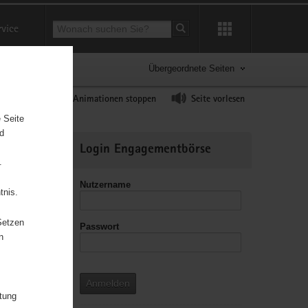
Suchbegriff
rvice
Suche starten
Übergeordnete Seiten
ast erhöhen
Animationen stoppen
Seite vorlesen
 Seite
nd
Weitere
Login Engagementbörse
Informationen
.
Nutzername
tnis.
Setzen
Passwort
leitzahl
n
Anmelden
itung