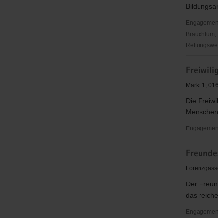
Bildungsan
Meißen
Engagementbe
Brauchtum, 
Rettungswes
Evangelis
Freiwili
Ehrenamt
Markt 1, 01
Die Freiwi
Menschen f
Engagementb
Freiwilige
Freunde
Meißen,
Diakonie
Lorenzgass
Meißen
Der Freun
e.
das reich
V.
Engagementbe