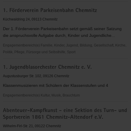
1.
1. Förderverein Parkeisenbahn Chemnitz
FFC
Chemnitz
Küchwaldring 24, 09113 Chemnitz
e.V.
Der 1. Förderverein Parkeisenbahn setzt gemäß seiner Satzung
die anspruchsvolle Aufgabe durch, Kinder und Jugendliche...
Engagementbereich(e) Familie, Kinder, Jugend, Bildung, Gesellschaft, Kirche,
Politik, Pflege, Fürsorge und Selbsthilfe, Sport
1.
1. Jugendblasorchester Chemnitz e. V.
Förderverein
Parkeisenbahn
Augustusburger Str. 102, 09126 Chemnitz
Chemnitz
Klassenmusizieren mit Schülern der Klassenstufen und 4
Engagementbereich(e) Kultur, Musik, Brauchtum
1.
Abenteuer-Kampfkunst - eine Sektion des Turn- und
Jugendblasorchester
Sportverein 1861 Chemnitz-Altendorf e.V.
Chemnitz
e.
Wilhelm-Firl-Str. 21, 09122 Chemnitz