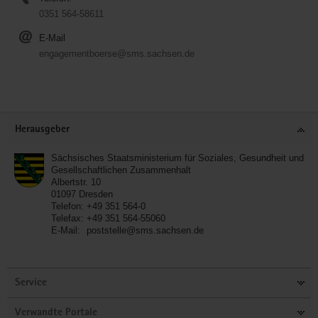
0351 564-58611
E-Mail
engagementboerse@sms.sachsen.de
Service
Herausgeber
Sächsisches Staatsministerium für Soziales, Gesundheit und
Gesellschaftlichen Zusammenhalt
Albertstr. 10
01097
Dresden
Telefon:
+49 351 564-0
Telefax:
+49 351 564-55060
E-Mail:
poststelle@sms.sachsen.de
Service
Verwandte Portale