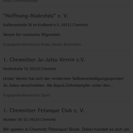
Natur, Denkmalpflege
"Entschieden
"Hoffnung-Nadeshda" e. V.
für
Christus"
Kaßbergstraße 36 im Kraftwerk e.V., 09112 Chemnitz
(EC)
Verein für russische Migranten.
Kinder-
&
Engagementbereich(e) Kultur, Musik, Brauchtum
Jugendarbeit
"Hoffnung-
Chemnitz
1. Chemnitzer Ju-Jutsu Verein e.V.
Nadeshda"
Lutherplatz
e.
Neefestraße 76, 09119 Chemnitz
V.
Unser Verein hat sich der modernen Selbstverteidigungssportart
Ju-Jutsu verschrieben. Als &quot;Zehnkämpfer unter den...
Engagementbereich(e) Sport
1.
1. Chemnitzer Petanque Club e. V.
Chemnitzer
Ju-
Irkutsker Str. 53, 09119 Chemnitz
Jutsu
Wir spielen in Chemnitz Pétanque/ Boule. Dabei handelt es sich um
Verein