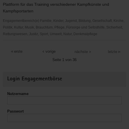
V.
Plattform für das Training verschiedener Kampfkünste und
Kampfsportarten
Engagementbereich(e) Familie, Kinder, Jugend, Bildung, Gesellschaft, Kirche,
Politik, Kultur, Musik, Brauchtum, Pflege, Fürsorge und Selbsthilfe, Sicherheit,
Rettungswesen, Justiz, Sport, Umwelt, Natur, Denkmalpflege
Abenteuer-
Kampfkunst
erste
vorige
nächste
letzte
-
Seite 1 von 36
eine
Sektion
Weitere
des
Login Engagementbörse
Informationen
Turn-
und
Nutzername
Sportverein
1861
Chemnitz-
Passwort
Altendorf
e.V.