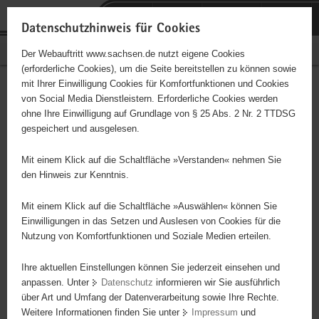
P
Portalübergreifende
o
H
Navigation
Datenschutzhinweis für Cookies
r
a
S
Bürgerschaftliches Engagement
Der Webauftritt www.sachsen.de nutzt eigene Cookies
t
u
e
(erforderliche Cookies), um die Seite bereitstellen zu können sowie
a
p
r
mit Ihrer Einwilligung Cookies für Komfortfunktionen und Cookies
l
t
v
Hauptinhalt
Engagementbörse
von Social Media Dienstleistern. Erforderliche Cookies werden
ü
i
i
ohne Ihre Einwilligung auf Grundlage von § 25 Abs. 2 Nr. 2 TTDSG
b
n
c
gespeichert und ausgelesen.
e
h
e
Ergebnisse auf Karte anzeigen
r
a
Mit einem Klick auf die Schaltfläche »Verstanden« nehmen Sie
g
l
den Hinweis zur Kenntnis.
r
t
Alles
Initiativen
Projekte
e
Mit einem Klick auf die Schaltfläche »Auswählen« können Sie
Nach Alphabet
Nach Postleitzahl
i
Einwilligungen in das Setzen und Auslesen von Cookies für die
Nutzung von Komfortfunktionen und Soziale Medien erteilen.
f
e
Ihre aktuellen Einstellungen können Sie jederzeit einsehen und
359 Suchergebnisse
n
anpassen. Unter
Datenschutz
informieren wir Sie ausführlich
d
über Art und Umfang der Datenverarbeitung sowie Ihre Rechte.
"Entschieden für Christus" (EC) Kinder- &
e
Weitere Informationen finden Sie unter
Impressum
und
N