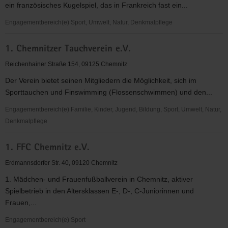
ein französisches Kugelspiel, das in Frankreich fast ein...
e.V.
Engagementbereich(e) Sport, Umwelt, Natur, Denkmalpflege
1.
1. Chemnitzer Tauchverein e.V.
Chemnitzer
Petanque
Reichenhainer Straße 154, 09125 Chemnitz
Club
Der Verein bietet seinen Mitgliedern die Möglichkeit, sich im
e.
Sporttauchen und Finswimming (Flossenschwimmen) und den...
V.
Engagementbereich(e) Familie, Kinder, Jugend, Bildung, Sport, Umwelt, Natur,
Denkmalpflege
1.
1. FFC Chemnitz e.V.
Chemnitzer
Tauchverein
Erdmannsdorfer Str. 40, 09120 Chemnitz
e.V.
1. Mädchen- und Frauenfußballverein in Chemnitz, aktiver
Spielbetrieb in den Altersklassen E-, D-, C-Juniorinnen und
Frauen,...
Engagementbereich(e) Sport