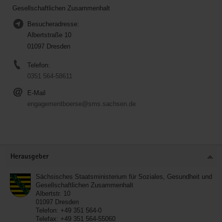
Gesellschaftlichen Zusammenhalt
Besucheradresse:
Albertstraße 10
01097 Dresden
Telefon:
0351 564-58611
E-Mail
engagementboerse@sms.sachsen.de
Service
Herausgeber
Sächsisches Staatsministerium für Soziales, Gesundheit und
Gesellschaftlichen Zusammenhalt
Albertstr. 10
01097
Dresden
Telefon:
+49 351 564-0
Telefax:
+49 351 564-55060