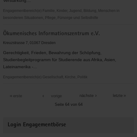
Verstärkung....
Engagementbereich(e) Familie, Kinder, Jugend, Bildung, Menschen in
besonderen Situationen, Pflege, Fürsorge und Selbsthilfe
Ökumenische
Ökumenisches Informationszentrum e.V.
TelefonSeelsorge
Dresden
Kreuzstrasse 7, 01067 Dresden
Gerechtigkeit, Frieden, Bewahrung der Schöpfung,
Studienbegleitprogramm für Studierende aus Afrika, Asien,
Lateinamerika -...
Engagementbereich(e) Gesellschaft, Kirche, Politik
Ökumenisches
Informationszentrum
nächste
letzte
erste
vorige
e.V.
Seite 64 von 64
Weitere
Login Engagementbörse
Informationen