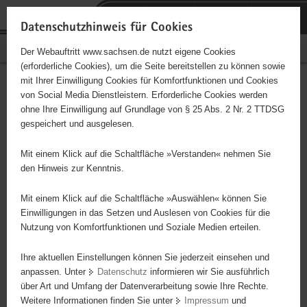
P
Portalübergreifende
o
H
Navigation
Datenschutzhinweis für Cookies
r
a
S
Bürgerschaftliches Engagement
Der Webauftritt www.sachsen.de nutzt eigene Cookies
t
u
e
(erforderliche Cookies), um die Seite bereitstellen zu können sowie
a
p
r
mit Ihrer Einwilligung Cookies für Komfortfunktionen und Cookies
l
t
v
Hauptinhalt
Engagementbörse
von Social Media Dienstleistern. Erforderliche Cookies werden
ü
i
i
ohne Ihre Einwilligung auf Grundlage von § 25 Abs. 2 Nr. 2 TTDSG
b
n
c
gespeichert und ausgelesen.
e
h
e
Ergebnisse auf Karte anzeigen
r
a
Mit einem Klick auf die Schaltfläche »Verstanden« nehmen Sie
g
l
den Hinweis zur Kenntnis.
r
t
Alles
Initiativen
Projekte
e
Mit einem Klick auf die Schaltfläche »Auswählen« können Sie
Nach Alphabet
Nach Postleitzahl
i
Einwilligungen in das Setzen und Auslesen von Cookies für die
Nutzung von Komfortfunktionen und Soziale Medien erteilen.
f
e
Ihre aktuellen Einstellungen können Sie jederzeit einsehen und
634 Suchergebnisse
n
anpassen. Unter
Datenschutz
informieren wir Sie ausführlich
d
über Art und Umfang der Datenverarbeitung sowie Ihre Rechte.
Ökumenische Seniorenhilfe Dresden e. V.
e
Weitere Informationen finden Sie unter
Impressum
und
N