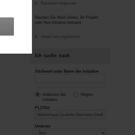
Passwort vergessen
letzte
Machen Sie Ihren Verein, Ihr Projekt
oder Ihre Initiative bekannt.
Verein neu registrieren
Ich suche nach
Stichwort oder Name der Initiative
Addresse der
Region
Initiative
PLZ/Ort
Umkreis