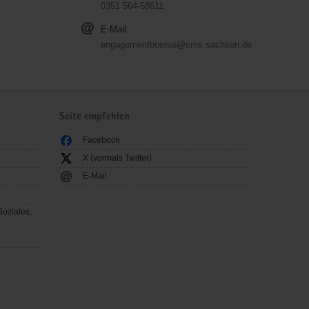
0351 564-58611
E-Mail
engagementboerse@sms.sachsen.de
Seite empfehlen
Facebook
X (vormals Twitter)
E-Mail
Soziales,