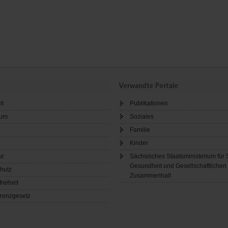
Verwandte Portale
ht
Publikationen
sum
Soziales
Familie
Kinder
ur
Sächsisches Staatsministerium für 
Gesundheit und Gesellschaftlichen
hutz
Zusammenhalt
freiheit
renzgesetz