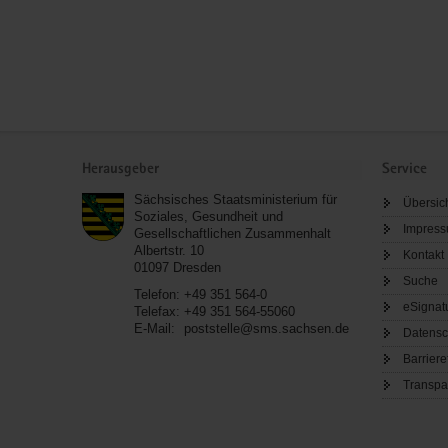
Service
Herausgeber
Service
Sächsisches Staatsministerium für
Übersic
Soziales, Gesundheit und
Impres
Gesellschaftlichen Zusammenhalt
Albertstr. 10
Kontakt
01097
Dresden
Suche
Telefon:
+49 351 564-0
eSignat
Telefax:
+49 351 564-55060
E-Mail:
poststelle@sms.sachsen.de
Datensc
Barriere
Transpa