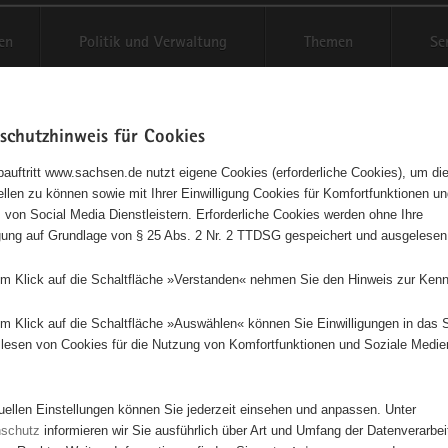
en
Politik und Verwaltung
Themen
Se
schutzhinweis für Cookies
Schriftgröße anpassen
Kontr
auftritt www.sachsen.de nutzt eigene Cookies (erforderliche Cookies), um die
tellen zu können sowie mit Ihrer Einwilligung Cookies für Komfortfunktionen u
t
agementbörse
 von Social Media Dienstleistern. Erforderliche Cookies werden ohne Ihre
igung auf Grundlage von § 25 Abs. 2 Nr. 2 TTDSG gespeichert und ausgelesen
isse auf Karte anzeigen
em Klick auf die Schaltfläche »Verstanden« nehmen Sie den Hinweis zur Kenn
em Klick auf die Schaltfläche »Auswählen« können Sie Einwilligungen in das 
Initiativen
Projekte
Nach Alphabet
Nach Post
lesen von Cookies für die Nutzung von Komfortfunktionen und Soziale Medie
tuellen Einstellungen können Sie jederzeit einsehen und anpassen. Unter
79 Suchergebnisse
nschutz
informieren wir Sie ausführlich über Art und Umfang der Datenverarbe