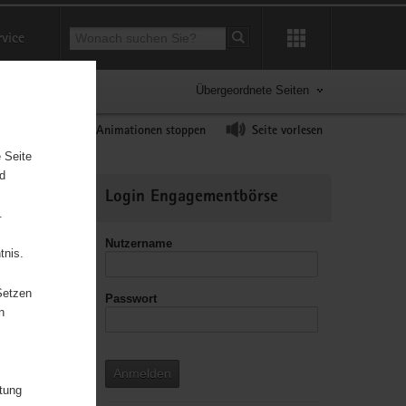
Suchbegriff
rvice
Suche starten
Übergeordnete Seiten
ast erhöhen
Animationen stoppen
Seite vorlesen
 Seite
nd
Weitere
Login Engagementbörse
Informationen
.
Nutzername
tnis.
Setzen
Passwort
leitzahl
n
Anmelden
itung