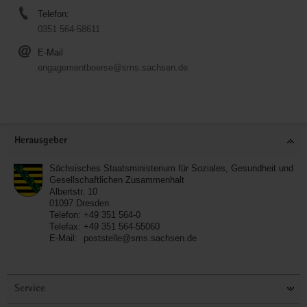
Telefon:
0351 564-58611
E-Mail
engagementboerse@sms.sachsen.de
Service
Herausgeber
Sächsisches Staatsministerium für Soziales, Gesundheit und
Gesellschaftlichen Zusammenhalt
Albertstr. 10
01097
Dresden
Telefon:
+49 351 564-0
Telefax:
+49 351 564-55060
E-Mail:
poststelle@sms.sachsen.de
Service