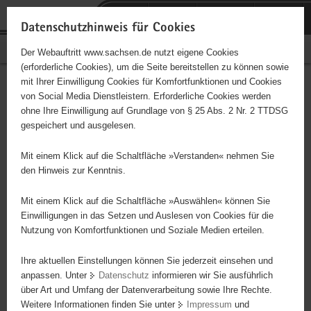
P
Portalübergreifende
o
H
Navigation
Datenschutzhinweis für Cookies
r
a
S
Bürgerschaftliches Engagement
Der Webauftritt www.sachsen.de nutzt eigene Cookies
t
u
e
(erforderliche Cookies), um die Seite bereitstellen zu können sowie
a
p
r
mit Ihrer Einwilligung Cookies für Komfortfunktionen und Cookies
l
t
v
Hauptinhalt
Engagementbörse
von Social Media Dienstleistern. Erforderliche Cookies werden
ü
i
i
ohne Ihre Einwilligung auf Grundlage von § 25 Abs. 2 Nr. 2 TTDSG
b
n
c
gespeichert und ausgelesen.
e
h
e
Ergebnisse auf Karte anzeigen
r
a
Mit einem Klick auf die Schaltfläche »Verstanden« nehmen Sie
g
l
den Hinweis zur Kenntnis.
r
t
Alles
Initiativen
Projekte
e
Mit einem Klick auf die Schaltfläche »Auswählen« können Sie
Nach Alphabet
Nach Postleitzahl
i
Einwilligungen in das Setzen und Auslesen von Cookies für die
Nutzung von Komfortfunktionen und Soziale Medien erteilen.
f
e
Ihre aktuellen Einstellungen können Sie jederzeit einsehen und
582 Suchergebnisse
n
anpassen. Unter
Datenschutz
informieren wir Sie ausführlich
d
über Art und Umfang der Datenverarbeitung sowie Ihre Rechte.
Aids-Hilfe Dresden e.V.
e
Weitere Informationen finden Sie unter
Impressum
und
N