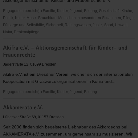
Aktionsgemeinschaft für Kinder- und Frauenrechte e. V.
V.
Dresden
Engagementbereich(e) Familie, Kinder, Jugend, Bildung, Gesellschaft, Kirche,
Politik, Kultur, Musik, Brauchtum, Menschen in besonderen Situationen, Pflege,
Fürsorge und Selbsthilfe, Sicherheit, Rettungswesen, Justiz, Sport, Umwelt,
Natur, Denkmalpflege
Akifra
Akifra e.V. - Aktionsgemeinschaft für Kinder- und
e.
Frauenrechte
V.
Jägerstraße 12, 01099 Dresden
Akifra e.V. ist ein Dresdner Verein, welcher sich der internationalen
Kooperation mit Graswurzelorganisationen in Kenia und...
Engagementbereich(e) Familie, Kinder, Jugend, Bildung
Akifra
Akkamerata e.V.
e.V.
-
Lübecker Straße 69, 01157 Dresden
Aktionsgemeinschaft
Seit 2006 finden sich begeisterte Liebhaber des Akkordeons bei
für
AKKAMERATA e.V. zusammen, um gemeinsam zu musizieren. Wir
Kinder-