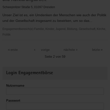
und Aufklärungsarbeit
e.V.
Schwepnitzer Straße 5, 01097 Dresden
Unser Ziel ist es, ein Umdenken der Menschen wie auch der Politik
und der Gesellschaft insgesamt zu bewirken, um so das...
Engagementbereich(e) Familie, Kinder, Jugend, Bildung, Gesellschaft, Kirche,
Politik
Anima
e.
erste
vorige
nächste
letzte
V.
Seite 2 von 59
-
Verein
Weitere
für
Login Engagementbörse
Informationen
allumfassenden
Tierschutz
Nutzername
und
Aufklärungsarbeit
Passwort