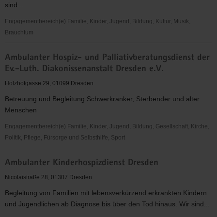
sind...
und
Frauenrechte
Engagementbereich(e) Familie, Kinder, Jugend, Bildung, Kultur, Musik,
Brauchtum
Akkamerata
Ambulanter Hospiz- und Palliativberatungsdienst der
e.V.
Ev.-Luth. Diakonissenanstalt Dresden e.V.
Holzhofgasse 29, 01099 Dresden
Betreuung und Begleitung Schwerkranker, Sterbender und alter
Menschen
Engagementbereich(e) Familie, Kinder, Jugend, Bildung, Gesellschaft, Kirche,
Politik, Pflege, Fürsorge und Selbsthilfe, Sport
Ambulanter
Ambulanter Kinderhospizdienst Dresden
Hospiz-
und
Nicolaistraße 28, 01307 Dresden
Palliativberatungsdienst
Begleitung von Familien mit lebensverkürzend erkrankten Kindern
der
und Jugendlichen ab Diagnose bis über den Tod hinaus. Wir sind...
Ev.-