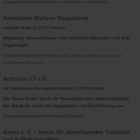
Luth.
Engagementbereich(e) Menschen in besonderen Situationen
Diakonissenanstalt
Ambulanter
Dresden
Ambulanter Malteser Hospizdienst
Kinderhospizdienst
e.V.
Dresden
Leipziger Straße 33, 01277 Dresden
Begleitung schwerstkranker und sterbender Menschen und ihrer
Angehörigen
Engagementbereich(e) Familie, Kinder, Jugend, Bildung, Menschen in
besonderen Situationen
Ambulanter
Anderlein 17 e.V.
Malteser
Hospizdienst
c/o Literaturhaus Villa Augustin, Antonstr. 1, 01097 Dresden
Der Verein fördert durch die Herausgabe des Literaturmagazins
Der Maulkorb, durch die Organisation und Durchführung von...
Engagementbereich(e) Kultur, Musik, Brauchtum
Anderlein
Anima e. V. - Verein für allumfassenden Tierschutz
17