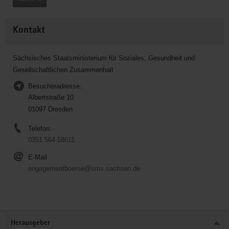
Kontakt
Sächsisches Staatsministerium für Soziales, Gesundheit und
Gesellschaftlichen Zusammenhalt
Besucheradresse:
Albertstraße 10
01097 Dresden
Telefon:
0351 564-58611
E-Mail
engagementboerse@sms.sachsen.de
Service
Herausgeber