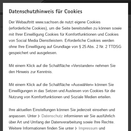
P
Portalübergreifende
o
H
Navigation
Datenschutzhinweis für Cookies
r
a
S
Bürgerschaftliches Engagement
Der Webauftritt www.sachsen.de nutzt eigene Cookies
t
u
e
(erforderliche Cookies), um die Seite bereitstellen zu können sowie
a
p
r
mit Ihrer Einwilligung Cookies für Komfortfunktionen und Cookies
l
t
v
Hauptinhalt
Engagementbörse
von Social Media Dienstleistern. Erforderliche Cookies werden
ü
i
i
ohne Ihre Einwilligung auf Grundlage von § 25 Abs. 2 Nr. 2 TTDSG
b
n
c
gespeichert und ausgelesen.
e
h
e
Ergebnisse auf Karte anzeigen
r
a
Mit einem Klick auf die Schaltfläche »Verstanden« nehmen Sie
g
l
den Hinweis zur Kenntnis.
r
t
Alles
Initiativen
Projekte
e
Mit einem Klick auf die Schaltfläche »Auswählen« können Sie
Nach Alphabet
Nach Postleitzahl
i
Einwilligungen in das Setzen und Auslesen von Cookies für die
Nutzung von Komfortfunktionen und Soziale Medien erteilen.
f
e
Ihre aktuellen Einstellungen können Sie jederzeit einsehen und
0 Suchergebnisse
n
anpassen. Unter
Datenschutz
informieren wir Sie ausführlich
d
über Art und Umfang der Datenverarbeitung sowie Ihre Rechte.
e
erste
vorige
nächste
letzte
Weitere Informationen finden Sie unter
Impressum
und
N