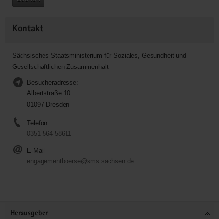
Kontakt
Sächsisches Staatsministerium für Soziales, Gesundheit und
Gesellschaftlichen Zusammenhalt
Besucheradresse:
Albertstraße 10
01097 Dresden
Telefon:
0351 564-58611
E-Mail
engagementboerse@sms.sachsen.de
Service
Herausgeber