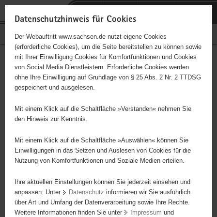
P
Portalübergreifende
o
H
Navigation
Datenschutzhinweis für Cookies
r
a
S
Bürgerschaftliches Engagement
Der Webauftritt www.sachsen.de nutzt eigene Cookies
t
u
e
(erforderliche Cookies), um die Seite bereitstellen zu können sowie
a
p
r
mit Ihrer Einwilligung Cookies für Komfortfunktionen und Cookies
l
t
v
Hauptinhalt
Engagementbörse
von Social Media Dienstleistern. Erforderliche Cookies werden
ü
i
i
ohne Ihre Einwilligung auf Grundlage von § 25 Abs. 2 Nr. 2 TTDSG
b
n
c
gespeichert und ausgelesen.
e
h
e
Ergebnisse auf Karte anzeigen
r
a
Mit einem Klick auf die Schaltfläche »Verstanden« nehmen Sie
g
l
den Hinweis zur Kenntnis.
r
t
Alles
Initiativen
Projekte
e
Mit einem Klick auf die Schaltfläche »Auswählen« können Sie
Nach Alphabet
Nach Postleitzahl
i
Einwilligungen in das Setzen und Auslesen von Cookies für die
Nutzung von Komfortfunktionen und Soziale Medien erteilen.
f
e
Ihre aktuellen Einstellungen können Sie jederzeit einsehen und
0 Suchergebnisse
n
anpassen. Unter
Datenschutz
informieren wir Sie ausführlich
d
über Art und Umfang der Datenverarbeitung sowie Ihre Rechte.
e
erste
vorige
nächste
letzte
Weitere Informationen finden Sie unter
Impressum
und
N