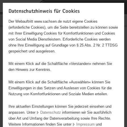
P
Portalübergreifende
o
H
Navigation
Datenschutzhinweis für Cookies
r
a
S
Bürgerschaftliches Engagement
Der Webauftritt www.sachsen.de nutzt eigene Cookies
t
u
e
(erforderliche Cookies), um die Seite bereitstellen zu können sowie
a
p
r
mit Ihrer Einwilligung Cookies für Komfortfunktionen und Cookies
l
t
v
Hauptinhalt
Engagementbörse
von Social Media Dienstleistern. Erforderliche Cookies werden
ü
i
i
ohne Ihre Einwilligung auf Grundlage von § 25 Abs. 2 Nr. 2 TTDSG
b
n
c
gespeichert und ausgelesen.
e
h
e
Ergebnisse auf Karte anzeigen
r
a
Mit einem Klick auf die Schaltfläche »Verstanden« nehmen Sie
g
l
den Hinweis zur Kenntnis.
r
t
Alles
Initiativen
Projekte
e
Mit einem Klick auf die Schaltfläche »Auswählen« können Sie
Nach Alphabet
Nach Postleitzahl
i
Einwilligungen in das Setzen und Auslesen von Cookies für die
Nutzung von Komfortfunktionen und Soziale Medien erteilen.
f
e
Ihre aktuellen Einstellungen können Sie jederzeit einsehen und
0 Suchergebnisse
n
anpassen. Unter
Datenschutz
informieren wir Sie ausführlich
d
über Art und Umfang der Datenverarbeitung sowie Ihre Rechte.
e
erste
vorige
nächste
letzte
Weitere Informationen finden Sie unter
Impressum
und
N