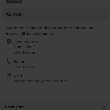
Kontakt
Sächsisches Staatsministerium für Soziales, Gesundheit und
Gesellschaftlichen Zusammenhalt
Besucheradresse:
Albertstraße 10
01097 Dresden
Telefon:
0351 564-58611
E-Mail
engagementboerse@sms.sachsen.de
Service
Herausgeber