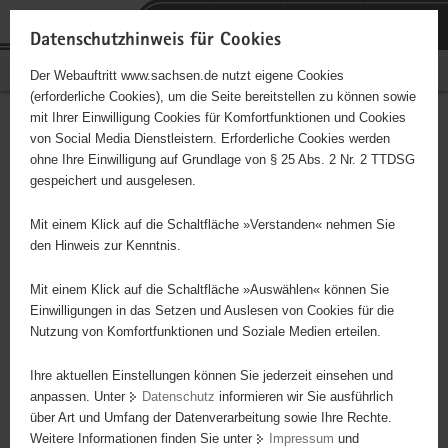
P
Portalübergreifende
o
H
Navigation
Datenschutzhinweis für Cookies
r
a
S
Bürgerschaftliches Engagement
Der Webauftritt www.sachsen.de nutzt eigene Cookies
t
u
e
(erforderliche Cookies), um die Seite bereitstellen zu können sowie
a
p
r
mit Ihrer Einwilligung Cookies für Komfortfunktionen und Cookies
l
t
v
Hauptinhalt
Engagementbörse
von Social Media Dienstleistern. Erforderliche Cookies werden
ü
i
i
ohne Ihre Einwilligung auf Grundlage von § 25 Abs. 2 Nr. 2 TTDSG
b
n
c
gespeichert und ausgelesen.
e
h
e
Ergebnisse auf Karte anzeigen
r
a
Mit einem Klick auf die Schaltfläche »Verstanden« nehmen Sie
g
l
den Hinweis zur Kenntnis.
r
t
Alles
Initiativen
Projekte
e
Mit einem Klick auf die Schaltfläche »Auswählen« können Sie
Nach Alphabet
Nach Postleitzahl
i
Einwilligungen in das Setzen und Auslesen von Cookies für die
Nutzung von Komfortfunktionen und Soziale Medien erteilen.
f
e
Ihre aktuellen Einstellungen können Sie jederzeit einsehen und
0 Suchergebnisse
n
anpassen. Unter
Datenschutz
informieren wir Sie ausführlich
d
über Art und Umfang der Datenverarbeitung sowie Ihre Rechte.
e
erste
vorige
nächste
letzte
Weitere Informationen finden Sie unter
Impressum
und
N