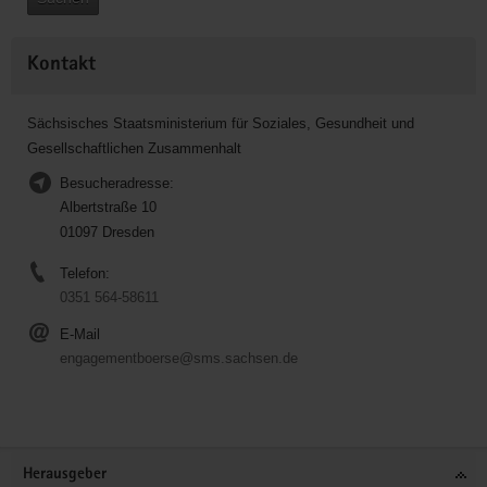
Kontakt
Sächsisches Staatsministerium für Soziales, Gesundheit und
Gesellschaftlichen Zusammenhalt
Besucheradresse:
Albertstraße 10
01097 Dresden
Telefon:
0351 564-58611
E-Mail
engagementboerse@sms.sachsen.de
Service
Herausgeber