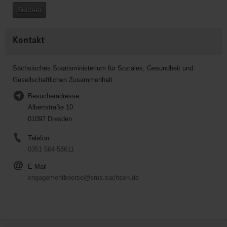
Suchen
Kontakt
Sächsisches Staatsministerium für Soziales, Gesundheit und
Gesellschaftlichen Zusammenhalt
Besucheradresse:
Albertstraße 10
01097 Dresden
Telefon:
0351 564-58611
E-Mail
engagementboerse@sms.sachsen.de
Service