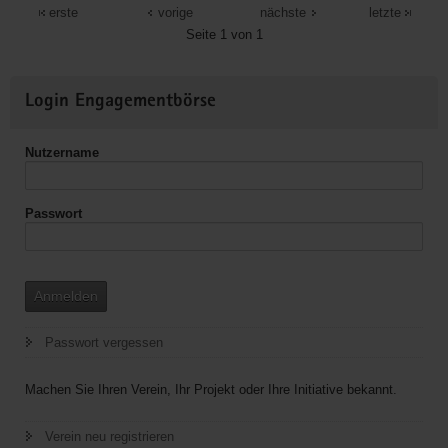
und
erste
vorige
nächste
letzte
Flurbeteuung,
Seite 1 von 1
Organisation
von
Weitere
Login Engagementbörse
erzgebirgischen
Informationen
und
heimatlichen
Nutzername
Veranstaltungen
und
Passwort
Wanderungen
Anmelden
Passwort vergessen
Machen Sie Ihren Verein, Ihr Projekt oder Ihre Initiative bekannt.
Verein neu registrieren