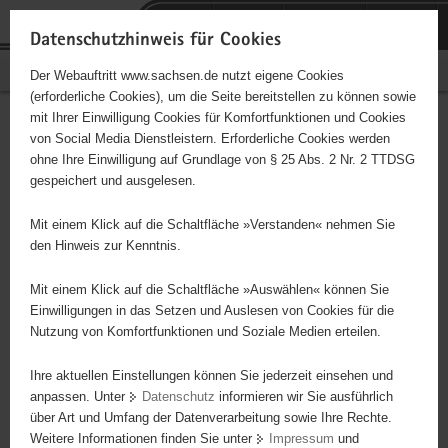
P
Portalübergreifende
o
H
Navigation
Datenschutzhinweis für Cookies
r
a
S
Bürgerschaftliches Engagement
Der Webauftritt www.sachsen.de nutzt eigene Cookies
t
u
e
(erforderliche Cookies), um die Seite bereitstellen zu können sowie
a
p
r
mit Ihrer Einwilligung Cookies für Komfortfunktionen und Cookies
l
t
v
Hauptinhalt
Engagementbörse
von Social Media Dienstleistern. Erforderliche Cookies werden
ü
i
i
ohne Ihre Einwilligung auf Grundlage von § 25 Abs. 2 Nr. 2 TTDSG
b
n
c
gespeichert und ausgelesen.
e
h
e
Ergebnisse auf Karte anzeigen
r
a
Mit einem Klick auf die Schaltfläche »Verstanden« nehmen Sie
g
l
den Hinweis zur Kenntnis.
r
t
Alles
Initiativen
Projekte
e
Mit einem Klick auf die Schaltfläche »Auswählen« können Sie
Nach Alphabet
Nach Postleitzahl
i
Einwilligungen in das Setzen und Auslesen von Cookies für die
Nutzung von Komfortfunktionen und Soziale Medien erteilen.
f
e
Ihre aktuellen Einstellungen können Sie jederzeit einsehen und
2 Suchergebnisse
n
anpassen. Unter
Datenschutz
informieren wir Sie ausführlich
d
über Art und Umfang der Datenverarbeitung sowie Ihre Rechte.
Sportförderung und Integration von Kindern,
e
Weitere Informationen finden Sie unter
Impressum
und
N