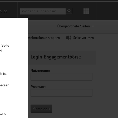
Suchbegriff
rvice
Suche starten
Übergeordnete Seiten
ast erhöhen
Animationen stoppen
Seite vorlesen
 Seite
nd
Weitere
Login Engagementbörse
Informationen
.
Nutzername
tnis.
Setzen
Passwort
leitzahl
n
Anmelden
itung