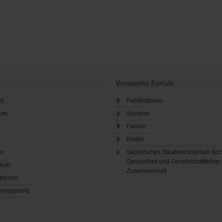
Verwandte Portale
ht
Publikationen
sum
Soziales
Familie
Kinder
ur
Sächsisches Staatsministerium für 
Gesundheit und Gesellschaftlichen
hutz
Zusammenhalt
freiheit
renzgesetz