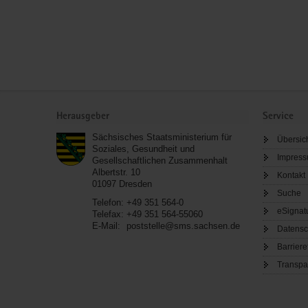
Service
Herausgeber
Service
Sächsisches Staatsministerium für
Übersic
Soziales, Gesundheit und
Impres
Gesellschaftlichen Zusammenhalt
Albertstr. 10
Kontakt
01097
Dresden
Suche
Telefon:
+49 351 564-0
eSignat
Telefax:
+49 351 564-55060
E-Mail:
poststelle@sms.sachsen.de
Datensc
Barriere
Transpa