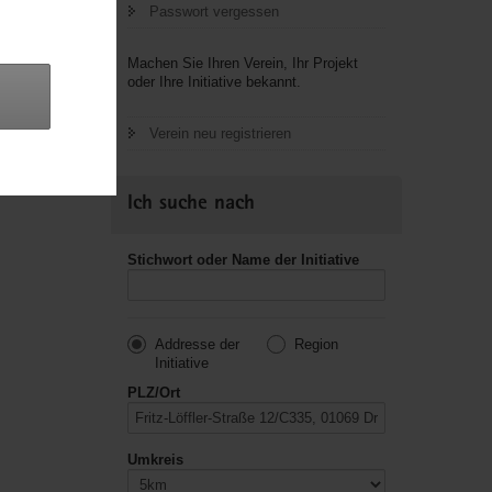
Passwort vergessen
letzte
Machen Sie Ihren Verein, Ihr Projekt
oder Ihre Initiative bekannt.
Verein neu registrieren
Ich suche nach
Stichwort oder Name der Initiative
Addresse der
Region
Initiative
PLZ/Ort
Umkreis