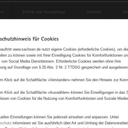
en
Politik und Verwaltung
Themen
Se
schutzhinweis für Cookies
Schriftgröße anpassen
Kontr
auftritt www.sachsen.de nutzt eigene Cookies (erforderliche Cookies), um die
tellen zu können sowie mit Ihrer Einwilligung Cookies für Komfortfunktionen u
t
agementbörse
 von Social Media Dienstleistern. Erforderliche Cookies werden ohne Ihre
igung auf Grundlage von § 25 Abs. 2 Nr. 2 TTDSG gespeichert und ausgelesen
isse auf Karte anzeigen
em Klick auf die Schaltfläche »Verstanden« nehmen Sie den Hinweis zur Kenn
em Klick auf die Schaltfläche »Auswählen« können Sie Einwilligungen in das 
Initiativen
Projekte
Nach Alphabet
Nach Post
lesen von Cookies für die Nutzung von Komfortfunktionen und Soziale Medie
tuellen Einstellungen können Sie jederzeit einsehen und anpassen. Unter
8 Suchergebnisse
nschutz
informieren wir Sie ausführlich über Art und Umfang der Datenverarbe