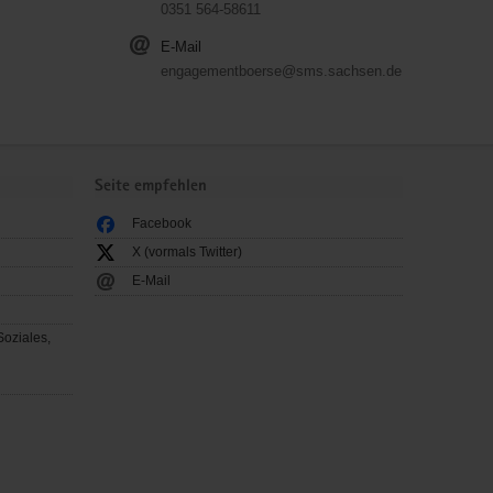
0351 564-58611
E-Mail
engagementboerse@sms.sachsen.de
Seite empfehlen
Facebook
X (vormals Twitter)
E-Mail
Soziales,