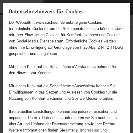
P
Portalübergreifende
o
H
Navigation
Datenschutzhinweis für Cookies
r
a
S
Bürgerschaftliches Engagement
Der Webauftritt www.sachsen.de nutzt eigene Cookies
t
u
e
(erforderliche Cookies), um die Seite bereitstellen zu können sowie
a
p
r
mit Ihrer Einwilligung Cookies für Komfortfunktionen und Cookies
l
t
v
Hauptinhalt
Engagementbörse
von Social Media Dienstleistern. Erforderliche Cookies werden
ü
i
i
ohne Ihre Einwilligung auf Grundlage von § 25 Abs. 2 Nr. 2 TTDSG
b
n
c
gespeichert und ausgelesen.
e
h
e
Ergebnisse auf Karte anzeigen
r
a
Mit einem Klick auf die Schaltfläche »Verstanden« nehmen Sie
g
l
den Hinweis zur Kenntnis.
r
t
Alles
Initiativen
Projekte
e
Mit einem Klick auf die Schaltfläche »Auswählen« können Sie
Nach Alphabet
Nach Postleitzahl
i
Einwilligungen in das Setzen und Auslesen von Cookies für die
Nutzung von Komfortfunktionen und Soziale Medien erteilen.
f
e
Ihre aktuellen Einstellungen können Sie jederzeit einsehen und
8 Suchergebnisse
n
anpassen. Unter
Datenschutz
informieren wir Sie ausführlich
d
über Art und Umfang der Datenverarbeitung sowie Ihre Rechte.
e
erste
vorige
nächste
letzte
Weitere Informationen finden Sie unter
Impressum
und
N