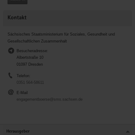
Kontakt
Sächsisches Staatsministerium für Soziales, Gesundheit und
Gesellschaftlichen Zusammenhalt
Besucheradresse:
Albertstraße 10
01097 Dresden
Telefon:
0351 564-58611
E-Mail
engagementboerse@sms.sachsen.de
Service
Herausgeber