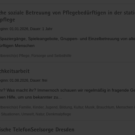
che soziale Betreuung von Pflegebedürftigen in der stat
tpflege
he
ginn: 01.01.2026, Dauer: 1 Jahr
 Spaziergänge, Spieleangebote, Gruppen- und Einzelbetreuung von alt
ürftigen Menschen
ereich(e) Pflege, Fürsorge und Selbsthilfe
e
chkeitsarbeit
ginn: 01.08.2026, Dauer: frei
ihr? Was macht ihr? Immernoch schauen wir regelmäßig in fragende Ge
rftigen
en Hilfe, um uns bekannter zu...
ereich(e) Familie, Kinder, Jugend, Bildung, Kultur, Musik, Brauchtum, Menschen 
n
Situationen, Umwelt, Natur, Denkmalpflege
lege
eitsarbeit
sche TelefonSeelsorge Dresden