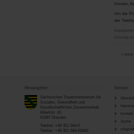
Dresden, Be
Um die Pr
der Telefo
Engagementb
Fürsorge un
Ökumenis
TelefonSe
erste
Dresden
Service
Herausgeber
Service
Sächsisches Staatsministerium für
Übersic
Soziales, Gesundheit und
Impres
Gesellschaftlichen Zusammenhalt
Albertstr. 10
Kontakt
01097
Dresden
Suche
Telefon:
+49 351 564-0
eSignat
Telefax:
+49 351 564-55060