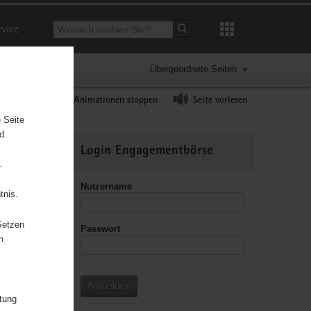
Suchbegriff
rvice
Suche starten
Übergeordnete Seiten
ast erhöhen
Animationen stoppen
Seite vorlesen
 Seite
nd
Weitere
Login Engagementbörse
Informationen
.
Nutzername
tnis.
Setzen
Passwort
leitzahl
n
Anmelden
itung