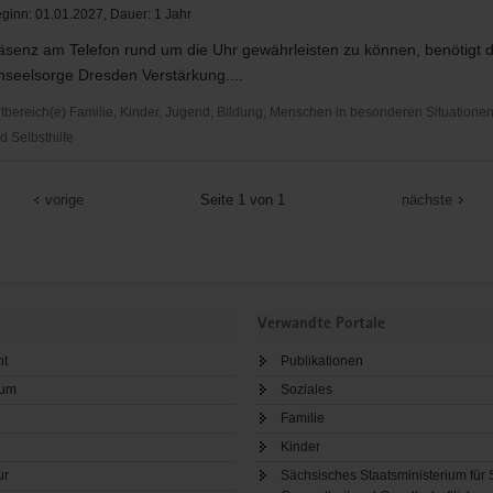
ginn: 01.01.2027, Dauer: 1 Jahr
äsenz am Telefon rund um die Uhr gewährleisten zu können, benötigt
nseelsorge Dresden Verstärkung....
ereich(e) Familie, Kinder, Jugend, Bildung, Menschen in besonderen Situationen,
d Selbsthilfe
che
elsorge
vorige
Seite 1 von 1
nächste
Verwandte Portale
ht
Publikationen
sum
Soziales
Familie
Kinder
ur
Sächsisches Staatsministerium für 