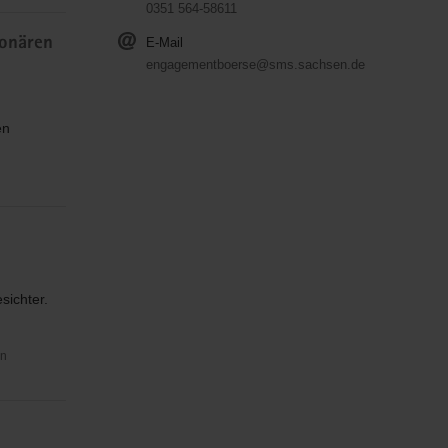
0351 564-58611
ionären
E-Mail
engagementboerse@sms.sachsen.de
en
sichter.
in