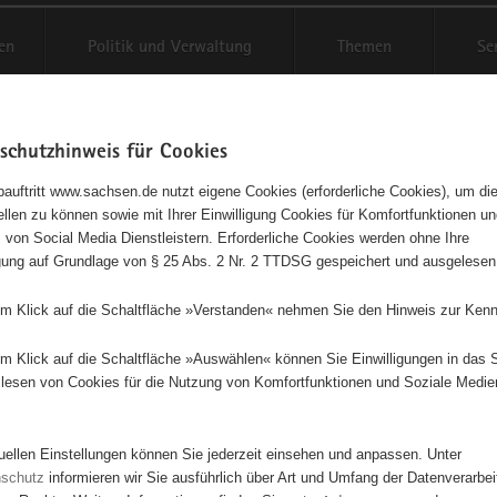
en
Politik und Verwaltung
Themen
Se
schutzhinweis für Cookies
Schriftgröße anpassen
Kontr
auftritt www.sachsen.de nutzt eigene Cookies (erforderliche Cookies), um die
tellen zu können sowie mit Ihrer Einwilligung Cookies für Komfortfunktionen u
t
agementbörse
 von Social Media Dienstleistern. Erforderliche Cookies werden ohne Ihre
igung auf Grundlage von § 25 Abs. 2 Nr. 2 TTDSG gespeichert und ausgelesen
isse auf Karte anzeigen
em Klick auf die Schaltfläche »Verstanden« nehmen Sie den Hinweis zur Kenn
em Klick auf die Schaltfläche »Auswählen« können Sie Einwilligungen in das 
Initiativen
Projekte
Nach Alphabet
Nach Post
lesen von Cookies für die Nutzung von Komfortfunktionen und Soziale Medie
tuellen Einstellungen können Sie jederzeit einsehen und anpassen. Unter
8 Suchergebnisse
nschutz
informieren wir Sie ausführlich über Art und Umfang der Datenverarbe