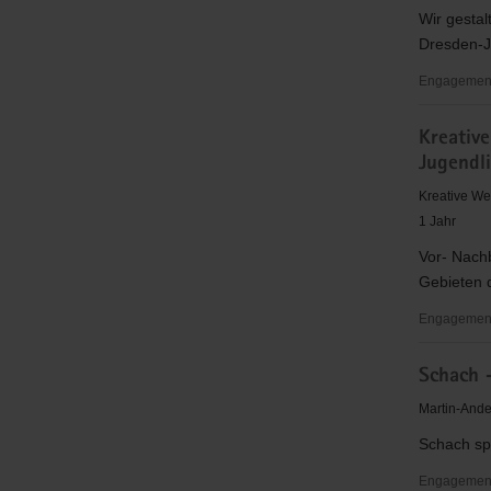
Mittelsach
Wir gestal
Dresden-J
Engagementb
Gemeinsch
Kreative
Johannsta
Jugendl
Kreative We
1 Jahr
Vor- Nachb
Gebieten d
Engagementb
Kreative
Schach 
soziokultur
Angebote,
Martin-Ande
Kunst
Schach spi
und
Kultur
Engagement