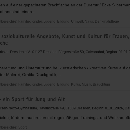
sen
ten auf einer gepachteten Brachfläche an der Dürerstr./ Ecke Silbermann
ohannstadt einen...
ereich(e) Familie, Kinder, Jugend, Bildung, Umwelt, Natur, Denkmalpflege
aftsgarten
 soziokulturelle Angebote, Kunst und Kultur für Frauen,
dt
iche
rkstatt Dresden e.V., 01127 Dresden, Bürgerstraße 50, Galvanohof, Beginn: 01.01.
ereitung und Unterstützung bei künstlerischen / kreativen Kurse auf d
er Malerei, Grafik/ Druckgrafik,...
ereich(e) Familie, Kinder, Jugend, Bildung, Kultur, Musik, Brauchtum
- ein Sport für Jung und Alt
elle
rsen-Nexö-Gymnasium, Haydnstraße 49, 01309 Dresden, Beginn: 01.01.2026, Dau
elen, fördern, ausbreiten mit regelmäßigen Trainings- und Wettkampfb
bereich(e) Sport