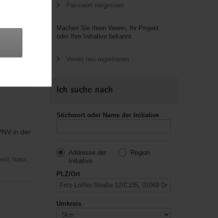
Passwort vergessen
Machen Sie Ihren Verein, Ihr Projekt
oder Ihre Initiative bekannt.
ÖPNV im
Verein neu registrieren
elt, Natur,
Ich suche nach
Stichwort oder Name der Initiative
PNV in der
Addresse der
Region
elt, Natur,
Initiative
PLZ/Ort
Umkreis