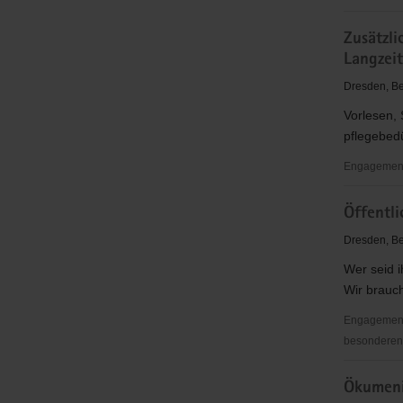
für
Schach
Frauen,
Zusätzli
-
Kinder,
Langzei
ein
Jugendlic
Sport
Dresden, Be
für
Vorlesen,
Jung
pflegebed
und
Alt
Engagementb
Zusätzlich
Öffentli
soziale
Betreuung
Dresden, Be
von
Wer seid 
Pflegebedü
Wir brauch
in
der
Engagementb
stationäre
besonderen 
Langzeitpf
Öffentlichk
Ökumeni