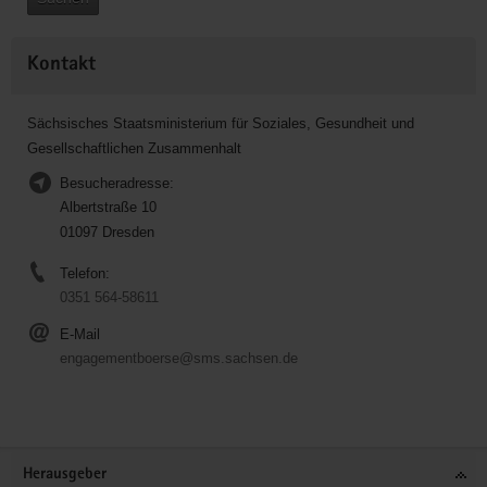
Kontakt
Sächsisches Staatsministerium für Soziales, Gesundheit und
Gesellschaftlichen Zusammenhalt
Besucheradresse:
Albertstraße 10
01097 Dresden
Telefon:
0351 564-58611
E-Mail
engagementboerse@sms.sachsen.de
Service
Herausgeber