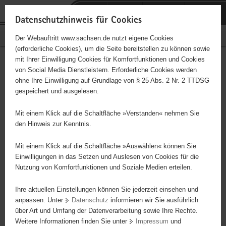
P
Portalübergreifende
o
H
Navigation
Datenschutzhinweis für Cookies
r
a
S
Bürgerschaftliches Engagement
Der Webauftritt www.sachsen.de nutzt eigene Cookies
t
u
e
(erforderliche Cookies), um die Seite bereitstellen zu können sowie
a
p
r
mit Ihrer Einwilligung Cookies für Komfortfunktionen und Cookies
l
t
v
Hauptinhalt
Engagementbörse
von Social Media Dienstleistern. Erforderliche Cookies werden
ü
i
i
ohne Ihre Einwilligung auf Grundlage von § 25 Abs. 2 Nr. 2 TTDSG
b
n
c
gespeichert und ausgelesen.
e
h
e
Ergebnisse auf Karte anzeigen
r
a
Mit einem Klick auf die Schaltfläche »Verstanden« nehmen Sie
g
l
den Hinweis zur Kenntnis.
r
t
Alles
Initiativen
Projekte
e
Mit einem Klick auf die Schaltfläche »Auswählen« können Sie
Nach Alphabet
Nach Postleitzahl
i
Einwilligungen in das Setzen und Auslesen von Cookies für die
Nutzung von Komfortfunktionen und Soziale Medien erteilen.
f
e
Ihre aktuellen Einstellungen können Sie jederzeit einsehen und
1 Suchergebnis
n
anpassen. Unter
Datenschutz
informieren wir Sie ausführlich
d
über Art und Umfang der Datenverarbeitung sowie Ihre Rechte.
e
erste
vorige
nächste
letzte
Weitere Informationen finden Sie unter
Impressum
und
N