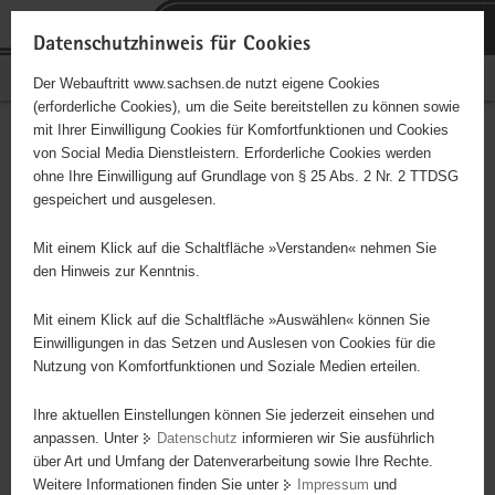
P
Portalübergreifende
o
H
Navigation
Datenschutzhinweis für Cookies
r
a
S
Bürgerschaftliches Engagement
Der Webauftritt www.sachsen.de nutzt eigene Cookies
t
u
e
(erforderliche Cookies), um die Seite bereitstellen zu können sowie
a
p
r
mit Ihrer Einwilligung Cookies für Komfortfunktionen und Cookies
l
t
v
Hauptinhalt
Engagementbörse
von Social Media Dienstleistern. Erforderliche Cookies werden
ü
i
i
ohne Ihre Einwilligung auf Grundlage von § 25 Abs. 2 Nr. 2 TTDSG
b
n
c
gespeichert und ausgelesen.
e
h
e
Ergebnisse auf Karte anzeigen
r
a
Mit einem Klick auf die Schaltfläche »Verstanden« nehmen Sie
g
l
den Hinweis zur Kenntnis.
r
t
Alles
Initiativen
Projekte
e
Mit einem Klick auf die Schaltfläche »Auswählen« können Sie
Nach Alphabet
Nach Postleitzahl
i
Einwilligungen in das Setzen und Auslesen von Cookies für die
Nutzung von Komfortfunktionen und Soziale Medien erteilen.
f
e
Ihre aktuellen Einstellungen können Sie jederzeit einsehen und
0 Suchergebnisse
n
anpassen. Unter
Datenschutz
informieren wir Sie ausführlich
d
über Art und Umfang der Datenverarbeitung sowie Ihre Rechte.
e
erste
vorige
nächste
letzte
Weitere Informationen finden Sie unter
Impressum
und
N