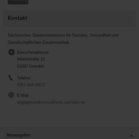
Kontakt
Sächsisches Staatsministerium für Soziales, Gesundheit und
Gesellschaftlichen Zusammenhalt
Besucheradresse:
Albertstraße 10
01097 Dresden
Telefon:
0351 564-58611
E-Mail
engagementboerse@sms.sachsen.de
Service
Herausgeber