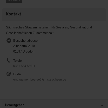
Kontakt
Sächsisches Staatsministerium für Soziales, Gesundheit und
Gesellschaftlichen Zusammenhalt
Besucheradresse:
Albertstraße 10
01097 Dresden
Telefon:
0351 564-58611
E-Mail
engagementboerse@sms.sachsen.de
Service
Herausgeber