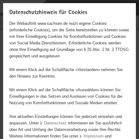
P
Portalübergreifende
o
H
Navigation
Datenschutzhinweis für Cookies
r
a
S
Bürgerschaftliches Engagement
Der Webauftritt www.sachsen.de nutzt eigene Cookies
t
u
e
(erforderliche Cookies), um die Seite bereitstellen zu können sowie
a
p
r
mit Ihrer Einwilligung Cookies für Komfortfunktionen und Cookies
l
t
v
Hauptinhalt
Engagementbörse
von Social Media Dienstleistern. Erforderliche Cookies werden
ü
i
i
ohne Ihre Einwilligung auf Grundlage von § 25 Abs. 2 Nr. 2 TTDSG
b
n
c
gespeichert und ausgelesen.
e
h
e
Ergebnisse auf Karte anzeigen
r
a
Mit einem Klick auf die Schaltfläche »Verstanden« nehmen Sie
g
l
den Hinweis zur Kenntnis.
r
t
Alles
Initiativen
Projekte
e
Mit einem Klick auf die Schaltfläche »Auswählen« können Sie
Nach Alphabet
Nach Postleitzahl
i
Einwilligungen in das Setzen und Auslesen von Cookies für die
Nutzung von Komfortfunktionen und Soziale Medien erteilen.
f
e
Ihre aktuellen Einstellungen können Sie jederzeit einsehen und
8 Suchergebnisse
n
anpassen. Unter
Datenschutz
informieren wir Sie ausführlich
d
über Art und Umfang der Datenverarbeitung sowie Ihre Rechte.
e
erste
vorige
nächste
letzte
Weitere Informationen finden Sie unter
Impressum
und
N