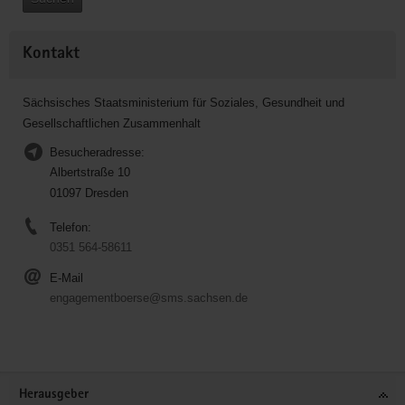
Kontakt
Sächsisches Staatsministerium für Soziales, Gesundheit und
Gesellschaftlichen Zusammenhalt
Besucheradresse:
Albertstraße 10
01097 Dresden
Telefon:
0351 564-58611
E-Mail
engagementboerse@sms.sachsen.de
Service
Herausgeber