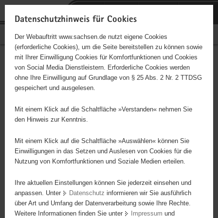
P
Portalübergreifende
o
H
Navigation
Datenschutzhinweis für Cookies
r
a
S
Bürgerschaftliches Engagement
Der Webauftritt www.sachsen.de nutzt eigene Cookies
t
u
e
(erforderliche Cookies), um die Seite bereitstellen zu können sowie
a
p
r
mit Ihrer Einwilligung Cookies für Komfortfunktionen und Cookies
l
t
v
Hauptinhalt
Engagementbörse
von Social Media Dienstleistern. Erforderliche Cookies werden
ü
i
i
ohne Ihre Einwilligung auf Grundlage von § 25 Abs. 2 Nr. 2 TTDSG
b
n
c
gespeichert und ausgelesen.
e
h
e
Ergebnisse auf Karte anzeigen
r
a
Mit einem Klick auf die Schaltfläche »Verstanden« nehmen Sie
g
l
den Hinweis zur Kenntnis.
r
t
Alles
Initiativen
Projekte
e
Mit einem Klick auf die Schaltfläche »Auswählen« können Sie
Nach Alphabet
Nach Postleitzahl
i
Einwilligungen in das Setzen und Auslesen von Cookies für die
Nutzung von Komfortfunktionen und Soziale Medien erteilen.
f
e
Ihre aktuellen Einstellungen können Sie jederzeit einsehen und
8 Suchergebnisse
n
anpassen. Unter
Datenschutz
informieren wir Sie ausführlich
d
über Art und Umfang der Datenverarbeitung sowie Ihre Rechte.
e
erste
vorige
nächste
letzte
Weitere Informationen finden Sie unter
Impressum
und
N