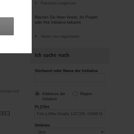
Passwort vergessen
Machen Sie Ihren Verein, Ihr Projekt
oder Ihre Initiative bekannt.
Verein neu registrieren
usik,
Ich suche nach
Stichwort oder Name der Initiative
Fürsorge und
Addresse der
Region
Initiative
PLZ/Ort
EEC)
Umkreis