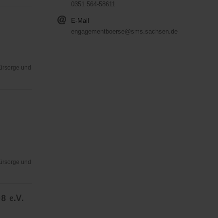
0351 564-58611
E-Mail
engagementboerse@sms.sachsen.de
Fürsorge und
Fürsorge und
8 e.V.