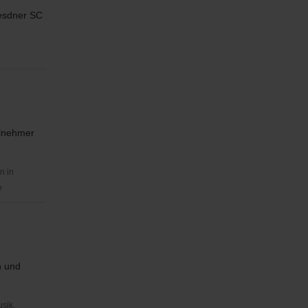
resdner SC
ilnehmer
n in
e
n und
usik,