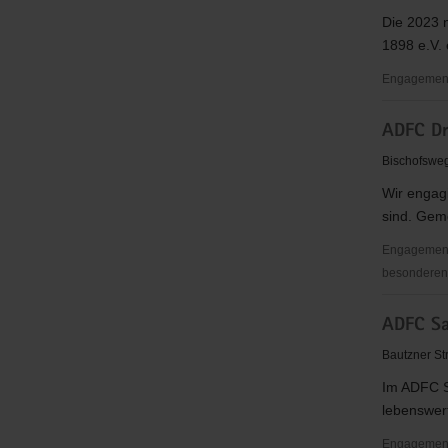
TSV
Die 2023 
Dresden
1898 e.V. 
e.
V.
Engagement
Abteilung
ADFC Dr
Rennrodel
Skeleton
Bischofswe
&
Wir engagi
Bobsport
sind. Geme
des
Dresdner
Engagementb
SC
besonderen 
1898
ADFC
e.V.
ADFC Sa
Dresden
e.
Bautzner St
V.
Im ADFC S
lebenswert
Engagementbe