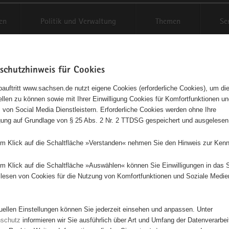
en
Politik und Verwaltung
Themen
Se
schutzhinweis für Cookies
Schriftgröße anpassen
Kontr
auftritt www.sachsen.de nutzt eigene Cookies (erforderliche Cookies), um die
tellen zu können sowie mit Ihrer Einwilligung Cookies für Komfortfunktionen u
t
agementbörse
 von Social Media Dienstleistern. Erforderliche Cookies werden ohne Ihre
igung auf Grundlage von § 25 Abs. 2 Nr. 2 TTDSG gespeichert und ausgelesen
isse auf Karte anzeigen
em Klick auf die Schaltfläche »Verstanden« nehmen Sie den Hinweis zur Kenn
em Klick auf die Schaltfläche »Auswählen« können Sie Einwilligungen in das 
Initiativen
Projekte
Nach Alphabet
Nach Post
lesen von Cookies für die Nutzung von Komfortfunktionen und Soziale Medie
tuellen Einstellungen können Sie jederzeit einsehen und anpassen. Unter
635 Suchergebnisse
nschutz
informieren wir Sie ausführlich über Art und Umfang der Datenverarbe