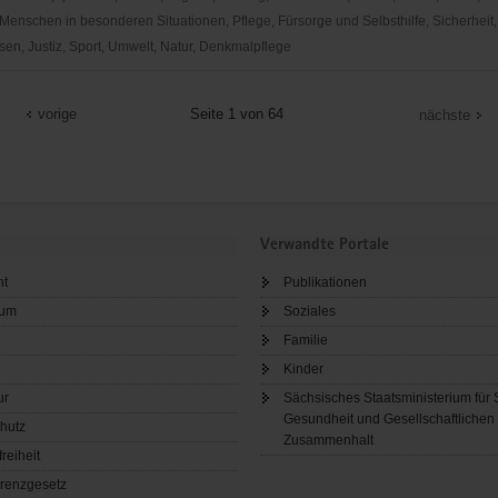
Menschen in besonderen Situationen, Pflege, Fürsorge und Selbsthilfe, Sicherheit,
en, Justiz, Sport, Umwelt, Natur, Denkmalpflege
vorige
Seite 1 von 64
nächste
Verwandte Portale
ht
Publikationen
sum
Soziales
Familie
Kinder
ur
Sächsisches Staatsministerium für 
Gesundheit und Gesellschaftlichen
hutz
Zusammenhalt
freiheit
renzgesetz