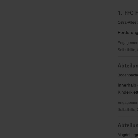
*sowieso*
1. FFC F
Kultur
Beratung
Ostra-Allee
Bildung
Förderung
"Frauen
für
Engagementbe
Frauen
Selbsthilfe,
e.V."
1.
Abteilun
FFC
Fortuna
Bodenbache
Dresden
Innerhalb 
Rähnitz
Kinderklet
e.
V.
Engagementbe
Selbsthilfe,
Abteilung
Abteilu
Klettern
im
Magdeburge