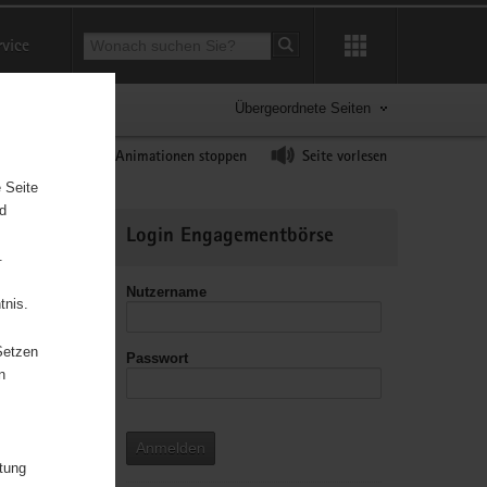
Suchbegriff
rvice
Suche starten
Übergeordnete Seiten
ast erhöhen
Animationen stoppen
Seite vorlesen
 Seite
nd
Weitere
Login Engagementbörse
Informationen
.
Nutzername
tnis.
Setzen
Passwort
leitzahl
n
Anmelden
itung