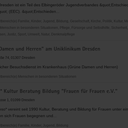
resden ist ein Teil des Elbingeröder Jugendverbandes &quot;Entschied
uot; (EEC). &quot;Entschieden...
reich(e) Familie, Kinder, Jugend, Bildung, Gesellschaft, Kirche, Politik, Kultur, M
Menschen in besonderen Situationen, Pflege, Fürsorge und Selbsthilfe, Sicherheit,
en, Justiz, Sport, Umwelt, Natur, Denkmalpflege
den
Damen und Herren" am Uniklinikum Dresden
aße 74, 01307 Dresden
icher Besuchsdienst im Krankenhaus (Grüne Damen und Herren)
der
bereich(e) Menschen in besonderen Situationen
rband
* Kultur Beratung Bildung "Frauen für Frauen e.V."
asse 1, 01099 Dresden
so* vereint seit 1990 Kultur, Beratung und Bildung für Frauen unter e
en sich Frauen begegnen und...
m
ereich(e) Familie, Kinder, Jugend, Bildung