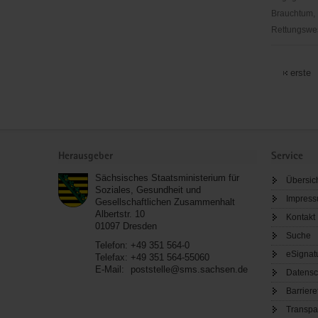
Brauchtum, 
Rettungswes
ADFC
Sachsen
erste
e.V.
Service
Herausgeber
Service
Sächsisches Staatsministerium für
Übersic
Soziales, Gesundheit und
Impres
Gesellschaftlichen Zusammenhalt
Albertstr. 10
Kontakt
01097
Dresden
Suche
Telefon:
+49 351 564-0
eSignat
Telefax:
+49 351 564-55060
E-Mail:
poststelle@sms.sachsen.de
Datensc
Barriere
Transpa