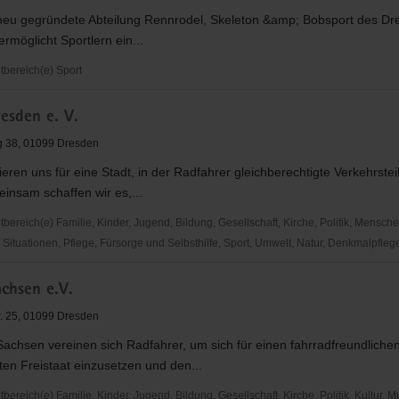
neu gegründete Abteilung Rennrodel, Skeleton &amp; Bobsport des D
ermöglicht Sportlern ein...
bereich(e) Sport
esden e. V.
,
g 38, 01099 Dresden
eren uns für eine Stadt, in der Radfahrer gleichberechtigte Verkehrste
insam schaffen wir es,...
ereich(e) Familie, Kinder, Jugend, Bildung, Gesellschaft, Kirche, Politik, Mensche
Situationen, Pflege, Fürsorge und Selbsthilfe, Sport, Umwelt, Natur, Denkmalpfleg
chsen e.V.
r. 25, 01099 Dresden
achsen vereinen sich Radfahrer, um sich für einen fahrradfreundliche
en Freistaat einzusetzen und den...
reich(e) Familie, Kinder, Jugend, Bildung, Gesellschaft, Kirche, Politik, Kultur, M