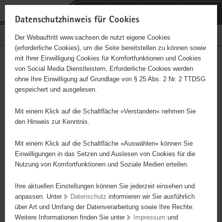
P
Portalübergreifende
o
H
Navigation
Datenschutzhinweis für Cookies
r
a
S
Bürgerschaftliches Engagement
Der Webauftritt www.sachsen.de nutzt eigene Cookies
t
u
e
(erforderliche Cookies), um die Seite bereitstellen zu können sowie
a
p
r
mit Ihrer Einwilligung Cookies für Komfortfunktionen und Cookies
l
t
v
Hauptinhalt
Engagementbörse
von Social Media Dienstleistern. Erforderliche Cookies werden
ü
i
i
ohne Ihre Einwilligung auf Grundlage von § 25 Abs. 2 Nr. 2 TTDSG
b
n
c
gespeichert und ausgelesen.
e
h
e
Ergebnisse auf Karte anzeigen
r
a
Mit einem Klick auf die Schaltfläche »Verstanden« nehmen Sie
g
l
den Hinweis zur Kenntnis.
r
t
Alles
Initiativen
Projekte
e
Mit einem Klick auf die Schaltfläche »Auswählen« können Sie
Nach Alphabet
Nach Postleitzahl
i
Einwilligungen in das Setzen und Auslesen von Cookies für die
Nutzung von Komfortfunktionen und Soziale Medien erteilen.
f
e
Ihre aktuellen Einstellungen können Sie jederzeit einsehen und
40 Suchergebnisse
n
anpassen. Unter
Datenschutz
informieren wir Sie ausführlich
d
über Art und Umfang der Datenverarbeitung sowie Ihre Rechte.
Elterninitiative " Sonnenschein" e.V.
e
Weitere Informationen finden Sie unter
Impressum
und
N