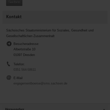
Suchen
Kontakt
Sächsisches Staatsministerium für Soziales, Gesundheit und
Gesellschaftlichen Zusammenhalt
Besucheradresse:
Albertstraße 10
01097 Dresden
Telefon:
0351 564-58611
E-Mail
engagementboerse@sms.sachsen.de
Service
Herausgeber