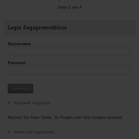
Windmühle
Seite 2 von 4
e.
V.
Weitere
Login Engagementbörse
Informationen
Nutzername
Passwort
Anmelden
Passwort vergessen
Machen Sie Ihren Verein, Ihr Projekt oder Ihre Initiative bekannt.
Verein neu registrieren