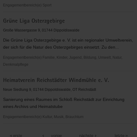
Engagementbereich(e) Sport
Glashütter
Grüne Liga Osterzgebirge
PSV
e.V.
Große Wassergasse 9, 01744 Dippoldiswalde
Die Grüne Liga Osterzgebirge e. V. ist ein regionaler Umweltverein,
der sich für die Natur des Osterzgebirges einsetzt. Zu den...
Engagementbereich(e) Familie, Kinder, Jugend, Bildung, Umwelt, Natur,
Denkmalpflege
Grüne
Heimatverein Reichstädter Windmühle e. V.
Liga
Osterzgebirge
Neue Siedlung 9, 01744 Dippoldiswalde, OT Reichstädt
Sanierung eines Raumes im Schloß Reichstädt zur Einrichtung
eines Archivs und Heimatstube
Engagementbereich(e) Kultur, Musik, Brauchtum
Heimatverein
Reichstädter
erste
vorige
nächste
letzte