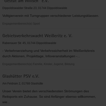
"Gestüt am Wilisch" e.V.
Dippoldiswalder Straße 23, 01744 Dippoldiswalde
Voltigierverein mit Turngruppen verschiedener Leistungsklassen.
Engagementbereich(e) Sport
Förderverein
Gebietsverkehrswacht Weißeritz e. V.
Voltigiersport
Reit-
Rabenauer Str. 45, 01744 Dippoldiswalde
und
- Verkehrserziehung und Verkehrssicherheit im Weißeritzkreis
Fahrverein
durch Aktionen, Projekttage, Infoveranstaltungen -...
"Gestüt
am
Engagementbereich(e) Familie, Kinder, Jugend, Bildung
Wilisch"
Gebietsverkehrswacht
e.V.
Glashütter PSV e.V.
Weißeritz
e.
Am Feldrain 2, 01768 Glashütte
V.
Unser Verein bietet den verschiedensten Strömungen des
Reitsports ein Zuhause. So sind Anfänger ebenso willkommen,
wie...