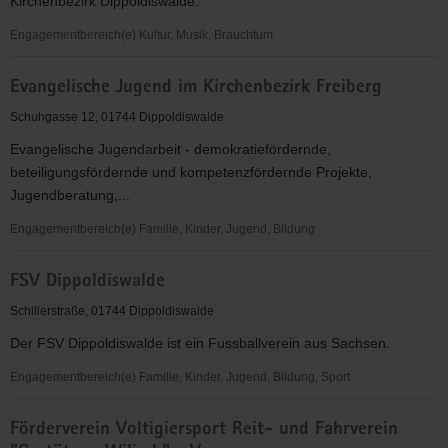
Kirchenbezirk Dippoldiswalde.
Dippoldiswalde
Engagementbereich(e) Kultur, Musik, Brauchtum
Evangelische
Evangelische Jugend im Kirchenbezirk Freiberg
Jugend
Dippoldiswalde
Schuhgasse 12, 01744 Dippoldiswalde
Evangelische Jugendarbeit - demokratiefördernde,
beteiligungsfördernde und kompetenzfördernde Projekte,
Jugendberatung,...
Engagementbereich(e) Familie, Kinder, Jugend, Bildung
Evangelische
FSV Dippoldiswalde
Jugend
im
Schillerstraße, 01744 Dippoldiswalde
Kirchenbezirk
Der FSV Dippoldiswalde ist ein Fussballverein aus Sachsen.
Freiberg
Engagementbereich(e) Familie, Kinder, Jugend, Bildung, Sport
FSV
Förderverein Voltigiersport Reit- und Fahrverein
Dippoldiswalde