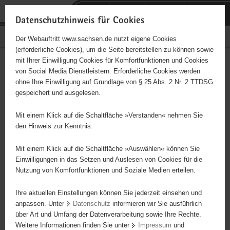
P
Portalübergreifende
o
H
Navigation
Datenschutzhinweis für Cookies
r
a
S
Bürgerschaftliches Engagement
Der Webauftritt www.sachsen.de nutzt eigene Cookies
t
u
e
(erforderliche Cookies), um die Seite bereitstellen zu können sowie
a
p
r
mit Ihrer Einwilligung Cookies für Komfortfunktionen und Cookies
l
t
v
Hauptinhalt
Engagementbörse
von Social Media Dienstleistern. Erforderliche Cookies werden
ü
i
i
ohne Ihre Einwilligung auf Grundlage von § 25 Abs. 2 Nr. 2 TTDSG
b
n
c
gespeichert und ausgelesen.
e
h
e
Ergebnisse auf Karte anzeigen
r
a
Mit einem Klick auf die Schaltfläche »Verstanden« nehmen Sie
g
l
den Hinweis zur Kenntnis.
r
t
Alles
Initiativen
Projekte
e
Mit einem Klick auf die Schaltfläche »Auswählen« können Sie
Nach Alphabet
Nach Postleitzahl
i
Einwilligungen in das Setzen und Auslesen von Cookies für die
Nutzung von Komfortfunktionen und Soziale Medien erteilen.
f
e
Ihre aktuellen Einstellungen können Sie jederzeit einsehen und
40 Suchergebnisse
n
anpassen. Unter
Datenschutz
informieren wir Sie ausführlich
d
über Art und Umfang der Datenverarbeitung sowie Ihre Rechte.
e
erste
vorige
nächste
letzte
Weitere Informationen finden Sie unter
Impressum
und
N