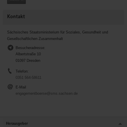
Kontakt
Sächsisches Staatsministerium für Soziales, Gesundheit und
Gesellschaftlichen Zusammenhalt
Besucheradresse:
Albertstraße 10
01097 Dresden
Telefon:
0351 564-58611
E-Mail
engagementboerse@sms.sachsen.de
Service
Herausgeber