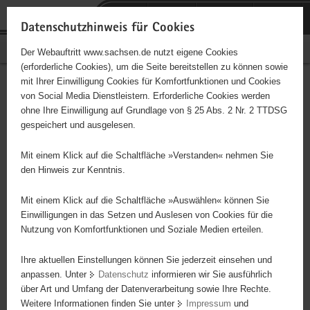
P
Portalübergreifende
o
H
Navigation
Datenschutzhinweis für Cookies
r
a
S
Bürgerschaftliches Engagement
Der Webauftritt www.sachsen.de nutzt eigene Cookies
t
u
e
(erforderliche Cookies), um die Seite bereitstellen zu können sowie
a
p
r
mit Ihrer Einwilligung Cookies für Komfortfunktionen und Cookies
l
t
v
Hauptinhalt
Engagementbörse
von Social Media Dienstleistern. Erforderliche Cookies werden
ü
i
i
ohne Ihre Einwilligung auf Grundlage von § 25 Abs. 2 Nr. 2 TTDSG
b
n
c
gespeichert und ausgelesen.
e
h
e
Ergebnisse auf Karte anzeigen
r
a
Mit einem Klick auf die Schaltfläche »Verstanden« nehmen Sie
g
l
den Hinweis zur Kenntnis.
r
t
Alles
Initiativen
Projekte
e
Mit einem Klick auf die Schaltfläche »Auswählen« können Sie
Nach Alphabet
Nach Postleitzahl
i
Einwilligungen in das Setzen und Auslesen von Cookies für die
Nutzung von Komfortfunktionen und Soziale Medien erteilen.
f
e
Ihre aktuellen Einstellungen können Sie jederzeit einsehen und
100 Suchergebnisse
n
anpassen. Unter
Datenschutz
informieren wir Sie ausführlich
d
über Art und Umfang der Datenverarbeitung sowie Ihre Rechte.
Verein "Knirpshauen" e. V.
e
Weitere Informationen finden Sie unter
Impressum
und
N