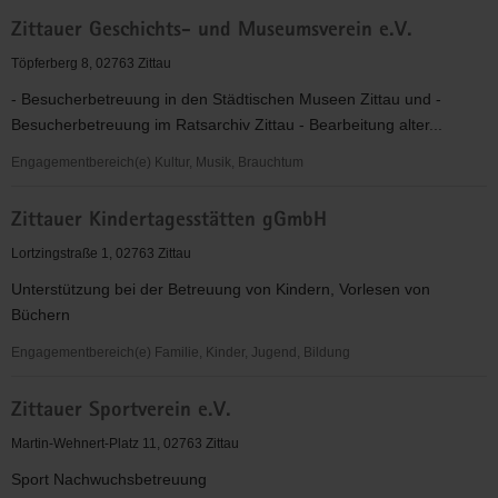
Zittauer
Zittauer Geschichts- und Museumsverein e.V.
Alten-
und
Töpferberg 8, 02763 Zittau
Pflegeheim
- Besucherbetreuung in den Städtischen Museen Zittau und -
gmbH
Besucherbetreuung im Ratsarchiv Zittau - Bearbeitung alter...
"ST.
JAKOB"
Engagementbereich(e) Kultur, Musik, Brauchtum
Zittauer
Zittauer Kindertagesstätten gGmbH
Geschichts-
und
Lortzingstraße 1, 02763 Zittau
Museumsverein
Unterstützung bei der Betreuung von Kindern, Vorlesen von
e.V.
Büchern
Engagementbereich(e) Familie, Kinder, Jugend, Bildung
Zittauer
Zittauer Sportverein e.V.
Kindertagesstätten
gGmbH
Martin-Wehnert-Platz 11, 02763 Zittau
Sport Nachwuchsbetreuung