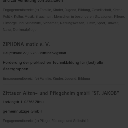
und zur Verhütung von Straftaten
e.V.
Engagementbereich(e) Familie, Kinder, Jugend, Bildung, Gesellschaft, Kirche,
Politik, Kultur, Musik, Brauchtum, Menschen in besonderen Situationen, Pflege,
Fürsorge und Selbsthilfe, Sicherheit, Rettungswesen, Justiz, Sport, Umwelt,
Natur, Denkmalpflege
Weißer
ZIPHONA matic e. V.
Ring
e.
Hauptstraße 27, 02763 Mittelherwigsdorf
V.
Förderung der praktischen Technikbildung für (fast) alle
-
Altersgruppen
Außenstelle
Löbau-
Engagementbereich(e) Familie, Kinder, Jugend, Bildung
Zittau
ZIPHONA
Zittauer Alten- und Pflegeheim gmbH "ST. JAKOB"
matic
e.
Lortzingstr. 1, 02763 Zittau
V.
gemeinnützige GmbH
Engagementbereich(e) Pflege, Fürsorge und Selbsthilfe