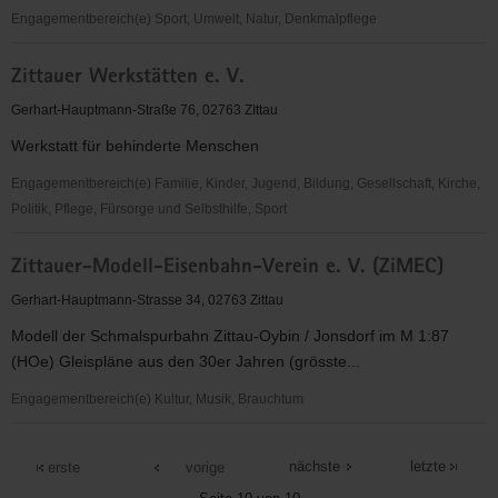
Engagementbereich(e) Sport, Umwelt, Natur, Denkmalpflege
Zittauer
Zittauer Werkstätten e. V.
Sportverein
e.V.
Gerhart-Hauptmann-Straße 76, 02763 ZIttau
Werkstatt für behinderte Menschen
Engagementbereich(e) Familie, Kinder, Jugend, Bildung, Gesellschaft, Kirche,
Politik, Pflege, Fürsorge und Selbsthilfe, Sport
Zittauer
Zittauer-Modell-Eisenbahn-Verein e. V. (ZiMEC)
Werkstätten
e.
Gerhart-Hauptmann-Strasse 34, 02763 Zittau
V.
Modell der Schmalspurbahn Zittau-Oybin / Jonsdorf im M 1:87
(HOe) Gleispläne aus den 30er Jahren (grösste...
Engagementbereich(e) Kultur, Musik, Brauchtum
Zittauer-
Modell-
nächste
letzte
erste
vorige
Eisenbahn-