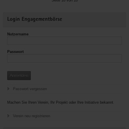
Seite 10 von 10
Verein
e.
Weitere
V.
Login Engagementbörse
Informationen
(ZiMEC)
Nutzername
Passwort
Anmelden
Passwort vergessen
Machen Sie Ihren Verein, Ihr Projekt oder Ihre Initiative bekannt.
Verein neu registrieren