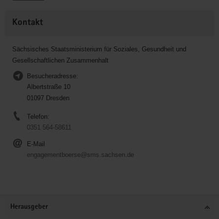
Kontakt
Sächsisches Staatsministerium für Soziales, Gesundheit und
Gesellschaftlichen Zusammenhalt
Besucheradresse:
Albertstraße 10
01097 Dresden
Telefon:
0351 564-58611
E-Mail
engagementboerse@sms.sachsen.de
Service
Herausgeber