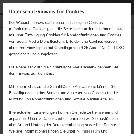
P
Portalübergreifende
o
H
Navigation
Datenschutzhinweis für Cookies
r
a
S
Bürgerschaftliches Engagement
Der Webauftritt www.sachsen.de nutzt eigene Cookies
t
u
e
(erforderliche Cookies), um die Seite bereitstellen zu können sowie
a
p
r
mit Ihrer Einwilligung Cookies für Komfortfunktionen und Cookies
l
t
v
Hauptinhalt
Engagementbörse
von Social Media Dienstleistern. Erforderliche Cookies werden
ü
i
i
ohne Ihre Einwilligung auf Grundlage von § 25 Abs. 2 Nr. 2 TTDSG
b
n
c
gespeichert und ausgelesen.
e
h
e
Ergebnisse auf Karte anzeigen
r
a
Mit einem Klick auf die Schaltfläche »Verstanden« nehmen Sie
g
l
den Hinweis zur Kenntnis.
r
t
Alles
Initiativen
Projekte
e
Mit einem Klick auf die Schaltfläche »Auswählen« können Sie
Nach Alphabet
Nach Postleitzahl
i
Einwilligungen in das Setzen und Auslesen von Cookies für die
Nutzung von Komfortfunktionen und Soziale Medien erteilen.
f
e
Ihre aktuellen Einstellungen können Sie jederzeit einsehen und
100 Suchergebnisse
n
anpassen. Unter
Datenschutz
informieren wir Sie ausführlich
d
über Art und Umfang der Datenverarbeitung sowie Ihre Rechte.
e
erste
vorige
nächste
letzte
Weitere Informationen finden Sie unter
Impressum
und
N