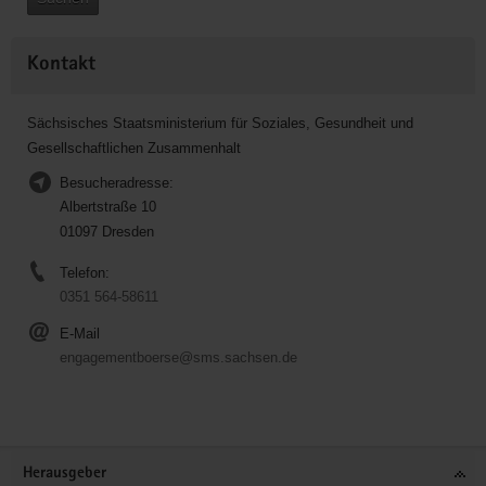
Kontakt
Sächsisches Staatsministerium für Soziales, Gesundheit und
Gesellschaftlichen Zusammenhalt
Besucheradresse:
Albertstraße 10
01097 Dresden
Telefon:
0351 564-58611
E-Mail
engagementboerse@sms.sachsen.de
Service
Herausgeber