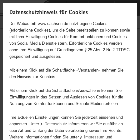
P
Portalübergreifende
o
H
Navigation
Datenschutzhinweis für Cookies
r
a
S
Bürgerschaftliches Engagement
Der Webauftritt www.sachsen.de nutzt eigene Cookies
t
u
e
(erforderliche Cookies), um die Seite bereitstellen zu können sowie
a
p
r
mit Ihrer Einwilligung Cookies für Komfortfunktionen und Cookies
l
t
v
Hauptinhalt
Engagementbörse
von Social Media Dienstleistern. Erforderliche Cookies werden
ü
i
i
ohne Ihre Einwilligung auf Grundlage von § 25 Abs. 2 Nr. 2 TTDSG
b
n
c
gespeichert und ausgelesen.
e
h
e
Ergebnisse auf Karte anzeigen
r
a
Mit einem Klick auf die Schaltfläche »Verstanden« nehmen Sie
g
l
den Hinweis zur Kenntnis.
r
t
Alles
Initiativen
Projekte
e
Mit einem Klick auf die Schaltfläche »Auswählen« können Sie
Nach Alphabet
Nach Postleitzahl
i
Einwilligungen in das Setzen und Auslesen von Cookies für die
Nutzung von Komfortfunktionen und Soziale Medien erteilen.
f
e
Ihre aktuellen Einstellungen können Sie jederzeit einsehen und
624 Suchergebnisse
n
anpassen. Unter
Datenschutz
informieren wir Sie ausführlich
d
über Art und Umfang der Datenverarbeitung sowie Ihre Rechte.
Willkommen in Johannstadt e. V.
e
Weitere Informationen finden Sie unter
Impressum
und
N