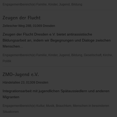
Engagementbereich(e) Familie, Kinder, Jugend, Bildung
Zentrum
Zeugen der Flucht
für
Historische
Zellescher Weg 28B, 01069 Dresden
und
Zeugen der Flucht Dresden e.V. bietet antirassistische
Zeitgemäße
Bildungsarbeit an, indem wir Begegnungen und Dialoge zwischen
Reformpädagogik
Menschen...
Engagementbereich(e) Familie, Kinder, Jugend, Bildung, Gesellschaft, Kirche,
Politik
Zeugen
ZMO-Jugend e.V.
der
Flucht
Händelallee 23, 01309 Dresden
Integrationsarbeit mit jugendlichen Spätaussiedlern und anderen
Migranten
Engagementbereich(e) Kultur, Musik, Brauchtum, Menschen in besonderen
Situationen