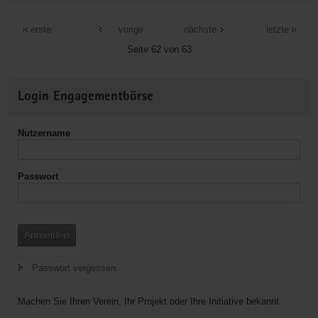
ZMO-
Jugend
erste
vorige
nächste
letzte
e.V.
Seite 62 von 63
Weitere
Login Engagementbörse
Informationen
Nutzername
Passwort
Anmelden
Passwort vergessen
Machen Sie Ihren Verein, Ihr Projekt oder Ihre Initiative bekannt.