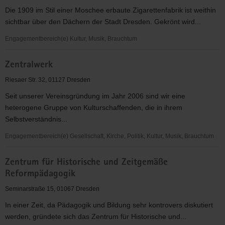
Zionskirche
Die 1909 im Stil einer Moschee erbaute Zigarettenfabrik ist weithin
sichtbar über den Dächern der Stadt Dresden. Gekrönt wird...
Engagementbereich(e) Kultur, Musik, Brauchtum
Yenidze-
Zentralwerk
Theater-
und
Riesaer Str. 32, 01127 Dresden
Veranstaltungs
Seit unserer Vereinsgründung im Jahr 2006 sind wir eine
gGmbH
heterogene Gruppe von Kulturschaffenden, die in ihrem
Selbstverständnis...
Engagementbereich(e) Gesellschaft, Kirche, Politik, Kultur, Musik, Brauchtum
Zentralwerk
Zentrum für Historische und Zeitgemäße
Reformpädagogik
Seminarstraße 15, 01067 Dresden
In einer Zeit, da Pädagogik und Bildung sehr kontrovers diskutiert
werden, gründete sich das Zentrum für Historische und...