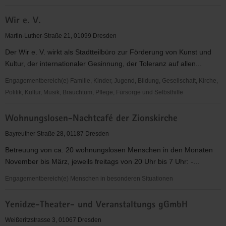
Wir
Wir e. V.
AG
Martin-Luther-Straße 21, 01099 Dresden
Der Wir e. V. wirkt als Stadtteilbüro zur Förderung von Kunst und
Kultur, der internationaler Gesinnung, der Toleranz auf allen...
Engagementbereich(e) Familie, Kinder, Jugend, Bildung, Gesellschaft, Kirche,
Politik, Kultur, Musik, Brauchtum, Pflege, Fürsorge und Selbsthilfe
Wir
Wohnungslosen-Nachtcafé der Zionskirche
e.
V.
Bayreuther Straße 28, 01187 Dresden
Betreuung von ca. 20 wohnungslosen Menschen in den Monaten
November bis März, jeweils freitags von 20 Uhr bis 7 Uhr: -...
Engagementbereich(e) Menschen in besonderen Situationen
Wohnungslosen-
Yenidze-Theater- und Veranstaltungs gGmbH
Nachtcafé
der
Weißeritzstrasse 3, 01067 Dresden