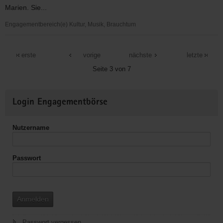
Delitzsch
Marien. Sie...
Engagementbereich(e) Kultur, Musik, Brauchtum
Evangelische
Kirchgemeinde
erste
vorige
nächste
letzte
Torgau
Seite 3 von 7
Weitere
Login Engagementbörse
Informationen
Nutzername
Passwort
Anmelden
Passwort vergessen