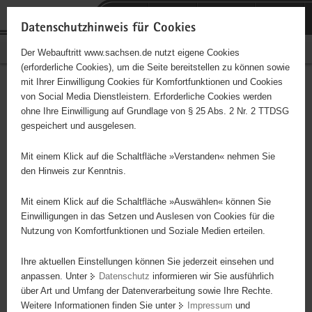
P
Portalübergreifende
o
H
Navigation
Datenschutzhinweis für Cookies
r
a
S
Bürgerschaftliches Engagement
Der Webauftritt www.sachsen.de nutzt eigene Cookies
t
u
e
(erforderliche Cookies), um die Seite bereitstellen zu können sowie
a
p
r
mit Ihrer Einwilligung Cookies für Komfortfunktionen und Cookies
l
t
v
Hauptinhalt
Engagementbörse
von Social Media Dienstleistern. Erforderliche Cookies werden
ü
i
i
ohne Ihre Einwilligung auf Grundlage von § 25 Abs. 2 Nr. 2 TTDSG
b
n
c
gespeichert und ausgelesen.
e
h
e
Ergebnisse auf Karte anzeigen
r
a
Mit einem Klick auf die Schaltfläche »Verstanden« nehmen Sie
g
l
den Hinweis zur Kenntnis.
r
t
Alles
Initiativen
Projekte
e
Mit einem Klick auf die Schaltfläche »Auswählen« können Sie
Nach Alphabet
Nach Postleitzahl
i
Einwilligungen in das Setzen und Auslesen von Cookies für die
Nutzung von Komfortfunktionen und Soziale Medien erteilen.
f
e
Ihre aktuellen Einstellungen können Sie jederzeit einsehen und
69 Suchergebnisse
n
anpassen. Unter
Datenschutz
informieren wir Sie ausführlich
d
über Art und Umfang der Datenverarbeitung sowie Ihre Rechte.
Kinder- und Jugendförderungsverein e. V.
e
Weitere Informationen finden Sie unter
Impressum
und
N