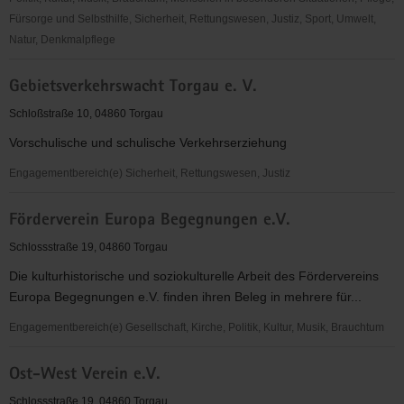
Fürsorge und Selbsthilfe, Sicherheit, Rettungswesen, Justiz, Sport, Umwelt,
Natur, Denkmalpflege
Deutscher
Gebietsverkehrswacht Torgau e. V.
Kinderschutzbund
OV
Schloßstraße 10, 04860 Torgau
Torgau
Vorschulische und schulische Verkehrserziehung
e.
V.
Engagementbereich(e) Sicherheit, Rettungswesen, Justiz
Gebietsverkehrswacht
Förderverein Europa Begegnungen e.V.
Torgau
e.
Schlossstraße 19, 04860 Torgau
V.
Die kulturhistorische und soziokulturelle Arbeit des Fördervereins
Europa Begegnungen e.V. finden ihren Beleg in mehrere für...
Engagementbereich(e) Gesellschaft, Kirche, Politik, Kultur, Musik, Brauchtum
Förderverein
Ost-West Verein e.V.
Europa
Begegnungen
Schlossstraße 19, 04860 Torgau