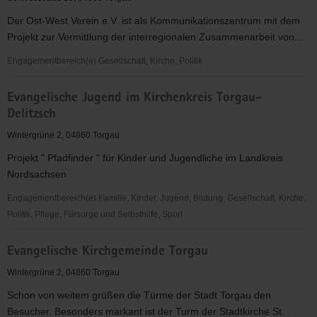
e.V.
Der Ost-West Verein e.V. ist als Kommunikationszentrum mit dem
Projekt zur Vermittlung der interregionalen Zusammenarbeit von...
Engagementbereich(e) Gesellschaft, Kirche, Politik
Ost-
Evangelische Jugend im Kirchenkreis Torgau-
West
Delitzsch
Verein
e.V.
Wintergrüne 2, 04860 Torgau
Projekt " Pfadfinder " für Kinder und Jugendliche im Landkreis
Nordsachsen
Engagementbereich(e) Familie, Kinder, Jugend, Bildung, Gesellschaft, Kirche,
Politik, Pflege, Fürsorge und Selbsthilfe, Sport
Evangelische
Evangelische Kirchgemeinde Torgau
Jugend
im
Wintergrüne 2, 04860 Torgau
Kirchenkreis
Schon von weitem grüßen die Türme der Stadt Torgau den
Torgau-
Besucher. Besonders markant ist der Turm der Stadtkirche St.