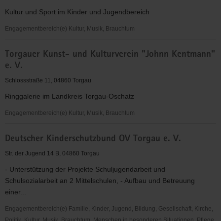
Moon"
Kultur und Sport im Kinder und Jugendbereich
Engagementbereich(e) Kultur, Musik, Brauchtum
Rock
Torgauer Kunst- und Kulturverein "Johnn Kentmann"
´n
e. V.
´Roll
&
Schlossstraße 11, 04860 Torgau
Tanzclub
Ringgalerie im Landkreis Torgau-Oschatz
Ireen
e.V.
Engagementbereich(e) Kultur, Musik, Brauchtum
Torgauer
Deutscher Kinderschutzbund OV Torgau e. V.
Kunst-
und
Str. der Jugend 14 B, 04860 Torgau
Kulturverein
- Unterstützung der Projekte Schuljugendarbeit und
"Johnn
Schulsozialarbeit an 2 Mittelschulen, - Aufbau und Betreuung
Kentmann"
einer...
e.
V.
Engagementbereich(e) Familie, Kinder, Jugend, Bildung, Gesellschaft, Kirche,
Politik, Kultur, Musik, Brauchtum, Menschen in besonderen Situationen, Pflege,