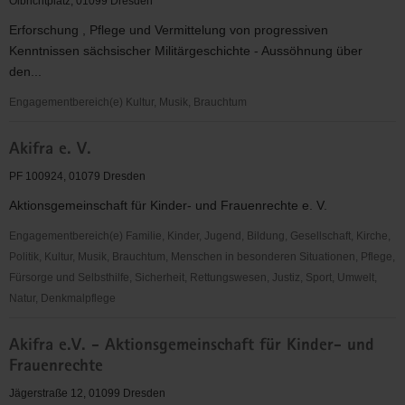
Olbrichtplatz, 01099 Dresden
e.V.
Erforschung , Pflege und Vermittelung von progressiven
Kenntnissen sächsischer Militärgeschichte - Aussöhnung über
den...
Engagementbereich(e) Kultur, Musik, Brauchtum
AK
Akifra e. V.
Sächsische
Militärgeschichte
PF 100924, 01079 Dresden
e.
Aktionsgemeinschaft für Kinder- und Frauenrechte e. V.
V.
Dresden
Engagementbereich(e) Familie, Kinder, Jugend, Bildung, Gesellschaft, Kirche,
Politik, Kultur, Musik, Brauchtum, Menschen in besonderen Situationen, Pflege,
Fürsorge und Selbsthilfe, Sicherheit, Rettungswesen, Justiz, Sport, Umwelt,
Natur, Denkmalpflege
Akifra
Akifra e.V. - Aktionsgemeinschaft für Kinder- und
e.
Frauenrechte
V.
Jägerstraße 12, 01099 Dresden