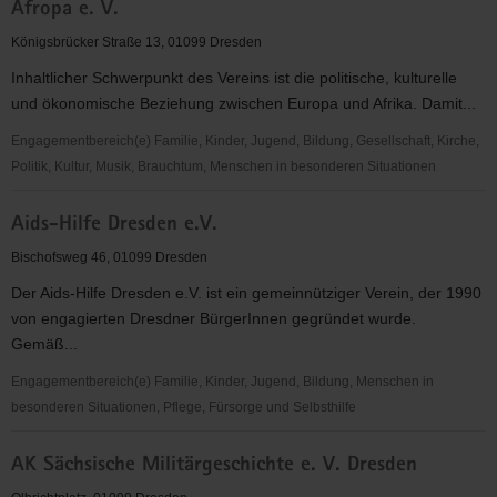
Afropa e. V.
Dresden
e.V.
Königsbrücker Straße 13, 01099 Dresden
Inhaltlicher Schwerpunkt des Vereins ist die politische, kulturelle
und ökonomische Beziehung zwischen Europa und Afrika. Damit...
Engagementbereich(e) Familie, Kinder, Jugend, Bildung, Gesellschaft, Kirche,
Politik, Kultur, Musik, Brauchtum, Menschen in besonderen Situationen
Afropa
Aids-Hilfe Dresden e.V.
e.
V.
Bischofsweg 46, 01099 Dresden
Der Aids-Hilfe Dresden e.V. ist ein gemeinnütziger Verein, der 1990
von engagierten Dresdner BürgerInnen gegründet wurde.
Gemäß...
Engagementbereich(e) Familie, Kinder, Jugend, Bildung, Menschen in
besonderen Situationen, Pflege, Fürsorge und Selbsthilfe
Aids-
AK Sächsische Militärgeschichte e. V. Dresden
Hilfe
Dresden