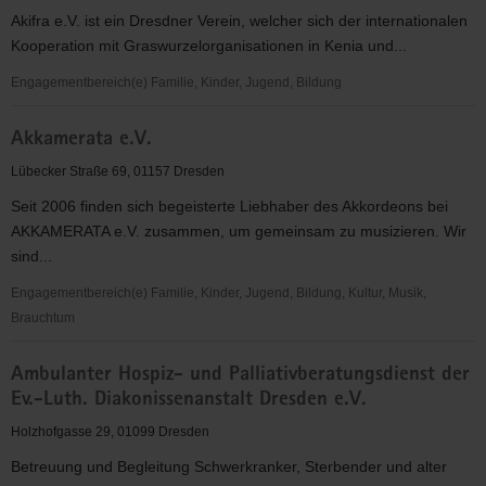
Akifra e.V. ist ein Dresdner Verein, welcher sich der internationalen
Kooperation mit Graswurzelorganisationen in Kenia und...
Engagementbereich(e) Familie, Kinder, Jugend, Bildung
Akifra
Akkamerata e.V.
e.V.
-
Lübecker Straße 69, 01157 Dresden
Aktionsgemeinschaft
Seit 2006 finden sich begeisterte Liebhaber des Akkordeons bei
für
AKKAMERATA e.V. zusammen, um gemeinsam zu musizieren. Wir
Kinder-
sind...
und
Frauenrechte
Engagementbereich(e) Familie, Kinder, Jugend, Bildung, Kultur, Musik,
Brauchtum
Akkamerata
Ambulanter Hospiz- und Palliativberatungsdienst der
e.V.
Ev.-Luth. Diakonissenanstalt Dresden e.V.
Holzhofgasse 29, 01099 Dresden
Betreuung und Begleitung Schwerkranker, Sterbender und alter