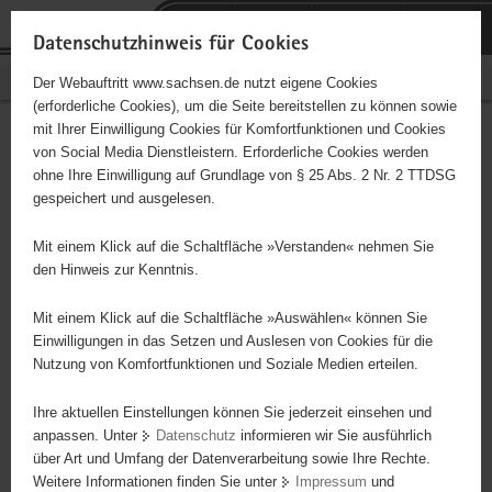
P
Portalübergreifende
o
H
Navigation
Datenschutzhinweis für Cookies
r
a
S
Bürgerschaftliches Engagement
Der Webauftritt www.sachsen.de nutzt eigene Cookies
t
u
e
(erforderliche Cookies), um die Seite bereitstellen zu können sowie
a
p
r
mit Ihrer Einwilligung Cookies für Komfortfunktionen und Cookies
l
t
v
Hauptinhalt
Engagementbörse
von Social Media Dienstleistern. Erforderliche Cookies werden
ü
i
i
ohne Ihre Einwilligung auf Grundlage von § 25 Abs. 2 Nr. 2 TTDSG
b
n
c
gespeichert und ausgelesen.
e
h
e
Ergebnisse auf Karte anzeigen
r
a
Mit einem Klick auf die Schaltfläche »Verstanden« nehmen Sie
g
l
den Hinweis zur Kenntnis.
r
t
Alles
Initiativen
Projekte
e
Mit einem Klick auf die Schaltfläche »Auswählen« können Sie
Nach Alphabet
Nach Postleitzahl
i
Einwilligungen in das Setzen und Auslesen von Cookies für die
Nutzung von Komfortfunktionen und Soziale Medien erteilen.
f
e
Ihre aktuellen Einstellungen können Sie jederzeit einsehen und
634 Suchergebnisse
n
anpassen. Unter
Datenschutz
informieren wir Sie ausführlich
d
über Art und Umfang der Datenverarbeitung sowie Ihre Rechte.
Adventjugend in Sachsen
e
Weitere Informationen finden Sie unter
Impressum
und
N