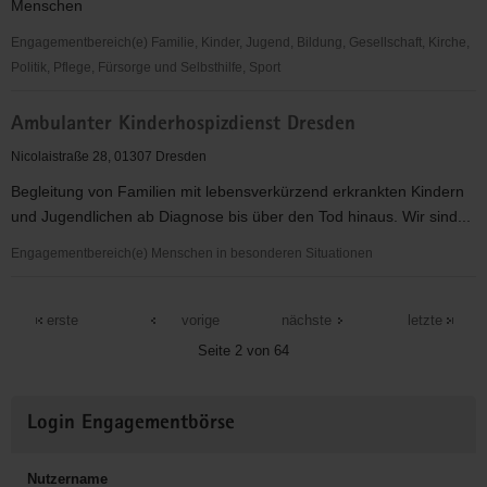
Menschen
Engagementbereich(e) Familie, Kinder, Jugend, Bildung, Gesellschaft, Kirche,
Politik, Pflege, Fürsorge und Selbsthilfe, Sport
Ambulanter
Ambulanter Kinderhospizdienst Dresden
Hospiz-
und
Nicolaistraße 28, 01307 Dresden
Palliativberatungsdienst
Begleitung von Familien mit lebensverkürzend erkrankten Kindern
der
und Jugendlichen ab Diagnose bis über den Tod hinaus. Wir sind...
Ev.-
Luth.
Engagementbereich(e) Menschen in besonderen Situationen
Diakonissenanstalt
Ambulanter
Dresden
Kinderhospizdienst
erste
vorige
nächste
letzte
e.V.
Dresden
Seite 2 von 64
Weitere
Login Engagementbörse
Informationen
Nutzername