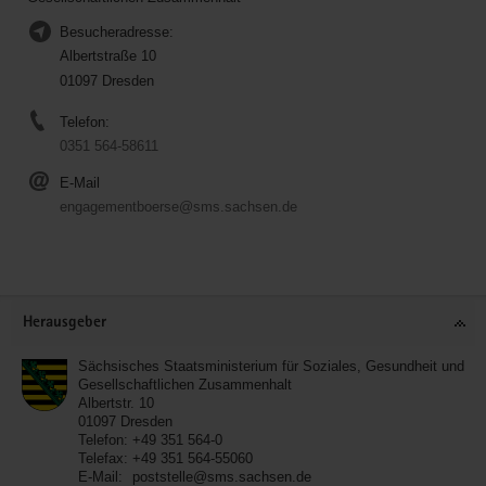
Besucheradresse:
Albertstraße 10
01097 Dresden
Telefon:
0351 564-58611
E-Mail
engagementboerse@sms.sachsen.de
Service
Herausgeber
Sächsisches Staatsministerium für Soziales, Gesundheit und
Gesellschaftlichen Zusammenhalt
Albertstr. 10
01097
Dresden
Telefon:
+49 351 564-0
Telefax:
+49 351 564-55060
E-Mail:
poststelle@sms.sachsen.de