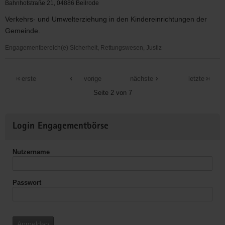
e.
Bahnhofstraße 21, 04886 Beilrode
V.
Verkehrs- und Umwelterziehung in den Kindereinrichtungen der
Gemeinde.
Engagementbereich(e) Sicherheit, Rettungswesen, Justiz
Gemeinde
Beilrode
erste
vorige
nächste
letzte
Seite 2 von 7
Weitere
Login Engagementbörse
Informationen
Nutzername
Passwort
Anmelden