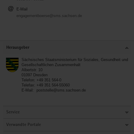
E-Mail
engagementboerse@sms.sachsen.de
Service
Herausgeber
Sächsisches Staatsministerium für Soziales, Gesundheit und
Gesellschaftlichen Zusammenhalt
Albertstr. 10
01097
Dresden
Telefon:
+49 351 564-0
Telefax:
+49 351 564-55060
E-Mail:
poststelle@sms.sachsen.de
Service
Verwandte Portale