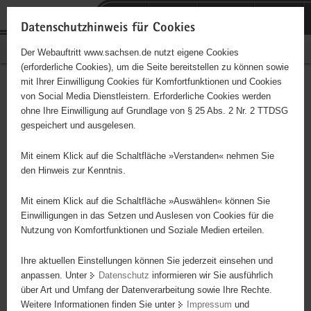
P
Portalübergreifende
o
H
Navigation
Datenschutzhinweis für Cookies
r
a
S
Bürgerschaftliches Engagement
Der Webauftritt www.sachsen.de nutzt eigene Cookies
t
u
e
(erforderliche Cookies), um die Seite bereitstellen zu können sowie
a
p
r
mit Ihrer Einwilligung Cookies für Komfortfunktionen und Cookies
l
t
v
Hauptinhalt
Engagementbörse
von Social Media Dienstleistern. Erforderliche Cookies werden
ü
i
i
ohne Ihre Einwilligung auf Grundlage von § 25 Abs. 2 Nr. 2 TTDSG
b
n
c
gespeichert und ausgelesen.
e
h
e
Ergebnisse auf Karte anzeigen
r
a
Mit einem Klick auf die Schaltfläche »Verstanden« nehmen Sie
g
l
den Hinweis zur Kenntnis.
r
t
Alles
Initiativen
Projekte
e
Mit einem Klick auf die Schaltfläche »Auswählen« können Sie
Nach Alphabet
Nach Postleitzahl
i
Einwilligungen in das Setzen und Auslesen von Cookies für die
Nutzung von Komfortfunktionen und Soziale Medien erteilen.
f
e
Ihre aktuellen Einstellungen können Sie jederzeit einsehen und
65 Suchergebnisse
n
anpassen. Unter
Datenschutz
informieren wir Sie ausführlich
d
über Art und Umfang der Datenverarbeitung sowie Ihre Rechte.
Ev. Kirchspiel Zinna-Welsau
e
Weitere Informationen finden Sie unter
Impressum
und
N