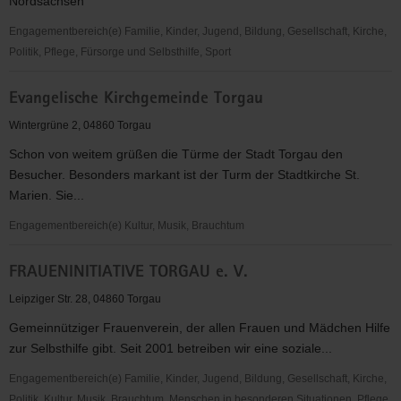
Nordsachsen
Engagementbereich(e) Familie, Kinder, Jugend, Bildung, Gesellschaft, Kirche,
Politik, Pflege, Fürsorge und Selbsthilfe, Sport
Evangelische
Evangelische Kirchgemeinde Torgau
Jugend
im
Wintergrüne 2, 04860 Torgau
Kirchenkreis
Schon von weitem grüßen die Türme der Stadt Torgau den
Torgau-
Besucher. Besonders markant ist der Turm der Stadtkirche St.
Delitzsch
Marien. Sie...
Engagementbereich(e) Kultur, Musik, Brauchtum
Evangelische
FRAUENINITIATIVE TORGAU e. V.
Kirchgemeinde
Torgau
Leipziger Str. 28, 04860 Torgau
Gemeinnütziger Frauenverein, der allen Frauen und Mädchen Hilfe
zur Selbsthilfe gibt. Seit 2001 betreiben wir eine soziale...
Engagementbereich(e) Familie, Kinder, Jugend, Bildung, Gesellschaft, Kirche,
Politik, Kultur, Musik, Brauchtum, Menschen in besonderen Situationen, Pflege,