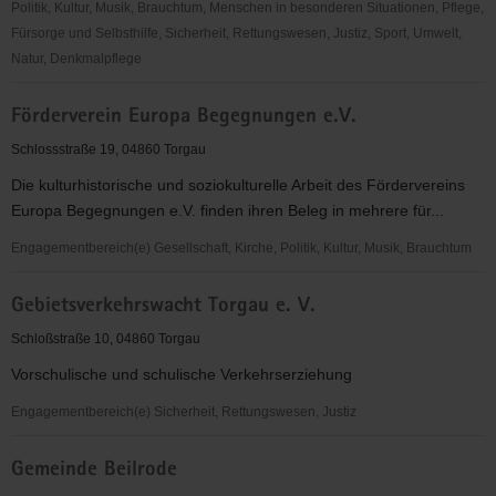
Politik, Kultur, Musik, Brauchtum, Menschen in besonderen Situationen, Pflege,
Fürsorge und Selbsthilfe, Sicherheit, Rettungswesen, Justiz, Sport, Umwelt,
Natur, Denkmalpflege
Förderverein
Förderverein Europa Begegnungen e.V.
der
Grundschule
Schlossstraße 19, 04860 Torgau
am
Die kulturhistorische und soziokulturelle Arbeit des Fördervereins
Rodelberg
Europa Begegnungen e.V. finden ihren Beleg in mehrere für...
Torgau
e.
Engagementbereich(e) Gesellschaft, Kirche, Politik, Kultur, Musik, Brauchtum
V.
Förderverein
Gebietsverkehrswacht Torgau e. V.
Europa
Begegnungen
Schloßstraße 10, 04860 Torgau
e.V.
Vorschulische und schulische Verkehrserziehung
Engagementbereich(e) Sicherheit, Rettungswesen, Justiz
Gebietsverkehrswacht
Gemeinde Beilrode
Torgau