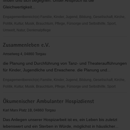
finden und sich begegnen. Unser Anspruch ist die
Gleichwertigkeit...
Engagementbereich(e) Familie, Kinder, Jugend, Bildung, Gesellschaft, Kirche,
Politik, Kultur, Musik, Brauchtum, Pflege, Fürsorge und Selbsthilfe, Sport,
Umwelt, Natur, Denkmalpflege
ZeitOase
Zusammenleben e.V.
Torgau
Amselweg 4, 04860 Torgau
die Planung und Durchführung von Tanz- und Theateraufführungen
für Kinder, Jugendliche und Erwachene. die Planung und...
Engagementbereich(e) Familie, Kinder, Jugend, Bildung, Gesellschaft, Kirche,
Politik, Kultur, Musik, Brauchtum, Pflege, Fürsorge und Selbsthilfe, Sport
Zusammenleben
Ökumenischer Ambulanter Hospizdienst
e.V.
Karl Marx Platz 1B, 04860 Torgau
Das Anliegen unserer Hospizarbeit ist es, ein Leben bis zuletzt
lebenswert und ein Sterben in Würde, möglichst in häuslicher...