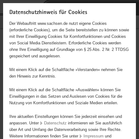
P
Portalübergreifende
o
H
Navigation
Datenschutzhinweis für Cookies
r
a
S
Bürgerschaftliches Engagement
Der Webauftritt www.sachsen.de nutzt eigene Cookies
t
u
e
(erforderliche Cookies), um die Seite bereitstellen zu können sowie
a
p
r
mit Ihrer Einwilligung Cookies für Komfortfunktionen und Cookies
l
t
v
Hauptinhalt
Engagementbörse
von Social Media Dienstleistern. Erforderliche Cookies werden
ü
i
i
ohne Ihre Einwilligung auf Grundlage von § 25 Abs. 2 Nr. 2 TTDSG
b
n
c
gespeichert und ausgelesen.
e
h
e
Ergebnisse auf Karte anzeigen
r
a
Mit einem Klick auf die Schaltfläche »Verstanden« nehmen Sie
g
l
den Hinweis zur Kenntnis.
r
t
Alles
Initiativen
Projekte
e
Mit einem Klick auf die Schaltfläche »Auswählen« können Sie
Nach Alphabet
Nach Postleitzahl
i
Einwilligungen in das Setzen und Auslesen von Cookies für die
Nutzung von Komfortfunktionen und Soziale Medien erteilen.
f
e
Ihre aktuellen Einstellungen können Sie jederzeit einsehen und
65 Suchergebnisse
n
anpassen. Unter
Datenschutz
informieren wir Sie ausführlich
d
über Art und Umfang der Datenverarbeitung sowie Ihre Rechte.
Volkssolidarität Regionalverband Torgau-Oschatz e.
e
Weitere Informationen finden Sie unter
Impressum
und
N