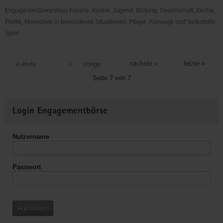
Engagementbereich(e) Familie, Kinder, Jugend, Bildung, Gesellschaft, Kirche,
Politik, Menschen in besonderen Situationen, Pflege, Fürsorge und Selbsthilfe,
Sport
Ökumenischer
Ambulanter
nächste
letzte
erste
vorige
Hospizdienst
Seite 7 von 7
Weitere
Login Engagementbörse
Informationen
Nutzername
Passwort
Anmelden