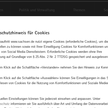
en
Politik und Verwaltung
Themen
Se
schutzhinweis für Cookies
Schriftgröße anpassen
Kontr
auftritt www.sachsen.de nutzt eigene Cookies (erforderliche Cookies), um die
tellen zu können sowie mit Ihrer Einwilligung Cookies für Komfortfunktionen u
t
agementbörse
 von Social Media Dienstleistern. Erforderliche Cookies werden ohne Ihre
igung auf Grundlage von § 25 Abs. 2 Nr. 2 TTDSG gespeichert und ausgelesen
isse auf Karte anzeigen
em Klick auf die Schaltfläche »Verstanden« nehmen Sie den Hinweis zur Kenn
em Klick auf die Schaltfläche »Auswählen« können Sie Einwilligungen in das 
Initiativen
Projekte
Nach Alphabet
Nach Post
lesen von Cookies für die Nutzung von Komfortfunktionen und Soziale Medie
tuellen Einstellungen können Sie jederzeit einsehen und anpassen. Unter
63 Suchergebnisse
nschutz
informieren wir Sie ausführlich über Art und Umfang der Datenverarbe