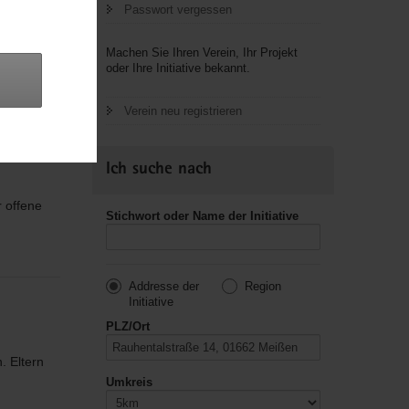
Passwort vergessen
Machen Sie Ihren Verein, Ihr Projekt
oder Ihre Initiative bekannt.
Verein neu registrieren
Ich suche nach
 offene
Stichwort oder Name der Initiative
Addresse der
Region
Initiative
PLZ/Ort
. Eltern
Umkreis