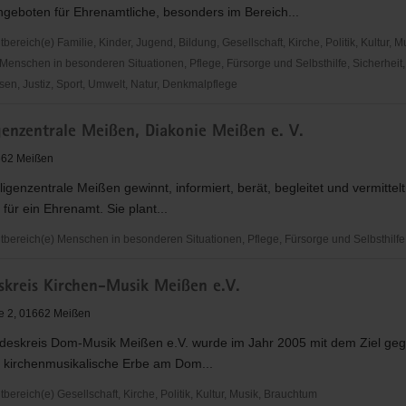
geboten für Ehrenamtliche, besonders im Bereich...
reich(e) Familie, Kinder, Jugend, Bildung, Gesellschaft, Kirche, Politik, Kultur, M
Menschen in besonderen Situationen, Pflege, Fürsorge und Selbsthilfe, Sicherheit,
en, Justiz, Sport, Umwelt, Natur, Denkmalpflege
che
genzentrale Meißen, Diakonie Meißen e. V.
sakademie
662 Meißen
lligenzentrale Meißen gewinnt, informiert, berät, begleitet und vermittelt
ür ein Ehrenamt. Sie plant...
ereich(e) Menschen in besonderen Situationen, Pflege, Fürsorge und Selbsthilfe
nzentrale
skreis Kirchen-Musik Meißen e.V.
e 2, 01662 Meißen
deskreis Dom-Musik Meißen e.V. wurde im Jahr 2005 mit dem Ziel geg
e kirchenmusikalische Erbe am Dom...
reich(e) Gesellschaft, Kirche, Politik, Kultur, Musik, Brauchtum