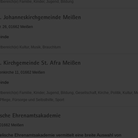
ereich(e) Familie, Kinder, Jugend, Bildung
h. Johanneskirchgemeinde Meißen
r. 26, 01662 Meißen
inde
ereich(e) Kultur, Musik, Brauchtum
h. Kirchgemeinde St. Afra Meißen
irchgemeinde
enkirche 11, 01662 Meißen
inde
reich(e) Familie, Kinder, Jugend, Bildung, Gesellschaft, Kirche, Politik, Kultur, M
flege, Fürsorge und Selbsthilfe, Sport
ische Ehrenamtsakademie
inde
, 01662 Meißen
elische Ehrenamtsakademie vermittelt eine breite Auswahl von