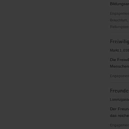
Bildungsan
Meißen
Engagementbe
Brauchtum, 
Rettungswes
Evangelis
Freiwili
Ehrenamt
Markt 1, 01
Die Freiwi
Menschen f
Engagementb
Freiwilige
Freunde
Meißen,
Diakonie
Lorenzgass
Meißen
Der Freun
e.
das reich
V.
Engagementbe