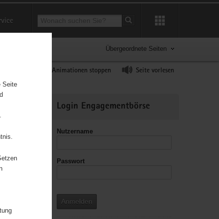
Suchbegriff
rvice
Suche starten
Übergeordnete Seiten
ast erhöhen
Animationen stoppen
Seite vorlesen
 Seite
nd
Weitere
Login Engagementbörse
Informationen
.
Nutzername
tnis.
Setzen
Passwort
leitzahl
n
Anmelden
itung