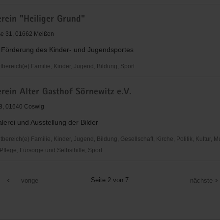
reis
rein "Heiliger Grund"
ße 31, 01662 Meißen
r Förderung des Kinder- und Jugendsportes
ereich(e) Familie, Kinder, Jugend, Bildung, Sport
ein
rein Alter Gasthof Sörnewitz e.V.
8, 01640 Coswig
alerei und Ausstellung der Bilder
reich(e) Familie, Kinder, Jugend, Bildung, Gesellschaft, Kirche, Politik, Kultur, M
flege, Fürsorge und Selbsthilfe, Sport
ein
Seite 2 von 7
vorige
nächste