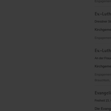
Meißen
Engagementb
Eltern
Ev.-Lut
Aktuell
e.V.
Dresdner St
Kirchgeme
Engagementb
Ev.-
Ev.-Lut
Luth.
Johannesk
An der Frau
Meißen
Kirchgeme
Engagementbe
Brauchtum, P
Ev.-
Evangel
Luth.
Kirchgeme
Freiheit 15
St.
Die Evang
Afra