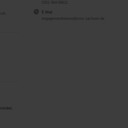
0351 564-58611
E-Mail
usik,
engagementboerse@sms.sachsen.de
ründet,