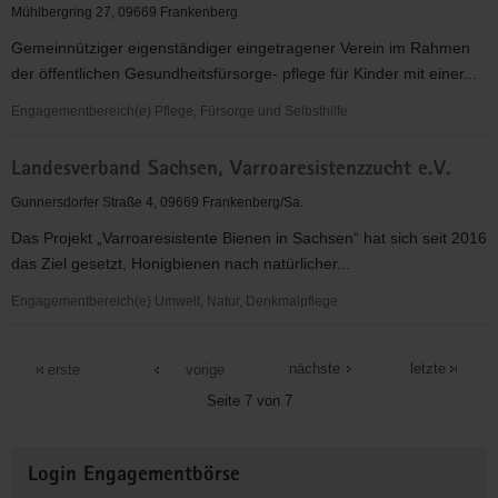
Mühlbergring 27, 09669 Frankenberg
Gemeinnütziger eigenständiger eingetragener Verein im Rahmen
der öffentlichen Gesundheitsfürsorge- pflege für Kinder mit einer...
Engagementbereich(e) Pflege, Fürsorge und Selbsthilfe
IFUS
Landesverband Sachsen, Varroaresistenzzucht e.V.
e.V.Chemnitz
Landesverband
Gunnersdorfer Straße 4, 09669 Frankenberg/Sa.
Sachsen
Das Projekt „Varroaresistente Bienen in Sachsen“ hat sich seit 2016
das Ziel gesetzt, Honigbienen nach natürlicher...
Engagementbereich(e) Umwelt, Natur, Denkmalpflege
Landesverband
Sachsen,
nächste
letzte
erste
vorige
Varroaresistenzzucht
Seite 7 von 7
e.V.
Weitere
Login Engagementbörse
Informationen