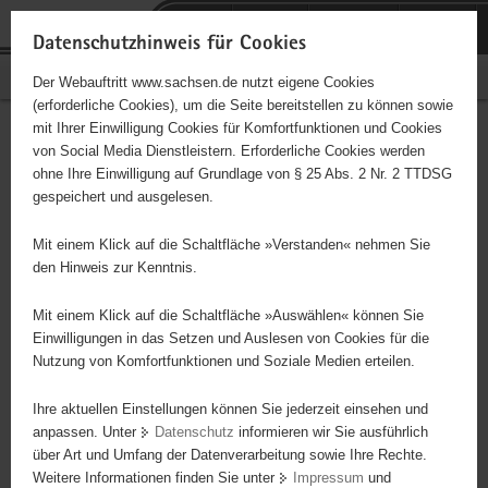
P
Portalübergreifende
o
H
Navigation
Datenschutzhinweis für Cookies
r
a
S
Bürgerschaftliches Engagement
Der Webauftritt www.sachsen.de nutzt eigene Cookies
t
u
e
(erforderliche Cookies), um die Seite bereitstellen zu können sowie
a
p
r
mit Ihrer Einwilligung Cookies für Komfortfunktionen und Cookies
l
t
v
Hauptinhalt
Engagementbörse
von Social Media Dienstleistern. Erforderliche Cookies werden
ü
i
i
ohne Ihre Einwilligung auf Grundlage von § 25 Abs. 2 Nr. 2 TTDSG
b
n
c
gespeichert und ausgelesen.
e
h
e
Ergebnisse auf Karte anzeigen
r
a
Mit einem Klick auf die Schaltfläche »Verstanden« nehmen Sie
g
l
den Hinweis zur Kenntnis.
r
t
Alles
Initiativen
Projekte
e
Mit einem Klick auf die Schaltfläche »Auswählen« können Sie
Nach Alphabet
Nach Postleitzahl
i
Einwilligungen in das Setzen und Auslesen von Cookies für die
Nutzung von Komfortfunktionen und Soziale Medien erteilen.
f
e
Ihre aktuellen Einstellungen können Sie jederzeit einsehen und
67 Suchergebnisse
n
anpassen. Unter
Datenschutz
informieren wir Sie ausführlich
d
über Art und Umfang der Datenverarbeitung sowie Ihre Rechte.
Ev.-Luth. St.-Aegidien-Kirchgemeinde Frankenberg
e
Weitere Informationen finden Sie unter
Impressum
und
N