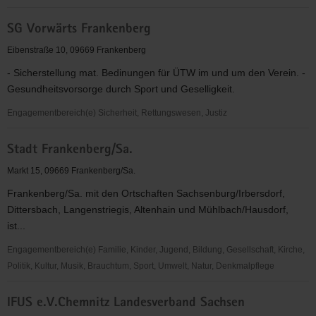
Tennis-
SG Vorwärts Frankenberg
Club
Frankenberg/Sa.
Eibenstraße 10, 09669 Frankenberg
e.
- Sicherstellung mat. Bedinungen für ÜTW im und um den Verein. -
V.
Gesundheitsvorsorge durch Sport und Geselligkeit.
Engagementbereich(e) Sicherheit, Rettungswesen, Justiz
SG
Stadt Frankenberg/Sa.
Vorwärts
Frankenberg
Markt 15, 09669 Frankenberg/Sa.
Frankenberg/Sa. mit den Ortschaften Sachsenburg/Irbersdorf,
Dittersbach, Langenstriegis, Altenhain und Mühlbach/Hausdorf,
ist...
Engagementbereich(e) Familie, Kinder, Jugend, Bildung, Gesellschaft, Kirche,
Politik, Kultur, Musik, Brauchtum, Sport, Umwelt, Natur, Denkmalpflege
Stadt
IFUS e.V.Chemnitz Landesverband Sachsen
Frankenberg/Sa.